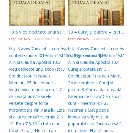
13.5 Vieţi dedicate unui scop – (st13 Conducători în Israel)
13.4 Curaj şi putere – (st13 Conducători în Israel)
Lectiune AZS
24 decembrie 2019
Lectiune AZS
23 decembrie 2019
http://www.7adventist.com/wp-
http://www.7adventist.com/wp-
content/audio/2019/trim4/st13/st13_miercuri.mp3
content/audio/2019/trim4/st13/s
Alin si Claudia Apostol 13.5
Alin si Claudia Apostol 13.4
Vieţi dedicate unui scop (st13
Curaj şi putere (st13
Conducători în Israel)
Conducători în Israel) Marţi,
Miercuri, 25 decembrie –
24 decembrie – Curaj şi
Vieţi dedicate unui scop 4. Ce
putere 3. Cum a dat dovadă
ne învaţă următoarele
Neemia de curaj? Ce i-a dat
versete despre forţa
curaj? Neemia 4:7-23
motivatoare din viaţa lui Ezra
Neemia a luat poziţie
şi a lui Neemia? Neemia 2:1-
împotriva vrăjmaşilor
10; Ezra 7:8-10 În tot ce au
poporului care încercau să îi
făcut, Ezra şi Neemia au
intimideze. El a răspuns