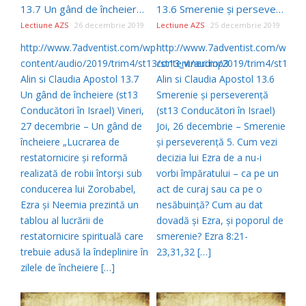
13.7 Un gând de încheiere – (st13 Conducători în Israel)
13.6 Smerenie şi perseverenţă – (st13 Conducători în Israel)
Lectiune AZS
26 decembrie 2019
Lectiune AZS
25 decembrie 2019
http://www.7adventist.com/wp-
http://www.7adventist.com/wp-
content/audio/2019/trim4/st13/st13_vineri.mp3
content/audio/2019/trim4/st13/st
Alin si Claudia Apostol 13.7
Alin si Claudia Apostol 13.6
Un gând de încheiere (st13
Smerenie şi perseverenţă
Conducători în Israel) Vineri,
(st13 Conducători în Israel)
27 decembrie – Un gând de
Joi, 26 decembrie – Smerenie
încheiere „Lucrarea de
şi perseverenţă 5. Cum vezi
restatornicire şi reformă
decizia lui Ezra de a nu-i
realizată de robii întorşi sub
vorbi împăratului – ca pe un
conducerea lui Zorobabel,
act de curaj sau ca pe o
Ezra şi Neemia prezintă un
nesăbuinţă? Cum au dat
tablou al lucrării de
dovadă şi Ezra, şi poporul de
restatornicire spirituală care
smerenie? Ezra 8:21-
trebuie adusă la îndeplinire în
23,31,32 […]
zilele de încheiere […]