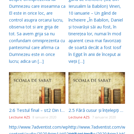
Dumnezeu care inseamna ca
Ierusalim la Babilon) Vineri,
El este in orice loc, are
10 ianuarie – Un gând de
control asupra orcarui lucru,
încheiere „În Babilon, Daniel
observa tot si are grija de
şi tovarăşii săi au fost, în
tot. Sa avem grija sa nu
tinereţea lor, numai în mod
confundam omniprezenta cu
aparent ceva mai favorizaţi
panteismul care afirma ca
de soartă decât a fost Iosif
Dumnezeu este in orice
în Egipt în anii de început ai
lucru; adica un […]
vieţii […]
2.6 Testul final – st2 Din Ierusalim la Babilon
2.5 Fără cusur şi înţelepţi – st2 Din Ierusalim la Babilon
Lectiune AZS
8 ianuarie 2020
Lectiune AZS
7 ianuarie 2020
http://www.7adventist.com/wp-
http://www.7adventist.com/wp-
content/audio/2020/trim1/st02/st2_joi.mp3
content/audio/2020/trim1/st02/s