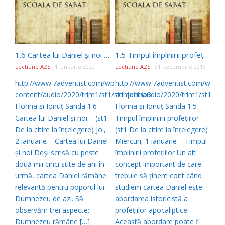
1.6 Cartea lui Daniel şi noi – (st1 De la citire la înţelegere)
1.5 Timpul împlinirii profeţiilor – (st1 De la citire la înţelegere)
Lectiune AZS
1 ianuarie 2020
Lectiune AZS
31 decembrie 2019
http://www.7adventist.com/wp-
http://www.7adventist.com/wp-
content/audio/2020/trim1/st1/st1_joi.mp3
content/audio/2020/trim1/st1/st1
Florina şi Ionuţ Sanda 1.6
Florina şi Ionuţ Sanda 1.5
Cartea lui Daniel şi noi – (st1
Timpul împlinirii profeţiilor –
De la citire la înţelegere) Joi,
(st1 De la citire la înţelegere)
2 ianuarie – Cartea lui Daniel
Miercuri, 1 ianuarie – Timpul
şi noi Deşi scrisă cu peste
împlinirii profeţiilor Un alt
două mii cinci sute de ani în
concept important de care
urmă, cartea Daniel rămâne
trebuie să ţinem cont când
relevantă pentru poporul lui
studiem cartea Daniel este
Dumnezeu de azi. Să
abordarea istoricistă a
observăm trei aspecte:
profeţiilor apocaliptice.
Dumnezeu rămâne […]
Această abordare poate fi