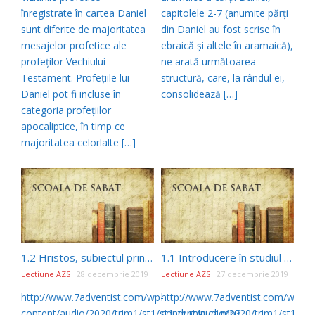
înregistrate în cartea Daniel
capitolele 2-7 (anumite părţi
sunt diferite de majoritatea
din Daniel au fost scrise în
mesajelor profetice ale
ebraică şi altele în aramaică),
profeţilor Vechiului
ne arată următoarea
Testament. Profeţiile lui
structură, care, la rândul ei,
Daniel pot fi incluse în
consolidează […]
categoria profeţiilor
apocaliptice, în timp ce
majoritatea celorlalte […]
1.2 Hristos, subiectul principal al cărţii Daniel – (st1 De la citire la înţelegere)
1.1 Introducere în studiul 1 – De la citire la înţelegere
Lectiune AZS
28 decembrie 2019
Lectiune AZS
27 decembrie 2019
http://www.7adventist.com/wp-
http://www.7adventist.com/wp-
content/audio/2020/trim1/st1/st1_duminica.mp3
content/audio/2020/trim1/st1/st