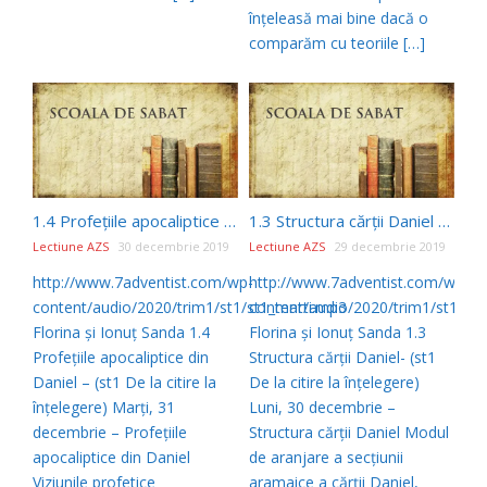
înţeleasă mai bine dacă o
comparăm cu teoriile […]
1.4 Profeţiile apocaliptice din Daniel – (st1 De la citire la înţelegere)
1.3 Structura cărţii Daniel – (st1 De la citire la înţelegere)
Lectiune AZS
30 decembrie 2019
Lectiune AZS
29 decembrie 2019
http://www.7adventist.com/wp-
http://www.7adventist.com/wp-
content/audio/2020/trim1/st1/st1_marti.mp3
content/audio/2020/trim1/st1/st1
Florina şi Ionuţ Sanda 1.4
Florina şi Ionuţ Sanda 1.3
Profeţiile apocaliptice din
Structura cărţii Daniel- (st1
Daniel – (st1 De la citire la
De la citire la înţelegere)
înţelegere) Marţi, 31
Luni, 30 decembrie –
decembrie – Profeţiile
Structura cărţii Daniel Modul
apocaliptice din Daniel
de aranjare a secţiunii
Viziunile profetice
aramaice a cărţii Daniel,