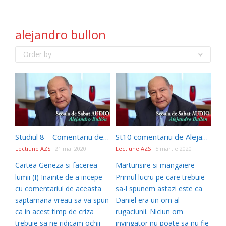
alejandro bullon
Order by
Studiul 8 – Comentariu de Alejandro Bullon
St10 comentariu de Alejandro Bullon –
Lectiune AZS
21 mai 2020
Lectiune AZS
5 martie 2020
Cartea Geneza si facerea
Marturisire si mangaiere
lumii (I) Inainte de a incepe
Primul lucru pe care trebuie
cu comentariul de aceasta
sa-l spunem astazi este ca
saptamana vreau sa va spun
Daniel era un om al
ca in acest timp de criza
rugaciunii. Niciun om
trebuie sa ne ridicam ochii
invingator nu poate sa nu fie