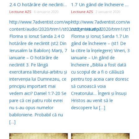
2.4 O hotărâre de neclintit – st2 Din Ierusalim la Babilon
1.7 Un gând de încheiere – (st1 De la citire la înţelegere)
Lectiune AZS
6 ianuarie 2020
Lectiune AZS
2 ianuarie 2020
http://www.7adventist.com/wp-
http://www.7adventist.com/wp-
content/audio/2020/trim1/st02/st2_marti.mp3
content/audio/2020/trim1/st1/st1
Florina si Ionut Sanda 2.4 O
Florina şi Ionuţ Sanda 1.7 Un
hotărâre de neclintit (st2 Din
gând de încheiere – (st1 De
Ierusalim la Babilon) Marţi, 7
la citire la înţelegere) Vineri, 3
ianuarie – O hotărâre de
ianuarie – Un gând de
neclintit 3. Pe lângă
încheiere „Biblia a fost dată
exercitarea liberului-arbitru şi
cu scopul de a fi o călăuză
intervenţia lui Dumnezeu, ce
pentru toţi aceia care doresc
principiu important mai
să cunoască voia
vedem aici? Daniel 1:7-20 Se
Creatorului… Îngerii şi însuşi
pare că cei patru robi evrei
Hristos au venit să le
nu s-au opus numelor
descopere lui […]
babiloniene. Probabil că nu
[…]