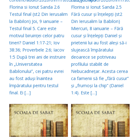
Florina si Ionut Sanda 2.6
Florina si Ionut Sanda 2.5
Testul final (st2 Din Ierusalim
Fără cusur şi înţelepţi (st2
la Babilon) Joi, 9 ianuarie –
Din Ierusalim la Babilon)
Testul final 5. Care este
Miercuri, 8 ianuarie – Fără
motivul biruinţei celor patru
cusur şi înţelepţi Daniel şi
tineri? Daniel 1:17-21; Iov
prietenii lui au fost aleşi să-i
38:36; Proverbele 2:6; Iacov
slujească împăratului
1:5 După trei ani de instruire
deoarece se potriveau
în „Universitatea
profilului stabilit de
Babilonului”, cei patru evrei
Nebucadneţar. Acesta cerea
au fost aduşi înaintea
ca famenii să fie „fără cusur”
împăratului pentru testul
şi „frumoşi la chip” (Daniel
final. Ei […]
1:4). Este […]