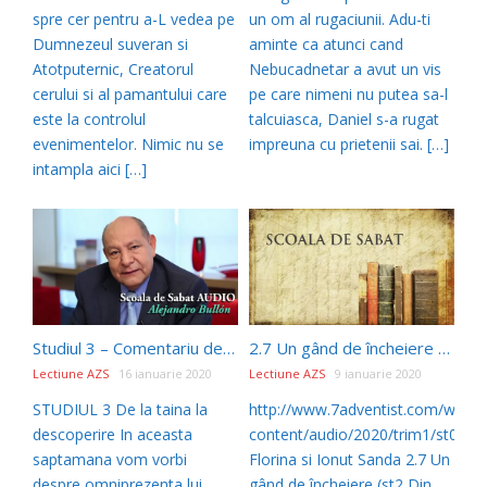
spre cer pentru a-L vedea pe
un om al rugaciunii. Adu-ti
Dumnezeul suveran si
aminte ca atunci cand
Atotputernic, Creatorul
Nebucadnetar a avut un vis
cerului si al pamantului care
pe care nimeni nu putea sa-l
este la controlul
talcuiasca, Daniel s-a rugat
evenimentelor. Nimic nu se
impreuna cu prietenii sai. […]
intampla aici […]
Studiul 3 – Comentariu de Alejandro Bullon
2.7 Un gând de încheiere – st2 Din Ierusalim la Babilon
Lectiune AZS
16 ianuarie 2020
Lectiune AZS
9 ianuarie 2020
STUDIUL 3 De la taina la
http://www.7adventist.com/wp-
descoperire In aceasta
content/audio/2020/trim1/st02/st
saptamana vom vorbi
Florina si Ionut Sanda 2.7 Un
despre omniprezenta lui
gând de încheiere (st2 Din