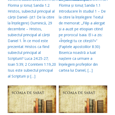
Florina şi Ionuţ Sanda 1.2
Florina şi Ionuţ Sanda 1.1
Hristos, subiectul principal al
Introducere în studiul 1 – De
cărţii Daniel- (st1 De la citire
la citire la înţelegere Textul
la înţelegere) Duminică, 29
de memorat: „Filip a alergat
decembrie – Hristos,
şi a auzit pe etiopian citind
subiectul principal al cărţii
pe prorocul Isaia. El i-a zis:
Daniel 1. În ce mod este
«Înţelegi tu ce citeşti?»”
prezentat Hristos ca fiind
(Faptele apostolilor 8:30)
subiectul principal al
Biserica noastră a luat
Scripturii? Luca 24:25-27;
naştere ca urmare a
Ioan 5:39; 2 Corinteni 1:19,20
înţelegerii profeţiilor din
Isus este subiectul principal
cartea lui Daniel, […]
al Scripturii şi […]