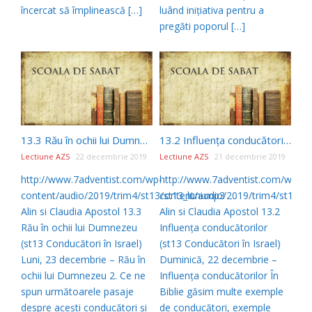
încercat să împlinească […]
luând iniţiativa pentru a
pregăti poporul […]
13.3 Rău în ochii lui Dumnezeu – (st13 Conducători în Israel)
13.2 Influenţa conducătorilor – (st13 Conducători în Israel)
Lectiune AZS
22 decembrie 2019
Lectiune AZS
21 decembrie 2019
http://www.7adventist.com/wp-
http://www.7adventist.com/wp-
content/audio/2019/trim4/st13/st13_luni.mp3
content/audio/2019/trim4/st13/s
Alin si Claudia Apostol 13.3
Alin si Claudia Apostol 13.2
Rău în ochii lui Dumnezeu
Influenţa conducătorilor
(st13 Conducători în Israel)
(st13 Conducători în Israel)
Luni, 23 decembrie – Rău în
Duminică, 22 decembrie –
ochii lui Dumnezeu 2. Ce ne
Influenţa conducătorilor În
spun următoarele pasaje
Biblie găsim multe exemple
despre aceşti conducători şi
de conducători, exemple