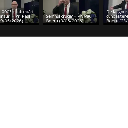
i
De la ignoranță la
Semnul crucii? – Pr. Paul
cunoaștere p.2 – Pr. Paul
Boeru (9/05/2026)
Boeru (23/05/2026)