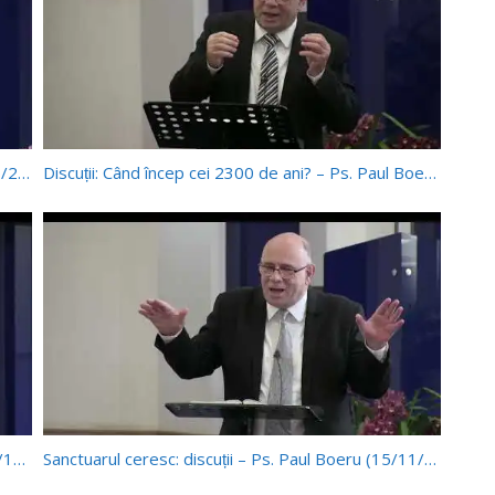
Potopul: păcat sau atitudine – Pr. Paul Boeru (28/2/2026)
Discuții: Când încep cei 2300 de ani? – Ps. Paul Boeru (29/11/2025)
Și I a dat putere să judece! – Ps. Paul Boeru (29/11/2025)
Sanctuarul ceresc: discuții – Ps. Paul Boeru (15/11/2025)