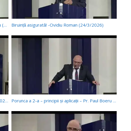
Porunca a 8-a: principii și aplicații – Pr. Paul Boeru (24/01/2026)
Biruință asigurată! -Ovidiu Roman (24/3/2026)
Legea: principii și aplicații – Pr. Paul Boeru (3/1/2026)
Porunca a 2-a – principii și aplicații – Pr. Paul Boeru (28/2/2026)