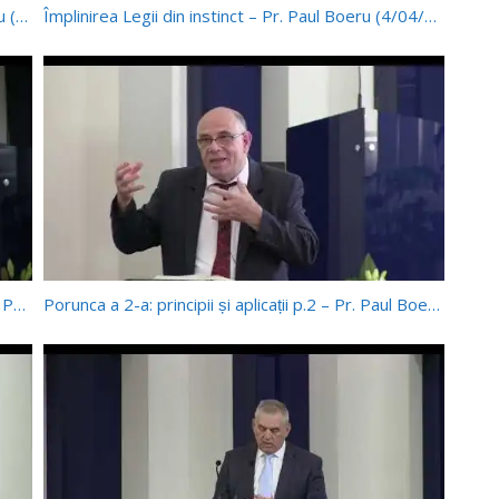
Trinitatea și porunca 1-a: Discuții – Pr. Paul Boeru (4/04/2026)
Împlinirea Legii din instinct – Pr. Paul Boeru (4/04/2026)
Porunca a 5-a – Principii și aplicații – Discuții – Pr. Paul Boeru (28/03/2026)
Porunca a 2-a: principii și aplicații p.2 – Pr. Paul Boeru (17/03/2026)