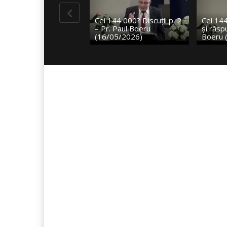
Cei 144 000? Discuții p. 2
Cei 144 000? – Întrebăr
– Pr. Paul Boeru
și răspunsuri – Pr. Paul
(16/05/2026)
Boeru (9/05/2026)