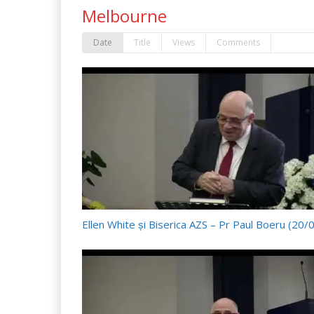
Melbourne
Date
Title
Views
Comments