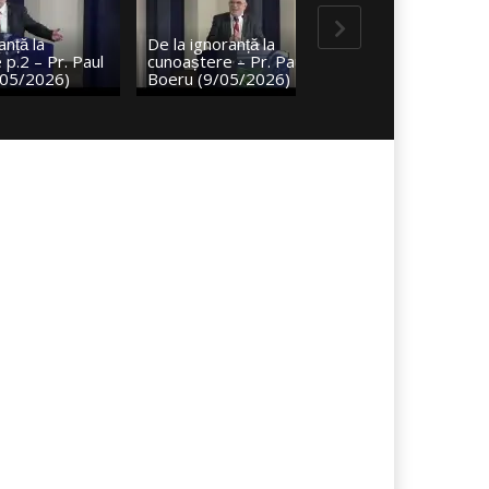
De la ignoranță la
Porunca a 7 a: Principii și
cunoaștere – Pr. Paul
aplicații – Discuții – Pr.
Boeru (9/05/2026)
Paul Boeru (18/04/2026)