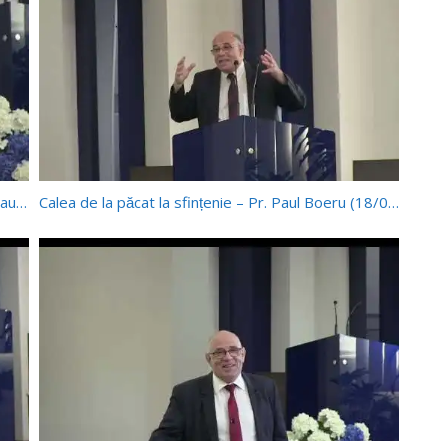
Porunca a 7 a: Principii și aplicații – Discuții – Pr. Paul Boeru (18/04/2026)
Calea de la păcat la sfințenie – Pr. Paul Boeru (18/04/2026)