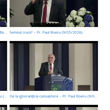
Cei 144 000? – Întrebări și răspunsuri – Pr. Paul Boeru (9/05/2026)
Semnul crucii? – Pr. Paul Boeru (9/05/2026)
De la ignoranță la cunoaștere p.2 – Pr. Paul Boeru (23/05/2026)
De la ignoranță la cunoaștere – Pr. Paul Boeru (9/05/2026)