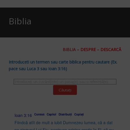
Biblia
BIBLIA
–
DESPRE
–
DESCARCĂ
Introduceti un termen sau carte biblica pentru cautare (Ex.
pace sau Luca 3 sau Ioan 3:16)
Căutați
Ioan 3:16
Context
Capitol
Distribuiți
Copiați
Fiindcă atît de mult a iubit Dumnezeu lumea, că a dat
pe singurul Lui Fiu, pentruca oricine crede în El, să nu