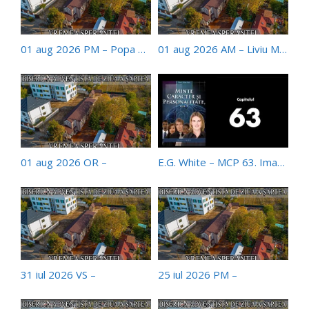
01 aug 2026 PM – Popa Alexandru
01 aug 2026 AM – Liviu Mitrica
01 aug 2026 OR –
E.G. White – MCP 63. Imaginaţia
31 iul 2026 VS –
25 iul 2026 PM –