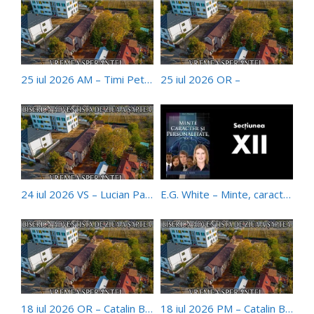
25 iul 2026 AM – Timi Petreaca
25 iul 2026 OR –
24 iul 2026 VS – Lucian Pauna
E.G. White – Minte, caracter, personalitate – 12/17
18 iul 2026 OR – Catalin Bancau
18 iul 2026 PM – Catalin Bancau