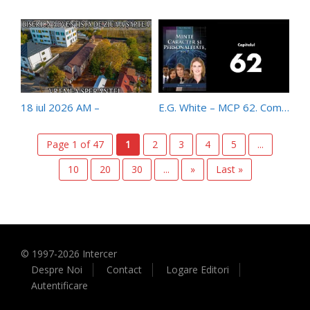
18 iul 2026 AM –
E.G. White – MCP 62. Comunicarea
Page 1 of 47
1
2
3
4
5
...
10
20
30
...
»
Last »
© 1997-
2026
Intercer
Despre Noi
Contact
Logare Editori
Autentificare