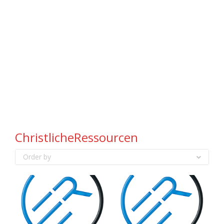
ChristlicheRessourcen
Order by