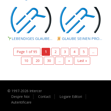
LEBENDIGES GLAUBENSLEBEN |
GLAUBE SEINEN PROPHETEN |
Lektion 6.Geistliche
Page 1 of 95
1
2
3
4
5
...
10
20
30
...
»
Last »
© 1997-
2026
Intercer
Despre Noi
Contact
Logare Editori
Autentificare