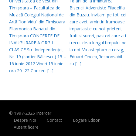
Universitatea de Vest din
18 ani de la infiintarea
Timișoara – Facultatea de
Bisericii Adventiste Filadelfia
Muzică Colegiul Național de
din Buzau. Invitam pe toti cei
Artă ”Ion Vidu” din Timișoara
care aveti amintiri frumoase
Filarmonica Banatul din
impartasite cu noi: prieteni,
Timișoara CONCERTE DE
frati si surori, pastori care ati
INAUGURARE A ORGII
trecut de-a lungul timpului pe
CLASICE Str. Independenței,
la noi. Va asteptam cu drag,
Nr. 19 (cartier Bălcescu) 15 –
Eduard Oncea,Responsabil
16 iunie 2012 Vineri 15 iunie
cu […]
ora 20 -22 Concert […]
© 1997-
2026
Intercer
Despre Noi
Contact
Logare Editori
Autentificare