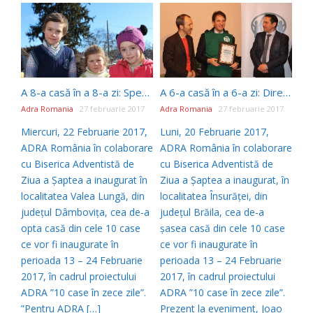
A 8-a casă în a 8-a zi: Speranță pentru cele 5 suflete ale familiei Mușescu
A 6-a casă în a 6-a zi: Directorul Executiv ADRA Europa inaugurează a 256-a casă construită de ADRA România
Adra Romania
27 februarie 2017
Adra Romania
27 februarie 2017
Miercuri, 22 Februarie 2017,
Luni, 20 Februarie 2017,
ADRA România în colaborare
ADRA România în colaborare
cu Biserica Adventistă de
cu Biserica Adventistă de
Ziua a Șaptea a inaugurat în
Ziua a Șaptea a inaugurat, în
localitatea Valea Lungă, din
localitatea Însurăței, din
județul Dâmbovița, cea de-a
județul Brăila, cea de-a
opta casă din cele 10 case
șasea casă din cele 10 case
ce vor fi inaugurate în
ce vor fi inaugurate în
perioada 13 – 24 Februarie
perioada 13 – 24 Februarie
2017, în cadrul proiectului
2017, în cadrul proiectului
ADRA ”10 case în zece zile”.
ADRA ”10 case în zece zile”.
”Pentru ADRA […]
Prezent la eveniment, Joao