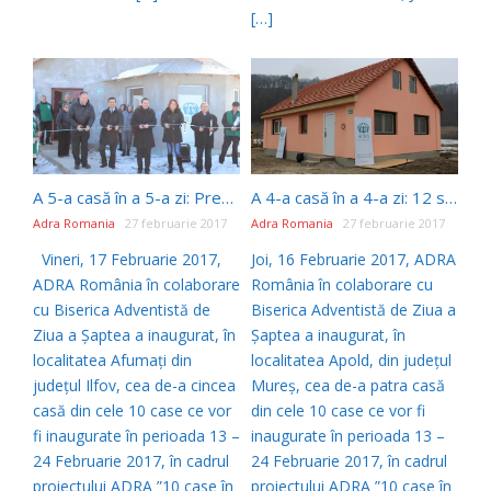
[…]
A 5-a casă în a 5-a zi: Președintele Bisericii Adventiste inaugurează a 255-a casă construită de ADRA România
A 4-a casă în a 4-a zi: 12 suflete au primit o nouă casă
Adra Romania
27 februarie 2017
Adra Romania
27 februarie 2017
Vineri, 17 Februarie 2017,
Joi, 16 Februarie 2017, ADRA
ADRA România în colaborare
România în colaborare cu
cu Biserica Adventistă de
Biserica Adventistă de Ziua a
Ziua a Șaptea a inaugurat, în
Șaptea a inaugurat, în
localitatea Afumați din
localitatea Apold, din județul
județul Ilfov, cea de-a cincea
Mureș, cea de-a patra casă
casă din cele 10 case ce vor
din cele 10 case ce vor fi
fi inaugurate în perioada 13 –
inaugurate în perioada 13 –
24 Februarie 2017, în cadrul
24 Februarie 2017, în cadrul
proiectului ADRA ”10 case în
proiectului ADRA ”10 case în