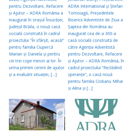
pentru Dezvoltare, Refacere
ADRA International și Ștefan
și Ajutor – ADRA România a
Tomoiagă, Președintele
inaugurat în orașul Însurăței,
Bisericii Adventiste de Ziua a
județul Brăila, o nouă casă
Șaptea din România au
socială construită în cadrul
inaugurat cea de-a 300-a
proiectului ”În sfârșit, acasă!”
casă socială construită de
pentru familia Ciupercă
către Agenţia Adventistă
Marian și Daniela și pentru
pentru Dezvoltare, Refacere
cei trei copii minori ai lor. În
şi Ajutor – ADRA România, în
urma primirii cererii de ajutor
cadrul proiectului ”Reclădind
și a evaluării situației, […]
speranțe”, o casă nouă
pentru familia Ciobanu Mihai
și Alina și […]