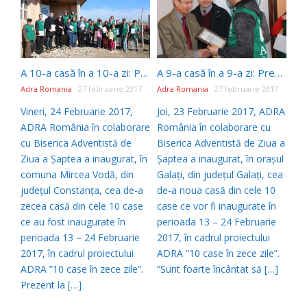
A 10-a casă în a 10-a zi: Președintele Bisericii Adventiste din Muntenia și Dobrogea inaugurează a 260-a casă construită de ADRA România
A 9-a casă în a 9-a zi: Președintele Bisericii Adventiste la nivel european inaugurează a 259-a casă construită de ADRA România
Adra Romania
27 februarie 2017
Adra Romania
27 februarie 2017
Vineri, 24 Februarie 2017,
Joi, 23 Februarie 2017, ADRA
ADRA România în colaborare
România în colaborare cu
cu Biserica Adventistă de
Biserica Adventistă de Ziua a
Ziua a Șaptea a inaugurat, în
Șaptea a inaugurat, în orașul
comuna Mircea Vodă, din
Galați, din județul Galați, cea
județul Constanța, cea de-a
de-a noua casă din cele 10
zecea casă din cele 10 case
case ce vor fi inaugurate în
ce au fost inaugurate în
perioada 13 – 24 Februarie
perioada 13 – 24 Februarie
2017, în cadrul proiectului
2017, în cadrul proiectului
ADRA ”10 case în zece zile”.
ADRA ”10 case în zece zile”.
”Sunt foarte încântat să […]
Prezent la […]