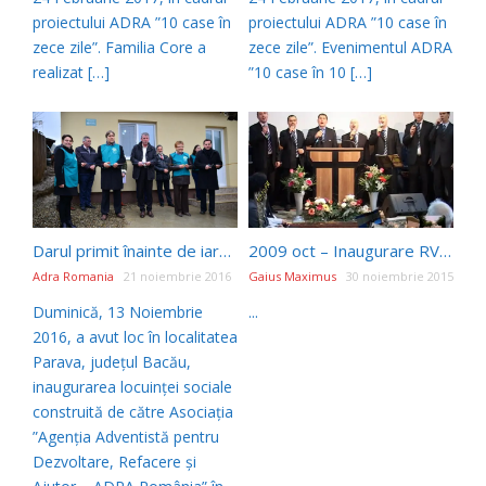
proiectului ADRA ”10 case în
proiectului ADRA ”10 case în
zece zile”. Familia Core a
zece zile”. Evenimentul ADRA
realizat […]
”10 case în 10 […]
Darul primit înainte de iarnă de familia Stavarache din partea ADRA România
2009 oct – Inaugurare RVSro (biserica), Agape iCer
Adra Romania
21 noiembrie 2016
Gaius Maximus
30 noiembrie 2015
Duminică, 13 Noiembrie
...
2016, a avut loc în localitatea
Parava, județul Bacău,
inaugurarea locuinței sociale
construită de către Asociația
”Agenția Adventistă pentru
Dezvoltare, Refacere și