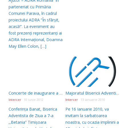
Ajutor – ADRA România” în
parteneriat cu Primăria
Comunei Parava, în cadrul
proiectului ADRA ”În sfârșit,
acasă!”. La eveniment au
fost prezenți reprezentanți ai
ADRA Internațional, Doamna
May Ellen Colon, […]
Concerte de inaugurare a orgii clasice – Timisoara, 15 – 16 Iunie 2012
Majoratul Bisericii Adventiste Filadelfia, Buzau
Intercer
10 iunie 2012
Intercer
13 ianuarie 2010
Conferința Banat, Biserica
Pe 16 Ianuarie 2010, va
Adventista de Ziua a 7-a
invitam la sarbatoarea
,,Betania” Timișoara
noastra, cu ocazia implinirii a