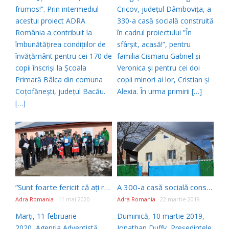
frumos!”. Prin intermediul
Cricov, județul Dâmbovița, a
acestui proiect ADRA
330-a casă socială construită
România a contribuit la
în cadrul proiectului ”În
îmbunătățirea condițiilor de
sfârșit, acasă!”, pentru
învățământ pentru cei 170 de
familia Cismaru Gabriel și
copii înscriși la Școala
Veronica și pentru cei doi
Primară Bâlca din comuna
copii minori ai lor, Cristian și
Coțofănești, județul Bacău.
Alexia. În urma primirii […]
[…]
”Sunt foarte fericit că ați realizat acest vis al meu. Mulțumesc!” – o nouă casă socială inaugurată de ADRA România în cadrul proiectului ”În sfârșit, acasă!”
A 300-a casă socială construită de ADRA România inaugurată de Jonathan Duffy, Președintele ADRA Internațional și Ștefan Tomoiagă, Președintele Bisericii Adventiste de Ziua a Șaptea din România
Adra Romania
11 mai 2020
Adra Romania
22 martie 2019
Marți, 11 februarie
Duminică, 10 martie 2019,
2020, Agenția Adventistă
Jonathan Duffy, Președintele