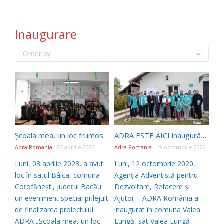
Inaugurare
Order by
Școala mea, un loc frumos! – un nou proiect ADRA România implementat cu succes: „Suntem recunoscători pentru ceea ce ați dăruit copiilor noștri prin munca voastră depusă”
ADRA ESTE AICI inaugurând a 330-a casă socială construită pentru familia Cismaru prin proiectul „În sfârșit, acasă!”
Adra Romania
23 aprilie 2023
Adra Romania
19 octombrie 2020
Luni, 03 aprilie 2023, a avut
Luni, 12 octombrie 2020,
loc în satul Bâlca, comuna
Agenția Adventistă pentru
Coțofănești, județul Bacău
Dezvoltare, Refacere și
un eveniment special prilejuit
Ajutor – ADRA România a
de finalizarea proiectului
inaugurat în comuna Valea
ADRA „Școala mea, un loc
Lungă, sat Valea Lungă-