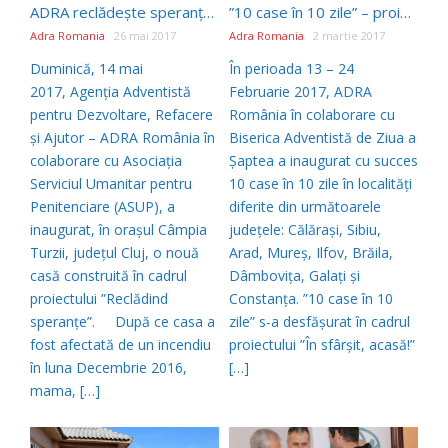
ADRA reclădește speranțe la Câmpia Turzii
”10 case în 10 zile” – proiect implementat cu succes de ADRA România
Adra Romania
26 mai 2017
Adra Romania
2 martie 2017
Duminică, 14 mai
În perioada 13 – 24
2017, Agenţia Adventistă
Februarie 2017, ADRA
pentru Dezvoltare, Refacere
România în colaborare cu
şi Ajutor – ADRA România în
Biserica Adventistă de Ziua a
colaborare cu Asociația
Șaptea a inaugurat cu succes
Serviciul Umanitar pentru
10 case în 10 zile în localități
Penitenciare (ASUP), a
diferite din următoarele
inaugurat, în orașul Câmpia
județele: Călărași, Sibiu,
Turzii, județul Cluj, o nouă
Arad, Mureș, Ilfov, Brăila,
casă construită în cadrul
Dâmbovița, Galați și
proiectului ”Reclădind
Constanța. ”10 case în 10
speranțe”. După ce casa a
zile” s-a desfășurat în cadrul
fost afectată de un incendiu
proiectului ”În sfârșit, acasă!”
în luna Decembrie 2016,
[…]
mama, […]