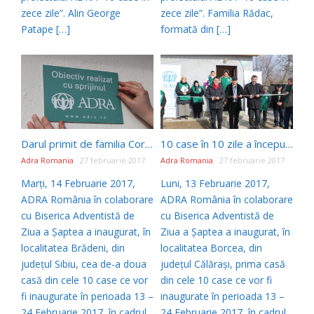
zece zile”. Alin George
zece zile”. Familia Rădac,
Patape […]
formată din […]
Darul primit de familia Core de 14 Februarie
10 case în 10 zile a început! – a 251-a casă construită de ADRA România
Adra Romania
27 februarie 2017
Adra Romania
27 februarie 2017
Marți, 14 Februarie 2017,
Luni, 13 Februarie 2017,
ADRA România în colaborare
ADRA România în colaborare
cu Biserica Adventistă de
cu Biserica Adventistă de
Ziua a Șaptea a inaugurat, în
Ziua a Șaptea a inaugurat, în
localitatea Brădeni, din
localitatea Borcea, din
județul Sibiu, cea de-a doua
județul Călărași, prima casă
casă din cele 10 case ce vor
din cele 10 case ce vor fi
fi inaugurate în perioada 13 –
inaugurate în perioada 13 –
24 Februarie 2017, în cadrul
24 Februarie 2017, în cadrul