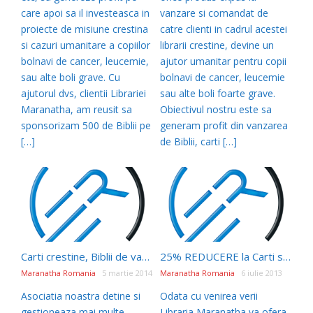
care apoi sa il investeasca in
vanzare si comandat de
proiecte de misiune crestina
catre clienti in cadrul acestei
si cazuri umanitare a copiilor
librarii crestine, devine un
bolnavi de cancer, leucemie,
ajutor umanitar pentru copii
sau alte boli grave. Cu
bolnavi de cancer, leucemie
ajutorul dvs, clientii Librariei
sau alte boli foarte grave.
Maranatha, am reusit sa
Obiectivul nostru este sa
sponsorizam 500 de Biblii pe
generam profit din vanzarea
[…]
de Biblii, carti […]
Carti crestine, Biblii de vanzare si cadouri crestine la preturi de editura
25% REDUCERE la Carti si Cadouri Crestine, 15% la Biblii si 10% la Biblia Thompson la Libraria Maranatha
Maranatha Romania
5 martie 2014
Maranatha Romania
6 iulie 2013
Asociatia noastra detine si
Odata cu venirea verii
gestioneaza mai multe
Libraria Maranatha va ofera