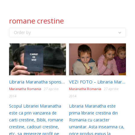
romane crestine
Order by
Libraria Maranatha sponsorizeaza 500 de Biblii pentru misiune in Muntii Apuseni
VEZI FOTO – Libraria Maranatha a sponsorizat o masa calda pentru 50 de copii saraci din Vaslui
Maranatha Romania
27 aprilie
Maranatha Romania
27 aprilie
2014
2014
Scopul Librariei Maranatha
Libraria Maranatha este
este ca prin vanzarea de
prima librarie crestina din
carti crestine, Biblii, romane
Romania cu caracter
crestine, cadouri crestine,
umanitar. Asta inseamna ca,
etc, sa genereze profit pe
orice produs expus la