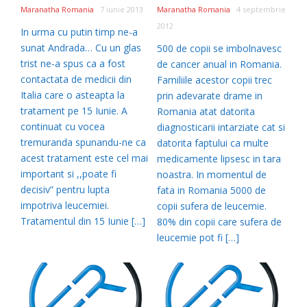
Maranatha Romania
7 iunie 2013
Maranatha Romania
4 septembrie
2012
In urma cu putin timp ne-a
sunat Andrada… Cu un glas
500 de copii se imbolnavesc
trist ne-a spus ca a fost
de cancer anual in Romania.
contactata de medicii din
Familiile acestor copii trec
Italia care o asteapta la
prin adevarate drame in
tratament pe 15 Iunie. A
Romania atat datorita
continuat cu vocea
diagnosticarii intarziate cat si
tremuranda spunandu-ne ca
datorita faptului ca multe
acest tratament este cel mai
medicamente lipsesc in tara
important si ,,poate fi
noastra. In momentul de
decisiv” pentru lupta
fata in Romania 5000 de
impotriva leucemiei.
copii sufera de leucemie.
Tratamentul din 15 Iunie […]
80% din copii care sufera de
leucemie pot fi […]