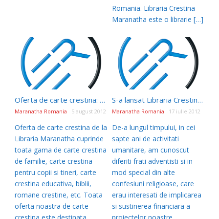
Romania. Libraria Crestina
Maranatha este o librarie […]
Oferta de carte crestina: Viata fara limite de Nick Vujicic
S-a lansat Libraria Crestina Maranatha
Maranatha Romania
5 august 2012
Maranatha Romania
17 iulie 2012
Oferta de carte crestina de la
De-a lungul timpului, in cei
Libraria Maranatha cuprinde
sapte ani de activitati
toata gama de carte crestina
umanitare, am cunoscut
de familie, carte crestina
diferiti frati adventisti si in
pentru copii si tineri, carte
mod special din alte
crestina educativa, biblii,
confesiuni religioase, care
romane crestine, etc. Toata
erau interesati de implicarea
oferta noastra de carte
si sustinerea financiara a
crestina este destinata
proiectelor noastre