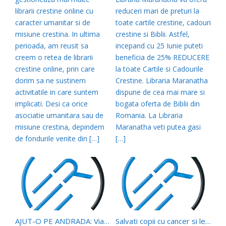
librarii crestine online cu
reduceri mari de preturi la
caracter umanitar si de
toate cartile crestine, cadouri
misiune crestina. In ultima
crestine si Biblii. Astfel,
perioada, am reusit sa
incepand cu 25 Iunie puteti
creem o retea de librarii
beneficia de 25% REDUCERE
crestine online, prin care
la toate Cartile si Cadourile
dorim sa ne sustinem
Crestine. Libraria Maranatha
activitatile in care suntem
dispune de cea mai mare si
implicati. Desi ca orice
bogata oferta de Biblii din
asociatie umanitara sau de
Romania. La Libraria
misiune crestina, depindem
Maranatha veti putea gasi
de fondurile venite din […]
[…]
AJUT-O PE ANDRADA: Viata ei depinde de tratamentul din 15 Iunie! Andrada mai are nevoie de 1300 de euro!
Salvati copii cu cancer si leucemie