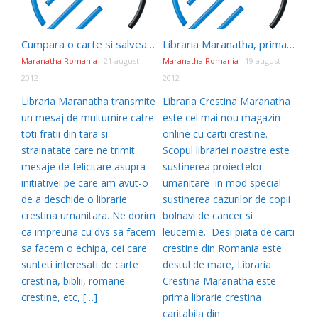
Cumpara o carte si salveaza copii bolnavi de leucemie
Libraria Maranatha, prima librarie crestina caritabila din Romania
Maranatha Romania
21 august
Maranatha Romania
19 august
2012
2012
Libraria Maranatha transmite
Libraria Crestina Maranatha
un mesaj de multumire catre
este cel mai nou magazin
toti fratii din tara si
online cu carti crestine.
strainatate care ne trimit
Scopul librariei noastre este
mesaje de felicitare asupra
sustinerea proiectelor
initiativei pe care am avut-o
umanitare in mod special
de a deschide o librarie
sustinerea cazurilor de copii
crestina umanitara. Ne dorim
bolnavi de cancer si
ca impreuna cu dvs sa facem
leucemie. Desi piata de carti
sa facem o echipa, cei care
crestine din Romania este
sunteti interesati de carte
destul de mare, Libraria
crestina, biblii, romane
Crestina Maranatha este
crestine, etc, […]
prima librarie crestina
caritabila din