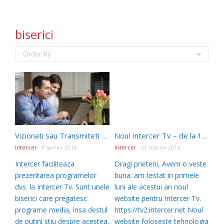
biserici
Order by
Vizionati sau Transmiteti prin Intercer Tv
Noul Intercer Tv – de la 1 Aprilie 2014
Intercer
9 aprilie 2014
Intercer
21 martie 2014
Intercer faciliteaza
Dragi prieteni, Avem o veste
prezentarea programelor
buna: am testat in primele
dvs. la Intercer Tv. Sunt unele
luni ale acestui an noul
biserici care pregatesc
website pentru Intercer Tv.
programe media, insa destul
https://tv2.intercer.net Noul
de putini stiu despre acestea,
website foloseste tehnologia