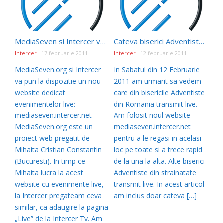
MediaSeven si Intercer va ofera informatii despre evenimente si biserici care transmit live
Cateva biserici Adventiste din Romania care transmit live – Sabat 12 Februarie 2011
Intercer
17 februarie 2011
Intercer
12 februarie 2011
MediaSeven.org si Intercer
In Sabatul din 12 Februarie
va pun la dispozitie un nou
2011 am urmarit sa vedem
website dedicat
care din bisericile Adventiste
evenimentelor live:
din Romania transmit live.
mediaseven.intercer.net
Am folosit noul website
MediaSeven.org este un
mediaseven.intercer.net
proiect web pregatit de
pentru a le regasi in acelasi
Mihaita Cristian Constantin
loc pe toate si a trece rapid
(Bucuresti). In timp ce
de la una la alta. Alte biserici
Mihaita lucra la acest
Adventiste din strainatate
website cu evenimente live,
transmit live. In acest articol
la Intercer pregateam ceva
am inclus doar cateva […]
similar, ca adaugire la pagina
„Live” de la Intercer Tv. Am