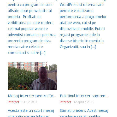
pentru ca programele sunt
WordPress si o tema care
afisate doar pe website-ul
permite vizualizarea
propriu. Profitati de
performanta a programelor
vizibilitatea pe care o ofera
atat pe web, cat si pe
cel mai popular website
dispozitivele mobile. Puteti
adventist romanesc pentru a
regasi programele de la
prezenta programele dvs.
diverse biserici in meniu la
media catre celelalte
Organizatii, sau in […]
comunitati si catre […]
Mesaj Intercer pentru Conventia Romanilor Adventisti din America de Nord, Chicago 4-7 Iulie 2013
Buletinul Intercer saptamanal pe email – informatii importante
Intercer
5 iulie 2013
Intercer
12 aprilie 2013
Acesta este un scurt mesaj
Stimati prieteni, Acest mesaj
video din partea Intercer
se adreseaza abonatilor