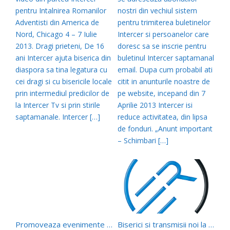
pentru Intalnirea Romanilor
nostri din vechiul sistem
Adventisti din America de
pentru trimiterea buletinelor
Nord, Chicago 4 – 7 Iulie
Intercer si persoanelor care
2013. Dragi prieteni, De 16
doresc sa se inscrie pentru
ani Intercer ajuta biserica din
buletinul Intercer saptamanal
diaspora sa tina legatura cu
email. Dupa cum probabil ati
cei dragi si cu bisericile locale
citit in anunturile noastre de
prin intermediul predicilor de
pe website, incepand din 7
la Intercer Tv si prin stirile
Aprilie 2013 Intercer isi
saptamanale. Intercer […]
reduce activitatea, din lipsa
de fonduri. „Anunt important
– Schimbari […]
Promoveaza evenimente la Intercer!
Biserici si transmisii noi la Intercer Tv – Mai 2011