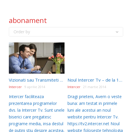
abonament
Order by
Vizionati sau Transmiteti prin Intercer Tv
Noul Intercer Tv – de la 1 Aprilie 2014
Intercer
9 aprilie 2014
Intercer
21 martie 2014
Intercer faciliteaza
Dragi prieteni, Avem o veste
prezentarea programelor
buna: am testat in primele
dvs. la Intercer Tv. Sunt unele
luni ale acestui an noul
biserici care pregatesc
website pentru Intercer Tv.
programe media, insa destul
https://tv2.intercer.net Noul
de putini stiu despre acestea,
website foloseste tehnologia