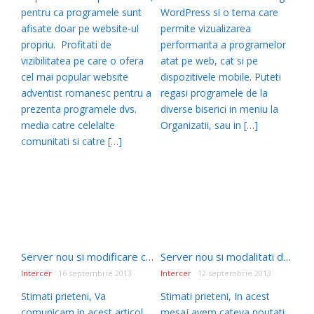
pentru ca programele sunt
WordPress si o tema care
afisate doar pe website-ul
permite vizualizarea
propriu. Profitati de
performanta a programelor
vizibilitatea pe care o ofera
atat pe web, cat si pe
cel mai popular website
dispozitivele mobile. Puteti
adventist romanesc pentru a
regasi programele de la
prezenta programele dvs.
diverse biserici in meniu la
media catre celelalte
Organizatii, sau in […]
comunitati si catre […]
Server nou si modificare costuri la abonamentele Intercer
Server nou si modalitati de a sustine activitatea Intercer
Intercer
16 septembrie 2013
Intercer
12 septembrie 2013
Stimati prieteni, Va
Stimati prieteni, In acest
comunicam in acest articol
mesaj avem cateva noutati