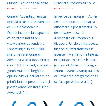
Curierul Adventist a lansat noul site
Biserici si transmisii noi la Intercer Tv – Mai 2011
Intercer
13 aprilie 2012
Intercer
2 mai 2011
Curierul Adventist, revista
In perioada Ianuarie – Aprilie
oficială a Bisericii Adventiste
2011 am inceput preluarea
de Ziua a Șaptea din
automata a programelor Tv
România, pune la dispoziția
de la cateva biserici
celor interesați site-ul
Adventiste din Romania si
www.curieruladventist.ro.
diaspora. Unele dintre aceste
Lansat inițial în anul 2008,
biserici au mai transmis la
site-ul revistei Curierul
Intercer Tv anterior, altele au
Adventist a fost dezvoltat și
inceput acum. Unele biserici
îmbunătățit recent, oferind o
(cum sunt Addison Chicago,
gamă mult mai largă de
Miami, Brancoveanu) au ales
opțiuni. Site-ul actual are ca
ca urmarirea programelor sa
primă funcție prezentarea și
se faca pe website-ul […]
promovarea revistei Curierul
Adventist. […]