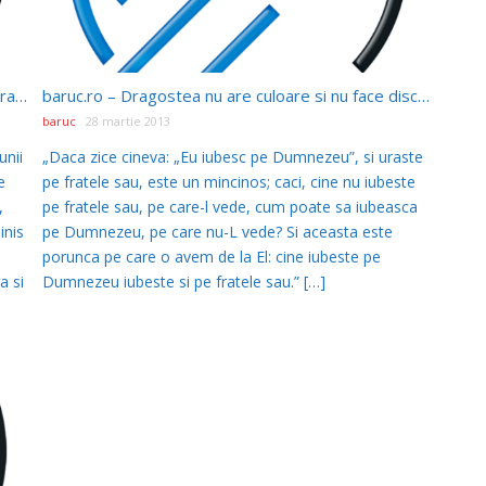
baruc.ro – O poveste de dragoste – povestea brandusei de primavara
baruc.ro – Dragostea nu are culoare si nu face discriminare
baruc
28 martie 2013
unii
„Daca zice cineva: „Eu iubesc pe Dumnezeu”, si uraste
e
pe fratele sau, este un mincinos; caci, cine nu iubeste
,
pe fratele sau, pe care-l vede, cum poate sa iubeasca
inis
pe Dumnezeu, pe care nu-L vede? Si aceasta este
porunca pe care o avem de la El: cine iubeste pe
a si
Dumnezeu iubeste si pe fratele sau.” […]