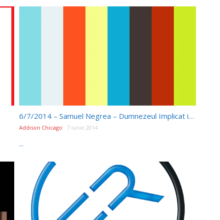
6/7/2014 – Samuel Negrea – Dumnezeul Implicat in Viata Noastra
Addison Chicago
7 iunie 2014
...