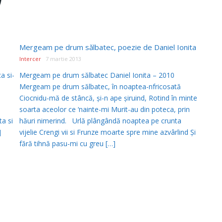
Mergeam pe drum sălbatec, poezie de Daniel Ionita
Intercer
7 martie 2013
a si-
Mergeam pe drum sălbatec Daniel Ionita – 2010
Mergeam pe drum sălbatec, în noaptea-nfricosată
Ciocnidu-mă de stâncă, și-n ape șiruind, Rotind în minte
soarta aceolor ce ‘nainte-mi Murit-au din poteca, prin
ta si
hăuri nimerind. Urlă plângândă noaptea pe crunta
]
vijelie Crengi vii si Frunze moarte spre mine azvârlind Și
fără tihnă pasu-mi cu greu […]