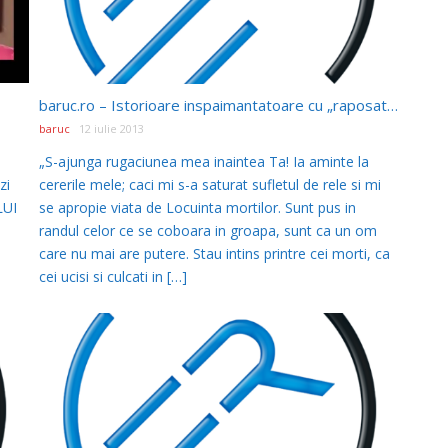
baruc.ro – Istorioare inspaimantatoare cu „raposati nedecedati”
baruc
12 iulie 2013
„S-ajunga rugaciunea mea inaintea Ta! Ia aminte la
zi
cererile mele; caci mi s-a saturat sufletul de rele si mi
LUI
se apropie viata de Locuinta mortilor. Sunt pus in
randul celor ce se coboara in groapa, sunt ca un om
care nu mai are putere. Stau intins printre cei morti, ca
cei ucisi si culcati in […]