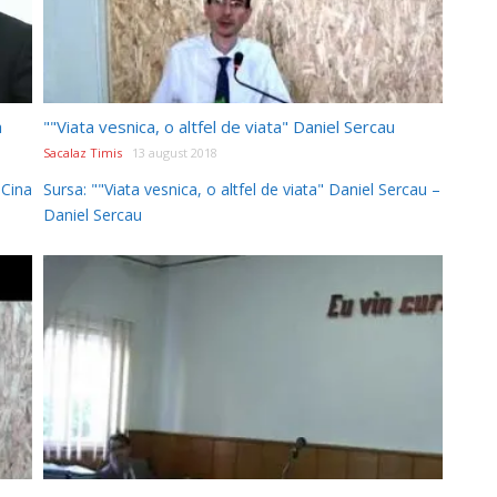
a
""Viata vesnica, o altfel de viata" Daniel Sercau
Sacalaz Timis
13 august 2018
 Cina
Sursa: ""Viata vesnica, o altfel de viata" Daniel Sercau –
Daniel Sercau