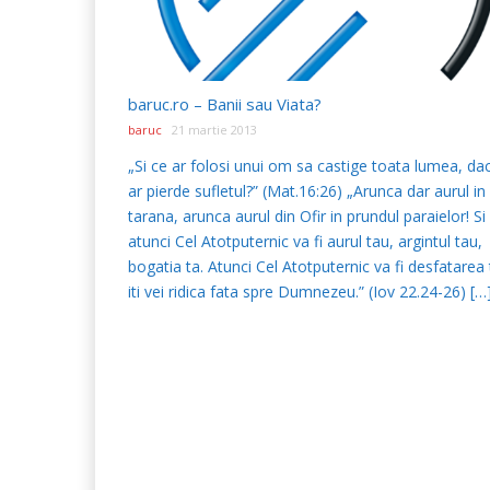
baruc.ro – Banii sau Viata?
baruc
21 martie 2013
„Si ce ar folosi unui om sa castige toata lumea, dac
ar pierde sufletul?” (Mat.16:26) „Arunca dar aurul in
tarana, arunca aurul din Ofir in prundul paraielor! Si
atunci Cel Atotputernic va fi aurul tau, argintul tau,
bogatia ta. Atunci Cel Atotputernic va fi desfatarea 
iti vei ridica fata spre Dumnezeu.” (Iov 22.24-26) […