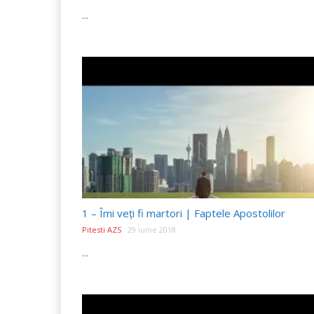
...
1 – Îmi veți fi martori | Faptele Apostolilor
Pitesti AZS
29 iunie 2018
...