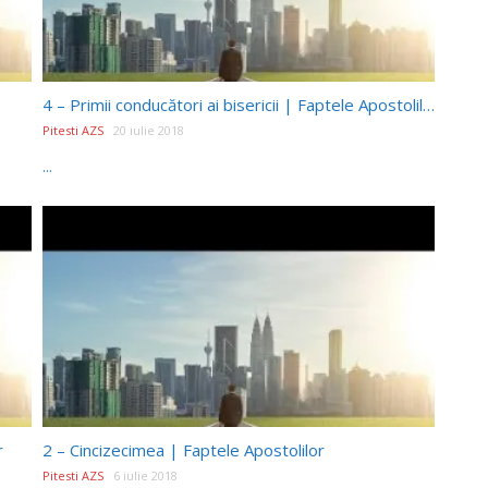
4 – Primii conducători ai bisericii | Faptele Apostolilor
Pitesti AZS
20 iulie 2018
...
r
2 – Cincizecimea | Faptele Apostolilor
Pitesti AZS
6 iulie 2018