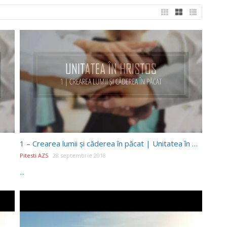
1 – Crearea lumii și căderea în păcat | Unitatea în Hristos
Pitesti AZS
28 septembrie 2018
...