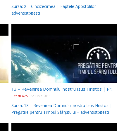
Sursa: 2 – Cincizecimea | Faptele Apostolilor –
adventistpitesti
13 – Revenirea Domnului nostru Isus Hristos | Pregătire pentru Timpul Sfârșitului
Pitesti AZS
22 iunie 2018
Sursa: 13 – Revenirea Domnului nostru Isus Hristos |
Pregătire pentru Timpul Sfârșitului – adventistpitesti