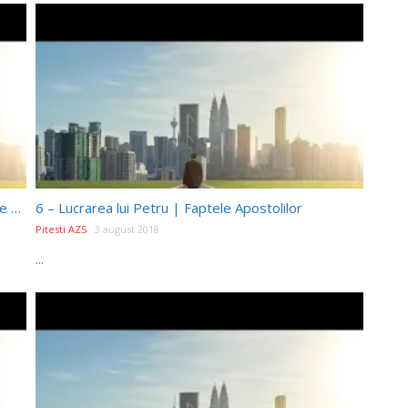
7 – Prima călătorie misionară a lui Pavel | Faptele Apostolilor
6 – Lucrarea lui Petru | Faptele Apostolilor
Pitesti AZS
3 august 2018
...