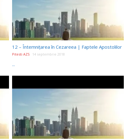
12 – Întemnițarea în Cezareea | Faptele Apostolilor
Pitesti AZS
14 septembrie 2018
...