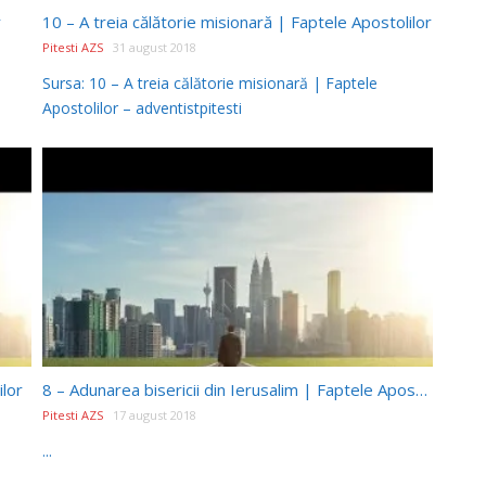
r
10 – A treia călătorie misionară | Faptele Apostolilor
Pitesti AZS
31 august 2018
Sursa: 10 – A treia călătorie misionară | Faptele
Apostolilor – adventistpitesti
ilor
8 – Adunarea bisericii din Ierusalim | Faptele Apostolilor
Pitesti AZS
17 august 2018
...