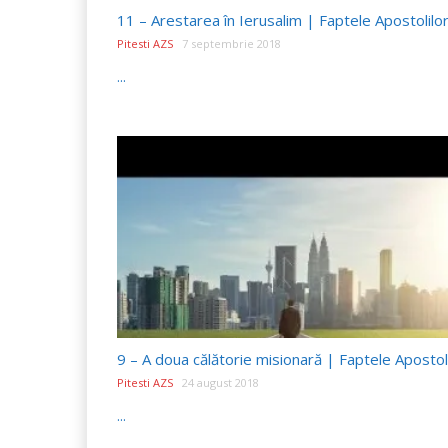
11 – Arestarea în Ierusalim | Faptele Apostolilo
Pitesti AZS
7 septembrie 2018
...
9 – A doua călătorie misionară | Faptele Apostol
Pitesti AZS
24 august 2018
...