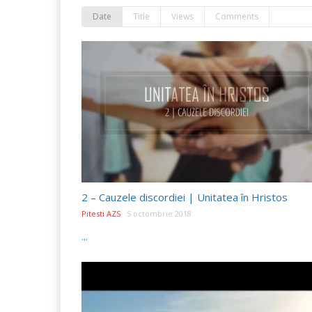
Date
Title
Views
Comments
2 – Cauzele discordiei | Unitatea în Hristos
Pitesti AZS
5 octombrie 2018
...