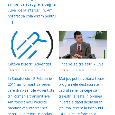
similar, ca adaugire la pagina
„Live” de la Intercer Tv. Am
hotarat sa colaboram pentru
[…]
Cateva biserici Adventiste din Romania care transmit live – Sabat 12 Februarie 2011
„Incepe sa traiesti” – Live in perioada 21 Ianuarie – 13 Februarie 2011
Intercer
12 februarie 2011
Intercer
11 februarie 2011
In Sabatul din 12 Februarie
Mai jos puteti viziona toate
2011 am urmarit sa vedem
programele desfasurate in
care din bisericile Adventiste
cadrul seriei „Incepe sa
din Romania transmit live.
traiesti”, afisate in ordinea
Am folosit noul website
inversa a datei desfasurarii
mediaseven.intercer.net
(cel mai recent la inceputul
pentru a le regasi in acelasi
listei). Cititi informatiile