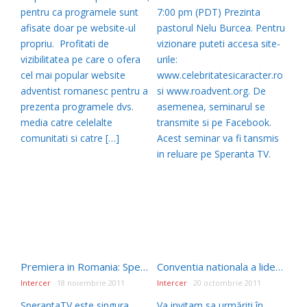
pentru ca programele sunt
7:00 pm (PDT) Prezinta
afisate doar pe website-ul
pastorul Nelu Burcea. Pentru
propriu. Profitati de
vizionare puteti accesa site-
vizibilitatea pe care o ofera
urile:
cel mai popular website
www.celebritatesicaracter.ro
adventist romanesc pentru a
si www.roadvent.org. De
prezenta programele dvs.
asemenea, seminarul se
media catre celelalte
transmite si pe Facebook.
comunitati si catre […]
Acest seminar va fi tansmis
in reluare pe Speranta TV.
Premiera in Romania: SperantaTV transmite pe Facebook
Conventia nationala a liderilor de tineret si copii, Stupini, 19-22 Octombrie 2011
Intercer
18 noiembrie 2011
Intercer
20 octombrie 2011
SperantaTV este singura
Va invitam sa urmăriți în