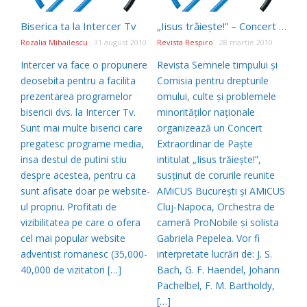
Biserica ta la Intercer Tv
„Iisus trăiește!” – Concert Extraordinar de Paște organizat de Semnele timpului
Rozalia Mihailescu
31 august 2010
Revista Respiro
28 martie 2010
Intercer va face o propunere
Revista Semnele timpului și
deosebita pentru a facilita
Comisia pentru drepturile
prezentarea programelor
omului, culte și problemele
bisericii dvs. la Intercer Tv.
minorităților naționale
Sunt mai multe biserici care
organizează un Concert
pregatesc programe media,
Extraordinar de Paște
insa destul de putini stiu
intitulat „Iisus trăiește!”,
despre acestea, pentru ca
susținut de corurile reunite
sunt afisate doar pe website-
AMiCUS București și AMiCUS
ul propriu. Profitati de
Cluj-Napoca, Orchestra de
vizibilitatea pe care o ofera
cameră ProNobile și solista
cel mai popular website
Gabriela Pepelea. Vor fi
adventist romanesc (35,000-
interpretate lucrări de: J. S.
40,000 de vizitatori […]
Bach, G. F. Haendel, Johann
Pachelbel, F. M. Bartholdy,
[…]