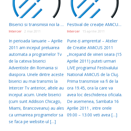
Biserici si transmisii noi la Intercer Tv – Mai 2011
Festival de creație AMiCUS – Cluj Napoca, 15-17 aprilie 2011
Intercer
2 mai 2011
Intercer
15 aprilie 2011
In perioada Ianuarie – Aprilie
Pune-ți amprenta! – Atelier
2011 am inceput preluarea
de Creatie AMiCUS 2011
automata a programelor Tv
„Incepand de vineri seara (15
de la cateva biserici
Aprilie 2011) puteti urmari
Adventiste din Romania si
LIVE programul Festivalului
diaspora. Unele dintre aceste
National AMiCUS de la Cluj.
biserici au mai transmis la
Prima transmisie va fi de la
Intercer Tv anterior, altele au
ora 19.45, ora la care va
inceput acum. Unele biserici
avea loc deschiderea oficiala.
(cum sunt Addison Chicago,
De asemenea, Sambata 16
Miami, Brancoveanu) au ales
Aprilie 2011 , intre orele
ca urmarirea programelor sa
09.00 – 13.00 veti avea […]
se faca pe website-ul […]