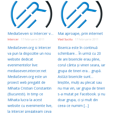
MediaSeven si Intercer va ofera informatii despre evenimente si biserici care transmit live
Mai aproape, prin internet
Intercer
17 februarie 2011
Vlad Sucitu
17 februarie 2011
MediaSeven.org si Intercer
Biserica este în continuă
va pun la dispozitie un nou
schimbare… În urmă cu 20
website dedicat
de ani bisericile erau pline,
evenimentelor live:
corul cânta şi vineri seara, iar
mediaseven.intercer.net
grupa de tineri era… grupă.
MediaSeven.org este un
Astăzi bisericile sunt…
proiect web pregatit de
liniştite, mulţi au plecat sau
Mihaita Cristian Constantin
nu mai vin, iar grupa de tineri
(Bucuresti). In timp ce
s-a mutat pe Facebook. şi nu
Mihaita lucra la acest
doar grupa, ci şi mult din
website cu evenimente live,
ceea ce numim […]
la Intercer pregateam ceva