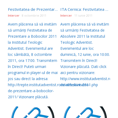
Festivitatea de Prezentare a Bobocilor 2011
ITA Cernica: Festivitatea de absolvire – In Direct, 12 Iunie 2011, ora 10:00
Intercer
8 octombrie 2011
Intercer
11 iunie 2011
Avem plăcerea să vă invităm
Avem plăcerea să vă invităm
să urmăriți Festivitatea de
să urmăriți Festivitatea de
Prezentare a Bobocilor 2011
Absolvire 2011 la Institutul
la Institutul Teologic
Teologic Adventist.
Adventist. Evenimentul are
Evenimentul are loc
loc sâmbătă, 8 octombrie
duminică, 12 iunie, ora 10:00.
2011, ora 17:00. Transmitem
Transmitem în Direct!
în Direct! Puteti urmari
Vizionare plăcută. Dati click
programul in player-ul de mai
aici pentru vizionare:
jos sau direct la adresa:
http://www.institutadventist.ro/pre
http://trepte.institutadventist.ro/stiri/festivitatea-
de-absolvire-2011.php
de-prezentare-a-bobocilor-
2011/ Vizionare plăcută.