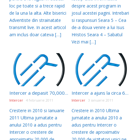
loc pe toate si a trece rapid
despre acest program in
de la una la alta. Alte biserici
josul acestei pagini. Intrebari
Adventiste din strainatate
si raspunsuri Seara 5 – Cea
transmit live. In acest articol
de-a doua venire a lui Isus
am inclus doar cateva […]
Hristos Seara 4 – Sabatul
Vezi mai […]
Intercer a depasit 70,000 vizitatori unici in Ianuarie 2011
Intercer a ajuns la circa 60,000 vizitatori unici lunar
Intercer
4 februarie 2011
Intercer
3 ianuarie 2011
Crestere in 2010 si Ianuarie
Crestere in 2010 Ultima
2011 Ultima jumatate a
jumatate a anului 2010 a
anului 2010 a adus pentru
adus pentru Intercer o
Intercer o crestere de
crestere de aproximativ
aproximativ 20,000 de
20,000 de vizitatori unici pe