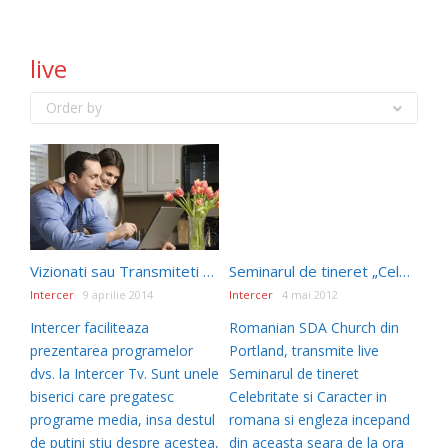
live
Order by
Vizionati sau Transmiteti prin Intercer Tv
Seminarul de tineret „Celebritate si Caracter”, live din Portland
Intercer
9 aprilie 2014
Intercer
4 mai 2012
Intercer faciliteaza
Romanian SDA Church din
prezentarea programelor
Portland, transmite live
dvs. la Intercer Tv. Sunt unele
Seminarul de tineret
biserici care pregatesc
Celebritate si Caracter in
programe media, insa destul
romana si engleza incepand
de putini stiu despre acestea,
din aceasta seara de la ora