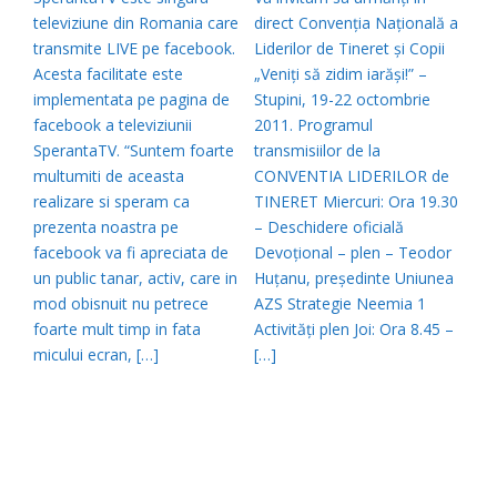
televiziune din Romania care
direct Convenția Națională a
transmite LIVE pe facebook.
Liderilor de Tineret și Copii
Acesta facilitate este
„Veniți să zidim iarăși!” –
implementata pe pagina de
Stupini, 19-22 octombrie
facebook a televiziunii
2011. Programul
SperantaTV. “Suntem foarte
transmisiilor de la
multumiti de aceasta
CONVENTIA LIDERILOR de
realizare si speram ca
TINERET Miercuri: Ora 19.30
prezenta noastra pe
– Deschidere oficială
facebook va fi apreciata de
Devoţional – plen – Teodor
un public tanar, activ, care in
Huţanu, preşedinte Uniunea
mod obisnuit nu petrece
AZS Strategie Neemia 1
foarte mult timp in fata
Activităţi plen Joi: Ora 8.45 –
micului ecran, […]
[…]