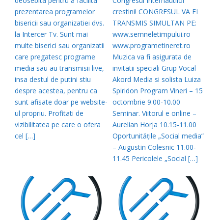
deosebita pentru a facilita
Congresul Internautilor
prezentarea programelor
crestini! CONGRESUL VA FI
bisericii sau organizatiei dvs.
TRANSMIS SIMULTAN PE:
la Intercer Tv. Sunt mai
www.semneletimpului.ro
multe biserici sau organizatii
www.programetineret.ro
care pregatesc programe
Muzica va fi asigurata de
media sau au transmisii live,
invitatii speciali Grup Vocal
insa destul de putini stiu
Akord Media si solista Luiza
despre acestea, pentru ca
Spiridon Program Vineri – 15
sunt afisate doar pe website-
octombrie 9.00-10.00
ul propriu. Profitati de
Seminar. Viitorul e online –
vizibilitatea pe care o ofera
Aurelian Horja 10.15-11.00
cel […]
Oportunitățile „Social media”
– Augustin Colesnic 11.00-
11.45 Pericolele „Social […]