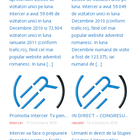
vizitatori unici pe luna.
luna. Intercer a avut 59.049
Intercer a avut 59.049 de
de vizitatori unici in luna
vizitatori unici in luna
Decembrie 2010 (conform
Decembrie 2010 si 72.904
trafic.ro), fiind cel mai
vizitatori unici in luna
popular website adventist
Ianuarie 2011 (conform
romanesc. In luna
trafic.ro), fiind cel mai
Decembrie numarul de vizite
popular website adventist
a fost de 123.375, iar
romanesc. In luna […]
numarul de […]
Promotia Intercer Tv pentru biserici si organizatii se incheie la 31 Octombrie 2010
IN DIRECT – CONGRESUL INTERNAUŢILOR CREŞTINI
Intercer
19 octombrie 2010
claudel
14 octombrie 2010
Intercer va face o propunere
Urmariti in direct de la Stupini