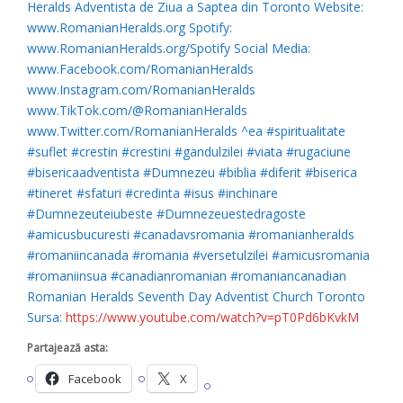
Heralds Adventista de Ziua a Saptea din Toronto Website:
www.RomanianHeralds.org Spotify:
www.RomanianHeralds.org/Spotify Social Media:
www.Facebook.com/RomanianHeralds
www.Instagram.com/RomanianHeralds
www.TikTok.com/@RomanianHeralds
www.Twitter.com/RomanianHeralds ^ea #spiritualitate
#suflet #crestin #crestini #gandulzilei #viata #rugaciune
#bisericaadventista #Dumnezeu #biblia #diferit #biserica
#tineret #sfaturi #credinta #isus #inchinare
#Dumnezeuteiubeste #Dumnezeuestedragoste
#amicusbucuresti #canadavsromania #romanianheralds
#romaniincanada #romania #versetulzilei #amicusromania
#romaniinsua #canadianromanian #romaniancanadian
Romanian Heralds Seventh Day Adventist Church Toronto
Sursa:
https://www.youtube.com/watch?v=pT0Pd6bKvkM
Partajează asta:
Facebook
X