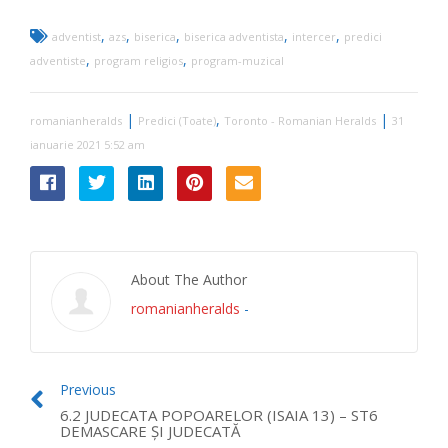
,
,
,
,
,
adventist
azs
biserica
biserica adventista
intercer
predici
,
,
adventiste
program religios
program-muzical
|
,
|
romanianheralds
Predici (Toate)
Toronto - Romanian Heralds
31
ianuarie 2021 5:52 am
About The Author
romanianheralds
-
Previous
6.2 JUDECATA POPOARELOR (ISAIA 13) – ST6
DEMASCARE ŞI JUDECATĂ