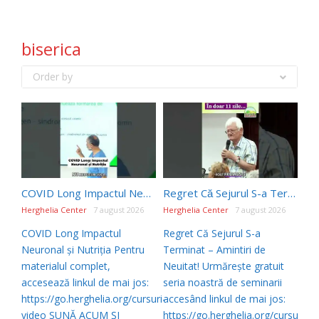
biserica
Order by
COVID Long Impactul Neuronal și Nutriția #shorts
Regret Că Sejurul S-a Terminat – Amintiri de Neuitat! #shorts
Herghelia Center
7 august 2026
Herghelia Center
7 august 2026
COVID Long Impactul
Regret Că Sejurul S-a
Neuronal și Nutriția Pentru
Terminat – Amintiri de
materialul complet,
Neuitat! Urmărește gratuit
accesează linkul de mai jos:
seria noastră de seminarii
https://go.herghelia.org/cursuri-
accesând linkul de mai jos:
video SUNĂ ACUM ȘI
https://go.herghelia.org/cursuri-