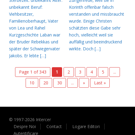
Sterbezeit: unbekannt Alter:
Zungenrede, weil sie in
unbekannt Beruf:
Korinth offenbar falsch
Viehbesitzer,
verstanden und missbraucht
Familienoberhaupt, Vater
wurde. Einige Christen
von Lea und Rahel
schätzten diese Gabe sehr
Kurzgeschichte Laban war
hoch, vielleicht weil sie
der Bruder Rebekkas und
auffällig und beeindruckend
später der Schwiegervater
wirkte. Doch […]
Jakobs. Er lebte […]
Page 1 of 343
1
2
3
4
5
...
10
20
30
...
»
Last »
© 1997-
2026
Intercer
Despre Noi
Contact
Logare Editori
Autentificare