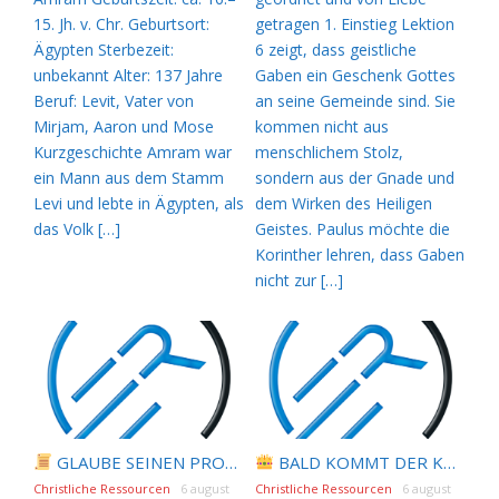
15. Jh. v. Chr. Geburtsort:
getragen 1. Einstieg Lektion
Ägypten Sterbezeit:
6 zeigt, dass geistliche
unbekannt Alter: 137 Jahre
Gaben ein Geschenk Gottes
Beruf: Levit, Vater von
an seine Gemeinde sind. Sie
Mirjam, Aaron und Mose
kommen nicht aus
Kurzgeschichte Amram war
menschlichem Stolz,
ein Mann aus dem Stamm
sondern aus der Gnade und
Levi und lebte in Ägypten, als
dem Wirken des Heiligen
das Volk […]
Geistes. Paulus möchte die
Korinther lehren, dass Gaben
nicht zur […]
GLAUBE SEINEN PROPHETEN |
BALD KOMMT DER KÖNIG | 07.08.2026 |
Bibelstudium | 07.0
Christliche Ressourcen
6 august
Christliche Ressourcen
6 august