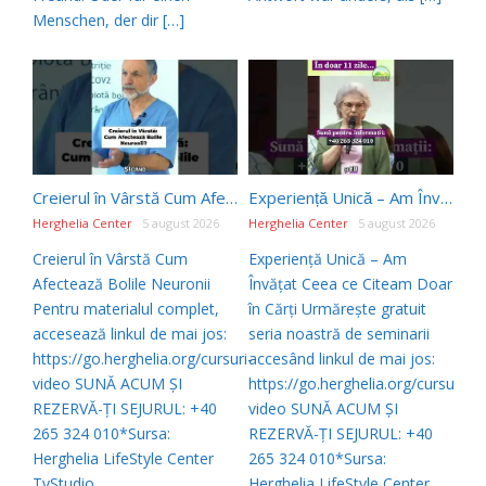
Menschen, der dir […]
Creierul în Vârstă Cum Afectează Bolile Neuronii #shorts
Experiență Unică – Am Învățat Ceea ce Citeam Doar în Cărți #shorts
Herghelia Center
5 august 2026
Herghelia Center
5 august 2026
Creierul în Vârstă Cum
Experiență Unică – Am
Afectează Bolile Neuronii
Învățat Ceea ce Citeam Doar
Pentru materialul complet,
în Cărți Urmărește gratuit
accesează linkul de mai jos:
seria noastră de seminarii
https://go.herghelia.org/cursuri-
accesând linkul de mai jos:
video SUNĂ ACUM ȘI
https://go.herghelia.org/cursuri-
REZERVĂ-ȚI SEJURUL: +40
video SUNĂ ACUM ȘI
265 324 010*Sursa:
REZERVĂ-ȚI SEJURUL: +40
Herghelia LifeStyle Center
265 324 010*Sursa:
TvStudio
Herghelia LifeStyle Center