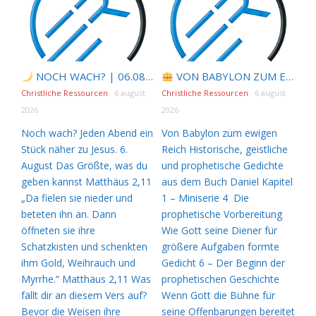
NOCH WACH? | 06.08.2026 |
VON BABYLON ZUM EWIGEN REICH | Kap.1 –
Das Größte, was du ge
Christliche Ressourcen
6 august
Christliche Ressourcen
6 august
2026
2026
Noch wach? Jeden Abend ein
Von Babylon zum ewigen
Stück näher zu Jesus. 6.
Reich Historische, geistliche
August Das Größte, was du
und prophetische Gedichte
geben kannst Matthäus 2,11
aus dem Buch Daniel Kapitel
„Da fielen sie nieder und
1 – Miniserie 4 Die
beteten ihn an. Dann
prophetische Vorbereitung
öffneten sie ihre
Wie Gott seine Diener für
Schatzkisten und schenkten
größere Aufgaben formte
ihm Gold, Weihrauch und
Gedicht 6 – Der Beginn der
Myrrhe.“ Matthäus 2,11 Was
prophetischen Geschichte
fällt dir an diesem Vers auf?
Wenn Gott die Bühne für
Bevor die Weisen ihre
seine Offenbarungen bereitet