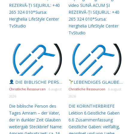
REZERVĂ-ȚI SEJURUL: +40
video SUNĂ ACUM ȘI
265 324 010*Sursa:
REZERVĂ-ȚI SEJURUL: +40
Herghelia LifeStyle Center
265 324 010*Sursa:
TvStudio
Herghelia LifeStyle Center
TvStudio
DIE BIBLISCHE PERSON DES TAGES | 07.08.2026 |
LEBENDIGES GLAUBENSLEBEN |
Am
Christliche Ressourcen
6 august
Christliche Ressourcen
6 august
2026
2026
Die biblische Person des
DIE KORINTHERBRIEFE
Tages Amram – der Vater,
Lektion 6.Geistliche Gaben
der in dunkler Zeit Glauben
6.6 Zusammenfassung
weitergab Steckbrief Name:
Geistliche Gaben: vielfältig,
Amram Geburtszeit: ca. 16.–
geordnet und von Liebe