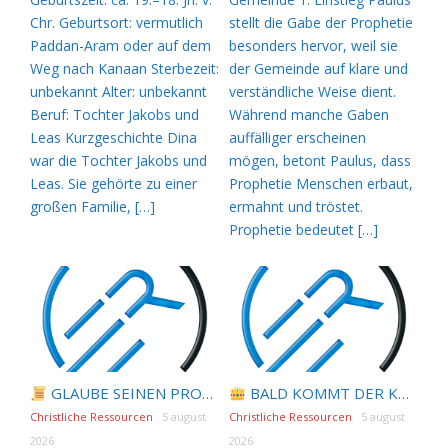
Chr. Geburtsort: vermutlich
stellt die Gabe der Prophetie
Paddan-Aram oder auf dem
besonders hervor, weil sie
Weg nach Kanaan Sterbezeit:
der Gemeinde auf klare und
unbekannt Alter: unbekannt
verständliche Weise dient.
Beruf: Tochter Jakobs und
Während manche Gaben
Leas Kurzgeschichte Dina
auffälliger erscheinen
war die Tochter Jakobs und
mögen, betont Paulus, dass
Leas. Sie gehörte zu einer
Prophetie Menschen erbaut,
großen Familie, […]
ermahnt und tröstet.
Prophetie bedeutet […]
GLAUBE SEINEN PROPHETEN |
BALD KOMMT DER KÖNIG | 06.08.2026 |
Bibelstudium | 06.0
Christliche Ressourcen
5 august
Christliche Ressourcen
5 august
2026
2026