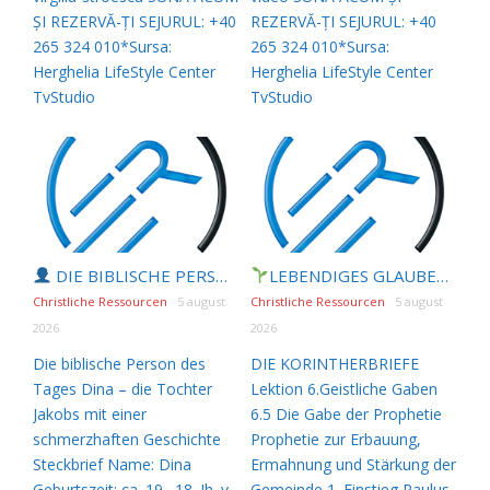
ȘI REZERVĂ-ȚI SEJURUL: +40
REZERVĂ-ȚI SEJURUL: +40
265 324 010*Sursa:
265 324 010*Sursa:
Herghelia LifeStyle Center
Herghelia LifeStyle Center
TvStudio
TvStudio
DIE BIBLISCHE PERSON DES TAGES | 06.08.2026 |
LEBENDIGES GLAUBENSLEBEN |
Di
Christliche Ressourcen
5 august
Christliche Ressourcen
5 august
2026
2026
Die biblische Person des
DIE KORINTHERBRIEFE
Tages Dina – die Tochter
Lektion 6.Geistliche Gaben
Jakobs mit einer
6.5 Die Gabe der Prophetie
schmerzhaften Geschichte
Prophetie zur Erbauung,
Steckbrief Name: Dina
Ermahnung und Stärkung der
Geburtszeit: ca. 19.–18. Jh. v.
Gemeinde 1. Einstieg Paulus