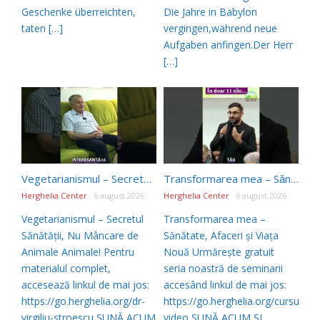
Geschenke überreichten,
Die Jahre in Babylon
taten […]
vergingen,während neue
Aufgaben anfingen.Der Herr
[…]
Vegetarianismul – Secretul Sănătății, Nu Mâncare de Animale Animale! #shorts
Transformarea mea – Sănătate, Afaceri și Viața Nouă
Herghelia Center
6 august 2026
Herghelia Center
6 august 2026
Vegetarianismul – Secretul
Transformarea mea –
Sănătății, Nu Mâncare de
Sănătate, Afaceri și Viața
Animale Animale! Pentru
Nouă Urmărește gratuit
materialul complet,
seria noastră de seminarii
accesează linkul de mai jos:
accesând linkul de mai jos:
https://go.herghelia.org/dr-
https://go.herghelia.org/cursuri-
virgiliu-stroescu SUNĂ ACUM
video SUNĂ ACUM ȘI