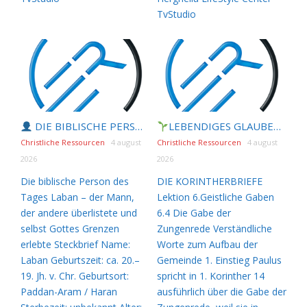
TvStudio
DIE BIBLISCHE PERSON DES TAGES | 05.08.2026 |
LEBENDIGES GLAUBENSLEBEN |
La
Christliche Ressourcen
4 august
Christliche Ressourcen
4 august
2026
2026
Die biblische Person des
DIE KORINTHERBRIEFE
Tages Laban – der Mann,
Lektion 6.Geistliche Gaben
der andere überlistete und
6.4 Die Gabe der
selbst Gottes Grenzen
Zungenrede Verständliche
erlebte Steckbrief Name:
Worte zum Aufbau der
Laban Geburtszeit: ca. 20.–
Gemeinde 1. Einstieg Paulus
19. Jh. v. Chr. Geburtsort:
spricht in 1. Korinther 14
Paddan-Aram / Haran
ausführlich über die Gabe der