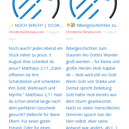
NOCH WACH? | 05.08.2026 |
Bibelgeschichten zum Staunen | 05.08.2026 |
Was schenkst du Jesus?
Christliche Ressourcen
5 august
Christliche Ressourcen
5 august
2026
2026
Noch wach? Jeden Abend ein
Bibelgeschichten zum
Stück näher zu Jesus. 5.
Staunen Wo Gottes Wunder
August Was schenkst du
groß werden – für kleine und
Jesus? Matthäus 2,11 „Dann
große Herzen Hiob Kapitel
öffneten sie ihre
40 – Hiob wird still vor Gott
Schatzkisten und schenkten
Wenn Gott von Stärke und
ihm Gold, Weihrauch und
Demut spricht Einleitung
Myrrhe.“ Matthäus 2,11 Hast
Gott hatte Hiob bereits aus
du schon einmal lange nach
dem Sturm geantwortet.
dem perfekten Geschenk
Nach so vielen menschlichen
gesucht? Vielleicht für deine
Stimmen sprach nun der
Eltern. Für einen guten
Herr selbst. Aber seine
Freund. Oder für einen
Antwort war anders, als […]