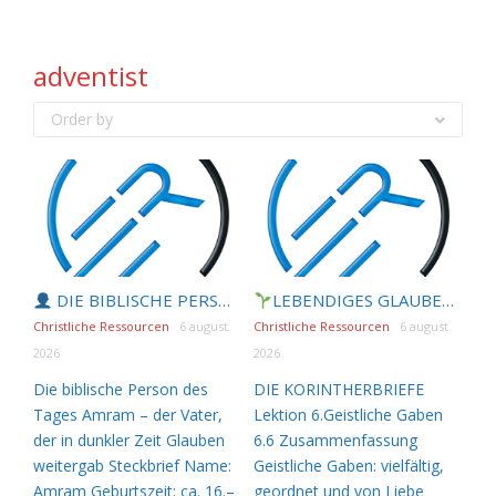
adventist
Order by
DIE BIBLISCHE PERSON DES TAGES | 07.08.2026 |
LEBENDIGES GLAUBENSLEBEN |
Am
Christliche Ressourcen
6 august
Christliche Ressourcen
6 august
2026
2026
Die biblische Person des
DIE KORINTHERBRIEFE
Tages Amram – der Vater,
Lektion 6.Geistliche Gaben
der in dunkler Zeit Glauben
6.6 Zusammenfassung
weitergab Steckbrief Name:
Geistliche Gaben: vielfältig,
Amram Geburtszeit: ca. 16.–
geordnet und von Liebe