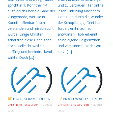
spricht in 1. Korinther 14
und zu vertrauen Hier online
ausführlich über die Gabe der
lesen Einleitung Nachdem
Zungenrede, weil sie in
Gott Hiob durch die Wunder
Korinth offenbar falsch
der Schöpfung geführt hat,
verstanden und missbraucht
fordert er ihn auf, zu
wurde. Einige Christen
antworten. Hiob erkennt
schätzten diese Gabe sehr
seine eigene Begrenztheit
hoch, vielleicht weil sie
und verstummt. Doch Gott
auffällig und beeindruckend
setzt […]
wirkte. Doch […]
BALD KOMMT DER KÖNIG | 05.08.2026 |
NOCH WACH? | 04.08.2026 |
Tägliche Hi
Christliche Ressourcen
4 august
Christliche Ressourcen
4 august
2026
2026