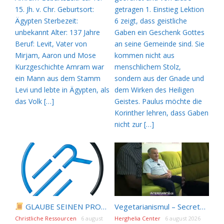
15. Jh. v. Chr. Geburtsort:
getragen 1. Einstieg Lektion
Ägypten Sterbezeit:
6 zeigt, dass geistliche
unbekannt Alter: 137 Jahre
Gaben ein Geschenk Gottes
Beruf: Levit, Vater von
an seine Gemeinde sind. Sie
Mirjam, Aaron und Mose
kommen nicht aus
Kurzgeschichte Amram war
menschlichem Stolz,
ein Mann aus dem Stamm
sondern aus der Gnade und
Levi und lebte in Ägypten, als
dem Wirken des Heiligen
das Volk […]
Geistes. Paulus möchte die
Korinther lehren, dass Gaben
nicht zur […]
GLAUBE SEINEN PROPHETEN |
Bibelstudium | 07.0
Vegetarianismul – Secretul Sănătății, Nu Mâncare de Animale Animale! #shorts
Christliche Ressourcen
6 august
Herghelia Center
6 august 2026