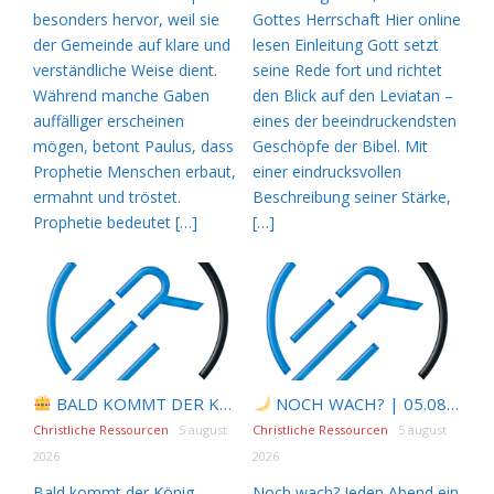
besonders hervor, weil sie
Gottes Herrschaft Hier online
der Gemeinde auf klare und
lesen Einleitung Gott setzt
verständliche Weise dient.
seine Rede fort und richtet
Während manche Gaben
den Blick auf den Leviatan –
auffälliger erscheinen
eines der beeindruckendsten
mögen, betont Paulus, dass
Geschöpfe der Bibel. Mit
Prophetie Menschen erbaut,
einer eindrucksvollen
ermahnt und tröstet.
Beschreibung seiner Stärke,
Prophetie bedeutet […]
[…]
BALD KOMMT DER KÖNIG | 06.08.2026 |
NOCH WACH? | 05.08.2026 |
Gebet form
Christliche Ressourcen
5 august
Christliche Ressourcen
5 august
2026
2026
Bald kommt der König –
Noch wach? Jeden Abend ein