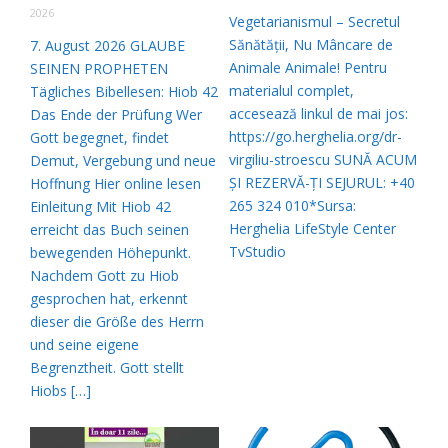
2026
Vegetarianismul – Secretul
Sănătății, Nu Mâncare de
7. August 2026 GLAUBE
Animale Animale! Pentru
SEINEN PROPHETEN
materialul complet,
Tägliches Bibellesen: Hiob 42
accesează linkul de mai jos:
Das Ende der Prüfung Wer
https://go.herghelia.org/dr-
Gott begegnet, findet
virgiliu-stroescu SUNĂ ACUM
Demut, Vergebung und neue
ȘI REZERVĂ-ȚI SEJURUL: +40
Hoffnung Hier online lesen
265 324 010*Sursa:
Einleitung Mit Hiob 42
Herghelia LifeStyle Center
erreicht das Buch seinen
TvStudio
bewegenden Höhepunkt.
Nachdem Gott zu Hiob
gesprochen hat, erkennt
dieser die Größe des Herrn
und seine eigene
Begrenztheit. Gott stellt
Hiobs […]