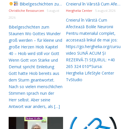
Bibelgeschichten zum Staunen | 05.08.2026 |
Hiob
Creierul în Vârstă Cum Afectează Bolile Neuronii #shorts
Christliche Ressourcen
5 august
Herghelia Center
5 august 2026
2026
Creierul în Vârstă Cum
Afectează Bolile Neuronii
Bibelgeschichten zum
Pentru materialul complet,
Staunen Wo Gottes Wunder
accesează linkul de mai jos:
groß werden – für kleine und
https://go.herghelia.org/cursuri-
große Herzen Hiob Kapitel
video SUNĂ ACUM ȘI
40 – Hiob wird still vor Gott
REZERVĂ-ȚI SEJURUL: +40
Wenn Gott von Stärke und
265 324 010*Sursa:
Demut spricht Einleitung
Herghelia LifeStyle Center
Gott hatte Hiob bereits aus
TvStudio
dem Sturm geantwortet.
Nach so vielen menschlichen
Stimmen sprach nun der
Herr selbst. Aber seine
Antwort war anders, als […]