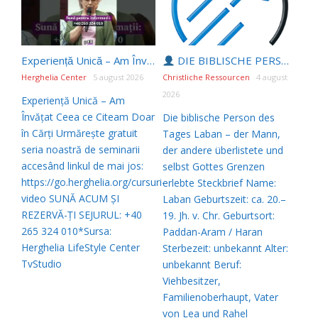
Experiență Unică – Am Învățat Ceea ce Citeam Doar în Cărți #shorts
DIE BIBLISCHE PERSON DES TAGES | 05.08.2026 |
Herghelia Center
5 august 2026
Christliche Ressourcen
4 august
2026
Experiență Unică – Am
Învățat Ceea ce Citeam Doar
Die biblische Person des
în Cărți Urmărește gratuit
Tages Laban – der Mann,
seria noastră de seminarii
der andere überlistete und
accesând linkul de mai jos:
selbst Gottes Grenzen
https://go.herghelia.org/cursuri-
erlebte Steckbrief Name:
video SUNĂ ACUM ȘI
Laban Geburtszeit: ca. 20.–
REZERVĂ-ȚI SEJURUL: +40
19. Jh. v. Chr. Geburtsort:
265 324 010*Sursa:
Paddan-Aram / Haran
Herghelia LifeStyle Center
Sterbezeit: unbekannt Alter:
TvStudio
unbekannt Beruf:
Viehbesitzer,
Familienoberhaupt, Vater
von Lea und Rahel