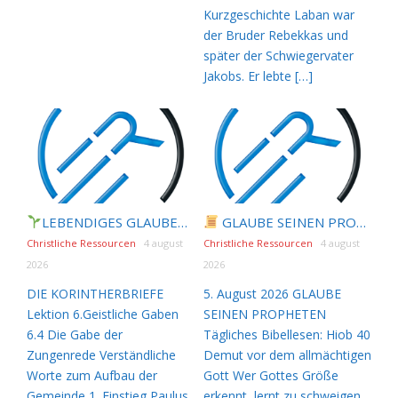
Kurzgeschichte Laban war
der Bruder Rebekkas und
später der Schwiegervater
Jakobs. Er lebte […]
LEBENDIGES GLAUBENSLEBEN |
GLAUBE SEINEN PROPHETEN |
Lektion 6.Geistliche
Christliche Ressourcen
4 august
Christliche Ressourcen
4 august
2026
2026
DIE KORINTHERBRIEFE
5. August 2026 GLAUBE
Lektion 6.Geistliche Gaben
SEINEN PROPHETEN
6.4 Die Gabe der
Tägliches Bibellesen: Hiob 40
Zungenrede Verständliche
Demut vor dem allmächtigen
Worte zum Aufbau der
Gott Wer Gottes Größe
Gemeinde 1. Einstieg Paulus
erkennt, lernt zu schweigen