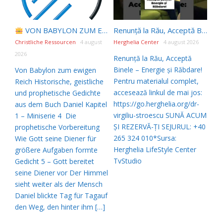
VON BABYLON ZUM EWIGEN REICH | Kap.1 –
Miniser
Renunță la Rău, Acceptă Binele – Energie și Răbdare! #shorts
Christliche Ressourcen
4 august
Herghelia Center
4 august 2026
2026
Renunță la Rău, Acceptă
Binele – Energie și Răbdare!
Von Babylon zum ewigen
Pentru materialul complet,
Reich Historische, geistliche
accesează linkul de mai jos:
und prophetische Gedichte
https://go.herghelia.org/dr-
aus dem Buch Daniel Kapitel
virgiliu-stroescu SUNĂ ACUM
1 – Miniserie 4 Die
ȘI REZERVĂ-ȚI SEJURUL: +40
prophetische Vorbereitung
265 324 010*Sursa:
Wie Gott seine Diener für
Herghelia LifeStyle Center
größere Aufgaben formte
TvStudio
Gedicht 5 – Gott bereitet
seine Diener vor Der Himmel
sieht weiter als der Mensch
Daniel blickte Tag für Tagauf
den Weg, den hinter ihm […]