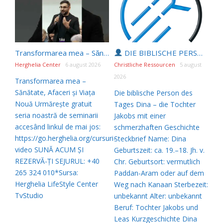
Transformarea mea – Sănătate, Afaceri și Viața Nouă
DIE BIBLISCHE PERSON DES TAGES | 06.08.2026 |
Herghelia Center
6 august 2026
Christliche Ressourcen
5 august
2026
Transformarea mea –
Sănătate, Afaceri și Viața
Die biblische Person des
Nouă Urmărește gratuit
Tages Dina – die Tochter
seria noastră de seminarii
Jakobs mit einer
accesând linkul de mai jos:
schmerzhaften Geschichte
https://go.herghelia.org/cursuri-
Steckbrief Name: Dina
video SUNĂ ACUM ȘI
Geburtszeit: ca. 19.–18. Jh. v.
REZERVĂ-ȚI SEJURUL: +40
Chr. Geburtsort: vermutlich
265 324 010*Sursa:
Paddan-Aram oder auf dem
Herghelia LifeStyle Center
Weg nach Kanaan Sterbezeit:
TvStudio
unbekannt Alter: unbekannt
Beruf: Tochter Jakobs und
Leas Kurzgeschichte Dina