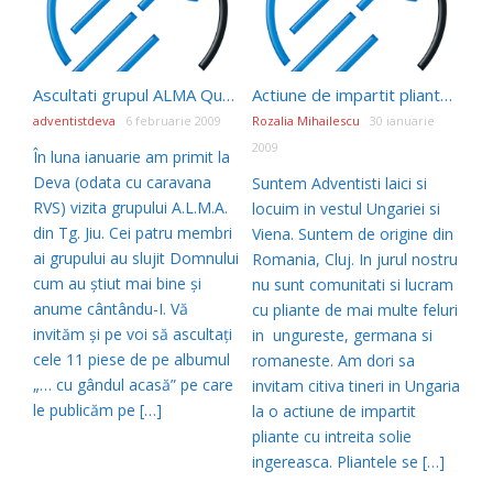
Ascultati grupul ALMA Quartet pe site-ul AdventistDeva.ORG
Actiune de impartit pliante cu intreita solie ingereasca
adventistdeva
6 februarie 2009
Rozalia Mihailescu
30 ianuarie
2009
În luna ianuarie am primit la
Deva (odata cu caravana
Suntem Adventisti laici si
RVS) vizita grupului A.L.M.A.
locuim in vestul Ungariei si
din Tg. Jiu. Cei patru membri
Viena. Suntem de origine din
ai grupului au slujit Domnului
Romania, Cluj. In jurul nostru
cum au știut mai bine și
nu sunt comunitati si lucram
anume cântându-I. Vă
cu pliante de mai multe feluri
invităm și pe voi să ascultați
in ungureste, germana si
cele 11 piese de pe albumul
romaneste. Am dori sa
„… cu gândul acasă” pe care
invitam citiva tineri in Ungaria
le publicăm pe […]
la o actiune de impartit
pliante cu intreita solie
ingereasca. Pliantele se […]