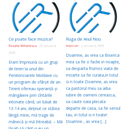
Ce poate face muzica?
Ruga de Anul Nou
Rozalia Mihailescu
23 ianuarie
Intercer
2 ianuarie 2009
2009
Doamne, as vrea ca Biserica
mea sa fie o faclie in noapte,
Eram împreună cu un grup
sa desparta frumos viata de
de tineri la unul din
moarte sa fie curata,in totul
Penitenciarele Moldave cu
si-n toate Doamne, as vrea
un program de sfârşit de an.
ca pastorul meu sa aiba
Tinerii ofereau speranţă şi
iubire de oameni cereasca,
mângâiere prin cîntările
sa caute oaia plecata
intonate când, un băiat de
departe de casa, sa fie servul
13-14 ani, deţinut ce stătea
tau, in totul si-n toate!
lângă mine, mă trage de
Doamne , as vrea […]
mânecă şi mă întreabă: – Mă
lăsati să cânt şi eu un