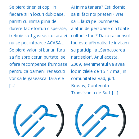
Se pierd tineri si copii in
Ai inima tanara? Esti dornic
fiecare zi in locuri dubioase,
sa iti faci noi prieteni? Vrei
parinti cu inima plina de
sa-L lauzi pe Dumnezeu
durere fac eforturi disperate,
alaturi de persoane din toate
trebuie sa-I gaseasca: fara ei
colturile tarii? Daca raspunsul
nu se pot intoarce ACASA…
tau este afirmativ, te invitam
Se pierd valori si bunuri fara
sa participi la „Sarbatoarea
sa fie spre ceruri purtate, se
narciselor”. Anul acesta,
ofera recompense frumoase
2009, evenimentul va avea
pentru ca oamenii renascuti
loc in zilele de 15-17 mai, in
vor sa le gaseasca: fara ele
comunitatea Vad, jud.
[…]
Brasov, Conferinta
Transilvania de Sud. […]