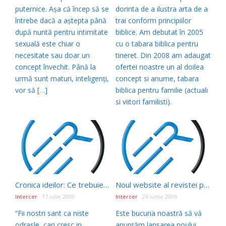
puternice. Aşa că încep să se
dorinta de a ilustra arta de a
întrebe dacă a aştepta până
trai conform principiilor
după nuntă pentru intimitate
biblice. Am debutat în 2005
sexuală este chiar o
cu o tabara biblica pentru
necesitate sau doar un
tineret. Din 2008 am adaugat
concept învechit. Până la
ofertei noastre un al doilea
urmă sunt maturi, inteligenţi,
concept si anume, tabara
vor să […]
biblica pentru familie (actuali
si viitori familisti).
Cronica ideilor: Ce trebuie sa demonstreze un tanar(a) in Biserica Adventa
Noul website al revistei pentru tineri Respiro
Intercer
17 iulie 2009
Intercer
26 iunie 2009
“Fii nostri sant ca niste
Este bucuria noastră să vă
odrasle, cari cresc in
anunţăm lansarea noului