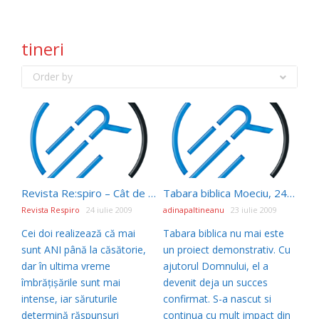
tineri
Order by
Revista Re:spiro – Cât de departe este prea departe?
Tabara biblica Moeciu, 24-30 august 2009, tabarabiblica.ro
Revista Respiro
24 iulie 2009
adinapaltineanu
23 iulie 2009
Cei doi realizează că mai
Tabara biblica nu mai este
sunt ANI până la căsătorie,
un proiect demonstrativ. Cu
dar în ultima vreme
ajutorul Domnului, el a
îmbrăţişările sunt mai
devenit deja un succes
intense, iar săruturile
confirmat. S-a nascut si
determină răspunsuri
continua cu mult impact din