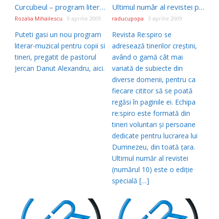
Curcubeul – program literar-muzical
Ultimul număr al revistei pentru tineri Re:spiro
Rozalia Mihailescu
9 aprilie 2009
raducupopa
3 aprilie 2009
Puteti gasi un nou program
Revista Re:spiro se
literar-muzical pentru copii si
adresează tinerilor creştini,
tineri, pregatit de pastorul
având o gamă cât mai
Jercan Danut Alexandru, aici.
variată de subiecte din
diverse domenii, pentru ca
fiecare cititor să se poată
regăsi în paginile ei. Echipa
re:spiro este formată din
tineri voluntari şi persoane
dedicate pentru lucrarea lui
Dumnezeu, din toată ţara.
Ultimul număr al revistei
(numărul 10) este o ediție
specială […]