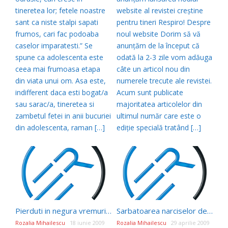
tineretea lor; fetele noastre
website al revistei creştine
sant ca niste stalpi sapati
pentru tineri Respiro! Despre
frumos, cari fac podoaba
noul website Dorim să vă
caselor imparatesti.” Se
anunţăm de la început că
spune ca adolescenta este
odată la 2-3 zile vom adăuga
ceea mai frumoasa etapa
câte un articol nou din
din viata unui om. Asa este,
numerele trecute ale revistei.
indifferent daca esti bogat/a
Acum sunt publicate
sau sarac/a, tineretea si
majoritatea articolelor din
zambetul fetei in anii bucuriei
ultimul număr care este o
din adolescenta, raman […]
ediţie specială tratând […]
Pierduti in negura vremurilor
Sarbatoarea narciselor de la Vad, judetul Brasov
Rozalia Mihailescu
18 iunie 2009
Rozalia Mihailescu
29 aprilie 2009