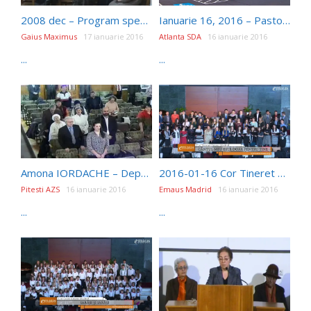
2008 dec – Program special de an nou – Cartea proverbelor iCer
Ianuarie 16, 2016 – Pastor Daniel Serban – "Sa Va Iubiti Unii Pe Altii…!"
Gaius Maximus
17 ianuarie 2016
Atlanta SDA
16 ianuarie 2016
...
...
Amona IORDACHE – Dependenta de Dumnezeu II 240
2016-01-16 Cor Tineret Emaus – Cantul meu este doar pentru tine
Pitesti AZS
16 ianuarie 2016
Emaus Madrid
16 ianuarie 2016
...
...