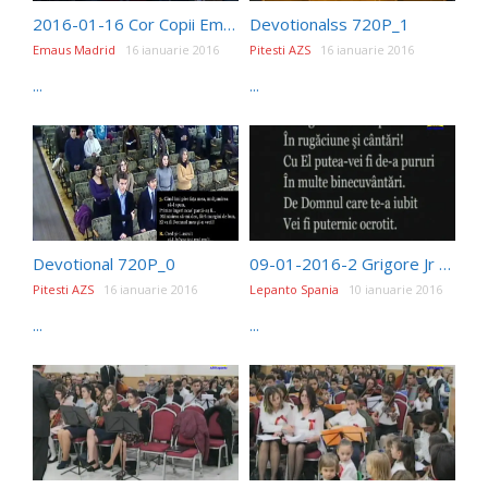
2016-01-16 Cor Copii Emaus – Iarasi si iarasi
Devotionalss 720P_1
Emaus Madrid
16 ianuarie 2016
Pitesti AZS
16 ianuarie 2016
...
...
Devotional 720P_0
09-01-2016-2 Grigore Jr Stana
Pitesti AZS
16 ianuarie 2016
Lepanto Spania
10 ianuarie 2016
...
...