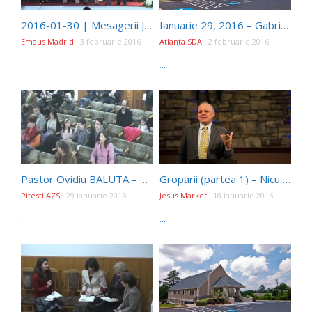
2016-01-30 | Mesagerii Junior – O tata iti multumim
Ianuarie 29, 2016 – Gabriel Tatuta – "Credinta- Second Hand"
Emaus Madrid
3 februarie 2016
Atlanta SDA
2 februarie 2016
...
...
Pastor Ovidiu BALUTA – Crestinul Ghehazi 720P P
Groparii (partea 1) – Nicu Butoi
Pitesti AZS
29 ianuarie 2016
Jesus Market
18 ianuarie 2016
...
...