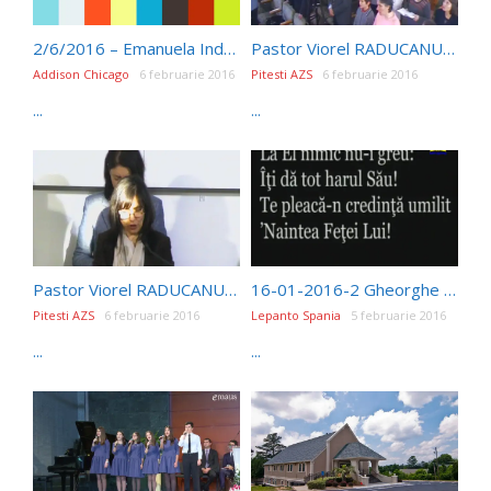
2/6/2016 – Emanuela Indreiu – Perspectiva Vietii
Pastor Viorel RADUCANU – La Cuvantul Tau 720P
Addison Chicago
6 februarie 2016
Pitesti AZS
6 februarie 2016
...
...
Pastor Viorel RADUCANU – Devotional 720P P
16-01-2016-2 Gheorghe Tomescu
Pitesti AZS
6 februarie 2016
Lepanto Spania
5 februarie 2016
...
...