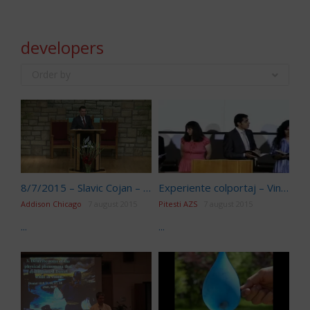
developers
Order by
8/7/2015 – Slavic Cojan – Vesnicia in Bratele Lui Dumnezeu
Experiente colportaj – Vineri seara
Addison Chicago
7 august 2015
Pitesti AZS
7 august 2015
...
...