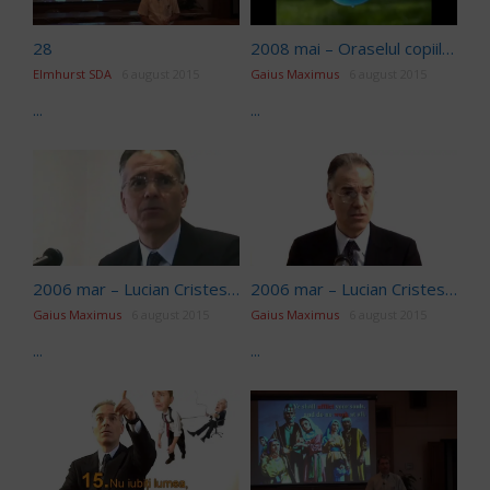
28
2008 mai – Oraselul copiilor_Experimente iCer
Elmhurst SDA
6 august 2015
Gaius Maximus
6 august 2015
...
...
2006 mar – Lucian Cristescu – Puterea alegerii – Scoateti demoni iCer
2006 mar – Lucian Cristescu – Puterea alegerii – Vrednicia iCer
Gaius Maximus
6 august 2015
Gaius Maximus
6 august 2015
...
...