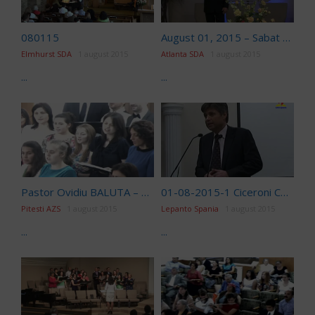
080115
August 01, 2015 – Sabat dupa-amiaza – Alin Ispas – "Cele Opt Principii de Leadership din Apocalipsa"
Elmhurst SDA
1 august 2015
Atlanta SDA
1 august 2015
...
...
Pastor Ovidiu BALUTA – Povestea intoarcerii 720P
01-08-2015-1 Ciceroni Comanescu
Pitesti AZS
1 august 2015
Lepanto Spania
1 august 2015
...
...