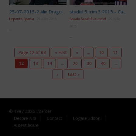
25-07-2015-2 Alin Dragomir
studiul 5 trim 3 2015 – Captivii ca misionari
Lepanto Spania
29 iulie 2015
Scoala Sabat Bucuresti
29 iulie
2015
...
...
Page 12 of 63
« First
«
...
10
11
12
13
14
...
20
30
40
...
»
Last »
© 1997-
2026
Intercer
Despre Noi
Contact
Logare Editori
Autentificare