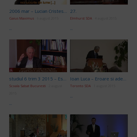
2006 mar – Lucian Cristescu – Puterea alegerii – Clickul secret iCer
27.
Gaius Maximus
6 august 2015
Elmhurst SDA
4 august 2015
...
...
studiul 6 trim 3 2015 – Estera si Mardoheu
Ioan Luca – Eroare si adevar/Conflictul dintre eroare si adevar – Sambata 18 Iulie 2015
Scoala Sabat Bucuresti
2 august
Toronto SDA
1 august 2015
2015
...
...