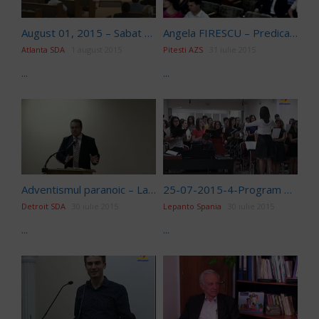
August 01, 2015 – Sabat dimineata – Daniel Serban – "Imigranti"
Angela FIRESCU – Predica Vineri Seara 720P
Atlanta SDA
1 august 2015
Pitesti AZS
31 iulie 2015
...
...
Adventismul paranoic – Laurentiu Otlacan
25-07-2015-4-Program Muzical
Detroit SDA
30 iulie 2015
Lepanto Spania
30 iulie 2015
...
...