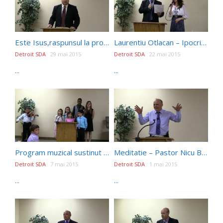
Este Isus,raspunsul la problemele lumii moderne ? – Laurentiu Otlacan
Laurentiu Otlacan – Ipocriti desavarsiti
Detroit SDA
29 mai 2015
Detroit SDA
22 mai 2015
...
...
Program muzical sustinut de elevii scolii elementare adventiste din Ann Arbor,Michigan
Meditatie – Pastor Nicu Butoi
Detroit SDA
7 mai 2015
Detroit SDA
1 mai 2015
...
...