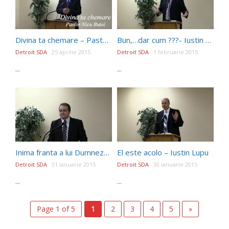
Divina ta chemare – Pastor Nicu Butoi.
Bun,…dar cum ???- Iustin Lupu
Detroit SDA
25 aprilie 2015
Detroit SDA
1 februarie 2015
...
...
Inima franta a lui Dumnezeu – Laurentiu Otlacan
El este acolo – Iustin Lupu
Detroit SDA
31 ianuarie 2015
Detroit SDA
30 ianuarie 2015
...
...
Page 1 of 5
1
2
3
4
5
»