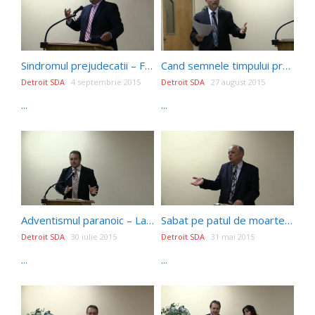
Sindromul prejudecatii – Fratele Valentin Neacsu
Cand semnele timpului prezic dezastrul – Alexandru Breja
Detroit SDA
4 septembrie 2015
Detroit SDA
27 august 2015
...
...
Adventismul paranoic – Laurentiu Otlacan
Sabat pe patul de moarte – Pastor Nicu Butoi
Detroit SDA
30 iulie 2015
Detroit SDA
31 mai 2015
...
...