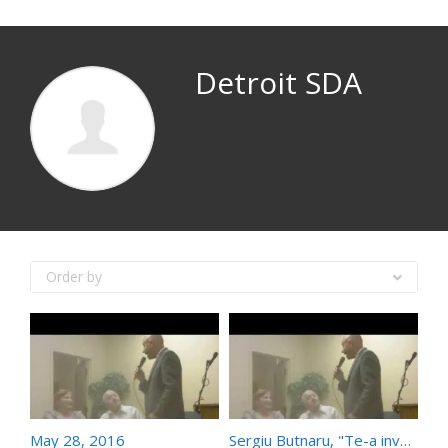
Detroit SDA
Order by
May 28, 2016
Sergiu Butnaru, "Te-a invatat Tata?"May 28, 2016