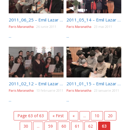
2011_06_25 – Emil Lazar – Conditia iertarii (sfanta cina)
2011_05_14 – Emil Lazar – Maretia bisericii adventiste
Paris Maranatha
26 iunie 2011
Paris Maranatha
23 mai 2011
...
...
2011_02_12 – Emil Lazar – Adevarata inchinare
2011_01_15 – Emil Lazar – Sa traim Experienta lui Ilie in anul 2011
Paris Maranatha
13 februarie 2011
Paris Maranatha
23 ianuarie 2011
...
...
Page 63 of 63
« First
«
...
10
20
30
...
59
60
61
62
63