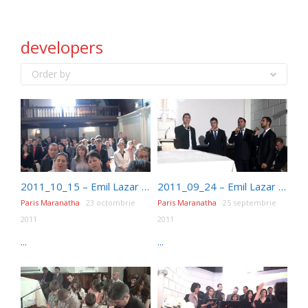
developers
Order by
2011_10_15 – Emil Lazar – Dezamagirea lui Pavel (alegeri)
2011_09_24 – Emil Lazar – Cea mai mare minune (Sfanta cina)
Paris Maranatha
23 octombrie
Paris Maranatha
25 septembrie
2011
2011
...
...