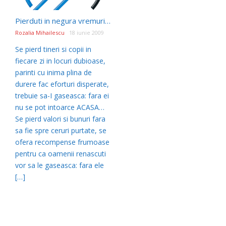
Pierduti in negura vremurilor
Rozalia Mihailescu
18 iunie 2009
Se pierd tineri si copii in
fiecare zi in locuri dubioase,
parinti cu inima plina de
durere fac eforturi disperate,
trebuie sa-I gaseasca: fara ei
nu se pot intoarce ACASA…
Se pierd valori si bunuri fara
sa fie spre ceruri purtate, se
ofera recompense frumoase
pentru ca oamenii renascuti
vor sa le gaseasca: fara ele
[…]