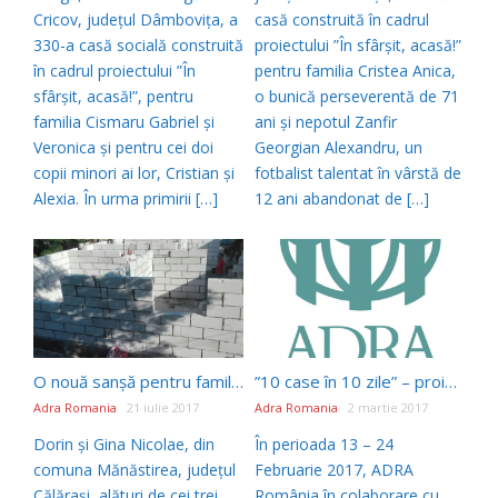
Cricov, județul Dâmbovița, a
casă construită în cadrul
330-a casă socială construită
proiectului ”În sfârșit, acasă!”
în cadrul proiectului ”În
pentru familia Cristea Anica,
sfârșit, acasă!”, pentru
o bunică perseverentă de 71
familia Cismaru Gabriel și
ani și nepotul Zanfir
Veronica și pentru cei doi
Georgian Alexandru, un
copii minori ai lor, Cristian și
fotbalist talentat în vârstă de
Alexia. În urma primirii […]
12 ani abandonat de […]
O nouă sanșă pentru familia Nicolae
”10 case în 10 zile” – proiect implementat cu succes de ADRA România
Adra Romania
21 iulie 2017
Adra Romania
2 martie 2017
Dorin și Gina Nicolae, din
În perioada 13 – 24
comuna Mănăstirea, județul
Februarie 2017, ADRA
Călărași, alături de cei trei
România în colaborare cu