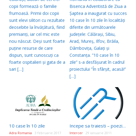
copii formează o familie
Biserica Adventistă de Ziua a
frumoasă. Primii doi copii
Șaptea a inaugurat cu succes
sunt elevi silitori cu rezultate
10 case în 10 zile în localități
deosebite la învățătură, fiind
diferite din următoarele
premianți, iar cel mic este
județele: Călărași, Sibiu,
nou născut. Deși sunt foarte
Arad, Mureș, Ilfov, Brăila,
puține resurse de care
Dâmbovița, Galați și
dispun, sunt cunoscuți ca
Constanța. ”10 case în 10
foarte ospitalieri și gata de a
zile” s-a desfășurat în cadrul
sari […]
proiectului ”În sfârșit, acasă!”
[…]
10 case în 10 zile
Incepe sa traiesti – poezie de Jercan D. Alex
Adra Romania
3 februarie 2017
Intercer
29 ianuarie 2011