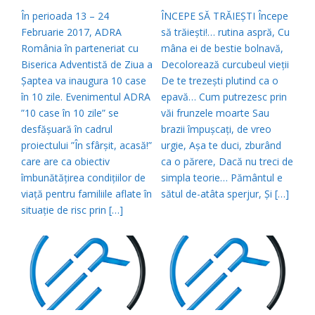
În perioada 13 – 24
ÎNCEPE SĂ TRĂIEŞTI Începe
Februarie 2017, ADRA
să trăieşti!… rutina aspră, Cu
România în parteneriat cu
mâna ei de bestie bolnavă,
Biserica Adventistă de Ziua a
Decolorează curcubeul vieţii
Șaptea va inaugura 10 case
De te trezeşti plutind ca o
în 10 zile. Evenimentul ADRA
epavă… Cum putrezesc prin
”10 case în 10 zile” se
văi frunzele moarte Sau
desfășuară în cadrul
brazii împuşcaţi, de vreo
proiectului ”În sfârșit, acasă!”
urgie, Aşa te duci, zburând
care are ca obiectiv
ca o părere, Dacă nu treci de
îmbunătățirea condițiilor de
simpla teorie… Pământul e
viață pentru familiile aflate în
sătul de-atâta sperjur, Şi […]
situație de risc prin […]