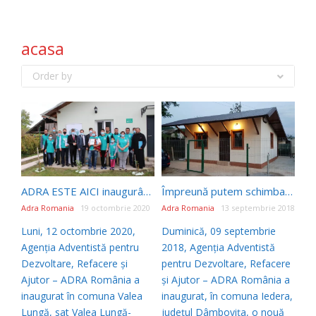
acasa
Order by
ADRA ESTE AICI inaugurând a 330-a casă socială construită pentru familia Cismaru prin proiectul „În sfârșit, acasă!”
Împreună putem schimba destine! – La începerea școlii, Alexandru primește cheile noii case în cadrul proiectului ADRA ”În sfârșit, acasă!”
Adra Romania
19 octombrie 2020
Adra Romania
13 septembrie 2018
Luni, 12 octombrie 2020,
Duminică, 09 septembrie
Agenția Adventistă pentru
2018, Agenția Adventistă
Dezvoltare, Refacere și
pentru Dezvoltare, Refacere
Ajutor – ADRA România a
și Ajutor – ADRA România a
inaugurat în comuna Valea
inaugurat, în comuna Iedera,
Lungă, sat Valea Lungă-
județul Dâmbovița, o nouă