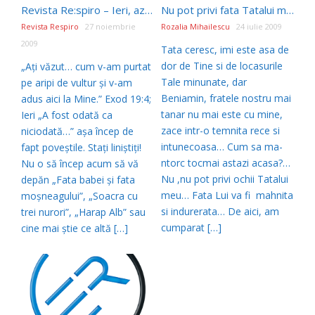
Revista Re:spiro – Ieri, azi și mâine… ce va fi? (Panseluța Luchian)
Nu pot privi fata Tatalui meu…
Revista Respiro
27 noiembrie
Rozalia Mihailescu
24 iulie 2009
2009
Tata ceresc, imi este asa de
dor de Tine si de locasurile
„Aţi văzut… cum v-am purtat
Tale minunate, dar
pe aripi de vultur şi v-am
Beniamin, fratele nostru mai
adus aici la Mine.” Exod 19:4;
tanar nu mai este cu mine,
Ieri „A fost odată ca
zace intr-o temnita rece si
niciodată…” aşa încep de
intunecoasa… Cum sa ma-
fapt poveştile. Staţi liniştiţi!
ntorc tocmai astazi acasa?…
Nu o să încep acum să vă
Nu ,nu pot privi ochii Tatalui
depăn „Fata babei şi fata
meu… Fata Lui va fi mahnita
moşneagului”, „Soacra cu
si indurerata… De aici, am
trei nurori”, „Harap Alb” sau
cumparat […]
cine mai ştie ce altă […]