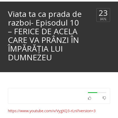
23
Viata ta ca prada de
IAN.
razboi- Episodul 10
– FERICE DE ACELA
CARE VA PRÂNZI ÎN
ÎMPĂRĂȚIA LUI
DUMNEZEU
https://www.youtube.com/v/VygXQ3-rLnI?version=3