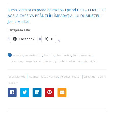
…
Sursa: Viata ta ca prada de razboi- Episodul 10 – FERICE DE
ACELA CARE VA PRÂNZI ÎN ÎMPĂRĂȚIA LUI DUMNEZEU –
Jesus Market
Partajează asta:
Facebook
X
,
,
,
,
,
aceasta
aceasta-prin
feature
ile-noastre
lui-dumnezeu
,
,
,
,
,
moreshow
numele-cre
please-try
published-on-jan
via
video
|
,
|
Jesus Market
Atlanta - Jesus Market
Predici (Toate)
23 ianuarie 2019
4:18 pm