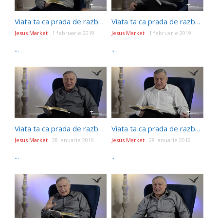
Viata ta ca prada de razboi – Episodul 17- PILDA FIULUI RISIPITOR ÎN VARIANTA ACTUALĂ
Viata ta ca prada de razboi- Episodul 18- POCĂINȚA CARE DUCE LA MÂNTUIRE
Jesus Market
1 februarie 2019
Jesus Market
1 februarie 2019
...
...
Viata ta ca prada de razboi – Episodul 14- EMOȚIILE ȘI VIAȚA VIITOARE
Viata ta ca prada de razboi- – Episodul 16- SĂ NU JUDECAȚI!
Jesus Market
28 ianuarie 2019
Jesus Market
28 ianuarie 2019
...
...