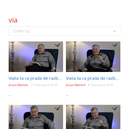
via
Order by
Viata ta ca prada de razboi- Episodul 22- ADEVĂRATUL CARACTER PENTRU VIAȚĂ: IOSIF SAU IUDA?
Viata ta ca prada de razboi- Episodul 21- TALANTUL MEU ȘI ÎMPĂRĂȚIA LUI DUMNEZEU
Jesus Market
11 februarie 2019
Jesus Market
8 februarie 2019
...
...