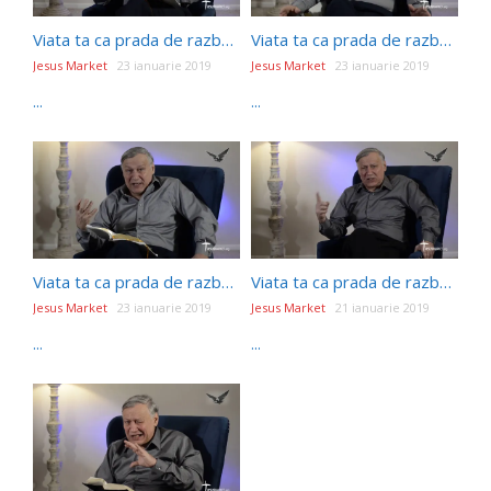
Viata ta ca prada de razboi- Episodul 13- CU DUMNEZEU, SURSA VIEȚII
Viata ta ca prada de razboi- Episodul 11 – VIAȚA VIITOARE ȘI SLUJIREA DE ACUM
Jesus Market
23 ianuarie 2019
Jesus Market
23 ianuarie 2019
...
...
Viata ta ca prada de razboi- Episodul 10 – FERICE DE ACELA CARE VA PRÂNZI ÎN ÎMPĂRĂȚIA LUI DUMNEZEU
Viata ta ca prada de razboi- Episodul 5- SĂ PREȚUIM VIAȚA!
Jesus Market
23 ianuarie 2019
Jesus Market
21 ianuarie 2019
...
...