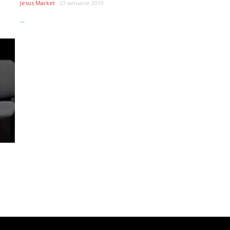
Jesus Market
23 ianuarie 2019
...