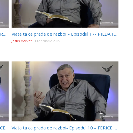
Viata ta ca prada de razboi- Episodul 22- ADEVĂRATUL CARACTER PENTRU VIAȚĂ: IOSIF SAU IUDA?
Viata ta ca prada de razboi – Episodul 17- PILDA FIULUI RISIPITOR ÎN VARIANTA ACTUALĂ
Jesus Market
1 februarie 2019
...
Viata ta ca prada de razboi- Episodul 12- PILDA CELOR POFTIȚI LA CINĂ
Viata ta ca prada de razboi- Episodul 10 – FERICE DE ACELA CARE VA PRÂNZI ÎN ÎMPĂRĂȚIA LUI DUMNEZEU