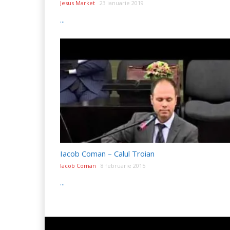
Jesus Market
23 ianuarie 2019
...
Iacob Coman – Calul Troian
Iacob Coman
8 februarie 2015
...