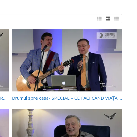
Viata ta ca prada de razboi- Episodul 22- ADEVĂRATUL CARACTER PENTRU VIAȚĂ: IOSIF SAU IUDA?
Drumul spre casa- SPECIAL – CE FACI CÂND VIAȚA NU ESTE CORECTA?