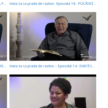
Viata ta ca prada de razboi – Episodul 17- PILDA FIULUI RISIPITOR ÎN VARIANTA ACTUALĂ
Viata ta ca prada de razboi- Episodul 18- POCĂINȚA CARE DUCE LA MÂNTUIRE
Viata ta ca prada de razboi – Episodul 15- CUM REACȚIONEAZĂ IISUS LA MÂNIE?
Viata ta ca prada de razboi – Episodul 14- EMOȚIILE ȘI VIAȚA VIITOARE