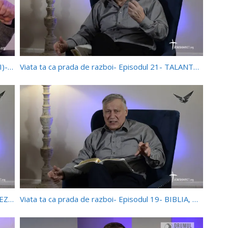
MIEZUL VIEȚII- 10.02.2019- INIMA COPIILOR (II)- ADELINA TONCEAN
Viata ta ca prada de razboi- Episodul 21- TALANTUL MEU ȘI ÎMPĂRĂȚIA LUI DUMNEZEU
Viața ta ca pradă de razboi- Episodul 20- DUMNEZEU SE ARATĂ
Viata ta ca prada de razboi- Episodul 19- BIBLIA, MĂRTURIE DESPRE DUMNEZEU