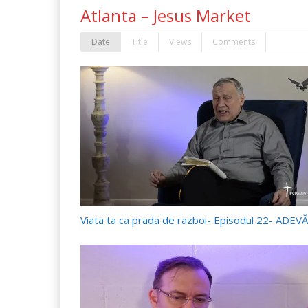
Atlanta – Jesus Market
Date
Title
Views
Comments