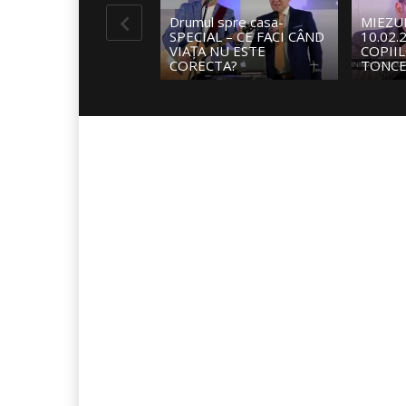
Viata t
MIEZUL VIEȚII-
razboi-
10.02.2019- INIMA
TALAN
COPIILOR (II)- ADELINA
ÎMPĂRĂ
TONCEAN
DUMN