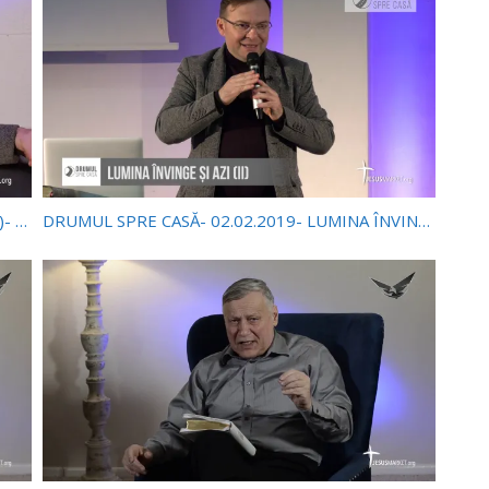
MIEZUL VIEȚII- 03.02.2019- INIMA COPIILOR (I)- ADELINA TONCEAN
DRUMUL SPRE CASĂ- 02.02.2019- LUMINA ÎNVINGE ȘI AZI (II)