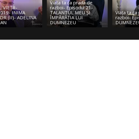
a ca prada de
 Episodul 21-
Viata ta ca
TUL MEU ȘI
Viața ta ca pradă de
razboi- Ep
ȚIA LUI
razboi- Episodul 20-
BIBLIA, M
EZEU
DUMNEZEU SE ARATĂ
DESPRE 