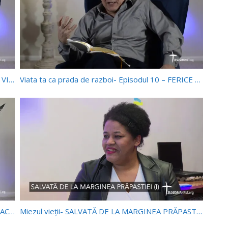
Viata ta ca prada de razboi- Episodul 11 – VIAȚA VIITOARE ȘI SLUJIREA DE ACUM
Viata ta ca prada de razboi- Episodul 10 – FERICE DE ACELA CARE VA PRÂNZI ÎN ÎMPĂRĂȚIA LUI DUMNEZEU
Viata ta ca prada de razboi – Episodul 9 – VIAȚA ACEASTA ȘI CEA VIITOARE
Miezul vieții- SALVATĂ DE LA MARGINEA PRĂPASTIEI (I)- DANA DOBRE