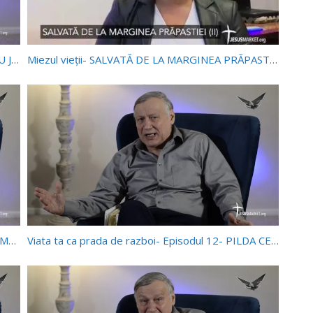
Viata ta ca prada de razboi- – Episodul 16- SĂ NU JUDECAȚI!
Miezul vieții- SALVATĂ DE LA MARGINEA PRĂPASTIEI (II)- DANA DOBRE
Viata ta ca prada de razboi- Episodul 13- CU DUMNEZEU, SURSA VIEȚII
Viata ta ca prada de razboi- Episodul 12- PILDA CELOR POFTIȚI LA CINĂ