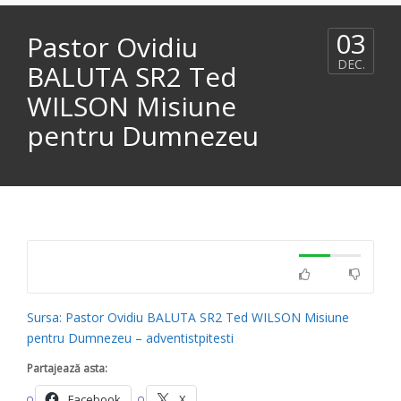
03
Pastor Ovidiu
DEC.
BALUTA SR2 Ted
WILSON Misiune
pentru Dumnezeu
Sursa: Pastor Ovidiu BALUTA SR2 Ted WILSON Misiune
pentru Dumnezeu – adventistpitesti
Partajează asta:
Facebook
X