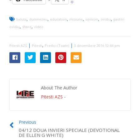
,
,
,
,
,
,
baluta
dumnezeu
education
misiune
opinion
ovidiu
pastor-
,
,
ovidiu
share
video
|
,
|
Pitesti AZS
Pitesti
Predici (Toate)
3 decembrie 2016 12:44 pm
About The Author
Pitesti AZS
-
Previous
04/12 DOUA INVIERI SPECIALE (DEVOTIONAL
DE ELLEN G WHITE)