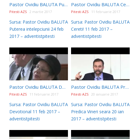
Pastor Ovidiu BALUTA Puterea intelepciunii 24 feb 2017
Pastor Ovidiu BALUTA Cereti! 11 feb 2017
Pitesti AZS
2 martie 2017
Pitesti AZS
11 februarie 2017
Sursa: Pastor Ovidiu BALUTA
Sursa: Pastor Ovidiu BALUTA
Puterea intelepciunii 24 feb
Cereti! 11 feb 2017 –
2017 – adventistpitesti
adventistpitesti
Pastor Ovidiu BALUTA Devotional 11 feb 2017
Pastor Ovidiu BALUTA Predica Vineri seara 20 ian 2017
Pitesti AZS
11 februarie 2017
Pitesti AZS
20 ianuarie 2017
Sursa: Pastor Ovidiu BALUTA
Sursa: Pastor Ovidiu BALUTA
Devotional 11 feb 2017 –
Predica Vineri seara 20 ian
adventistpitesti
2017 – adventistpitesti