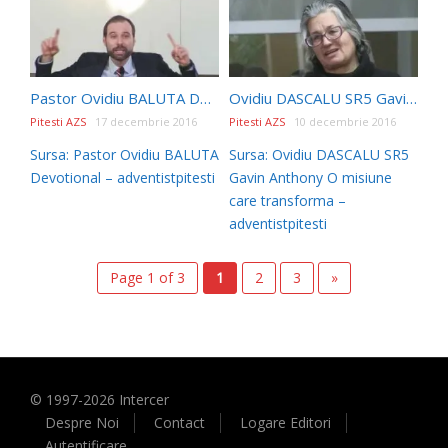
Pastor Ovidiu BALUTA Devotional
Ovidiu DASCALU SR5 Gavin Anthony O misiune care transforma
Pitesti AZS
17 decembrie 2016
Pitesti AZS
10 decembrie 2016
Sursa: Pastor Ovidiu BALUTA
Sursa: Ovidiu DASCALU SR5
Devotional – adventistpitesti
Gavin Anthony O misiune
care transforma –
adventistpitesti
Page 1 of 3
1
2
3
»
© 1997-
2026
Intercer
Despre Noi
Contact
Logare Editori
Autentificare