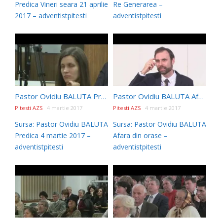
Predica Vineri seara 21 aprilie
Re Generarea –
2017 – adventistpitesti
adventistpitesti
Pastor Ovidiu BALUTA Predica 4 martie 2017
Pastor Ovidiu BALUTA Afara din orase
Pitesti AZS
4 martie 2017
Pitesti AZS
4 martie 2017
Sursa: Pastor Ovidiu BALUTA
Sursa: Pastor Ovidiu BALUTA
Predica 4 martie 2017 –
Afara din orase –
adventistpitesti
adventistpitesti