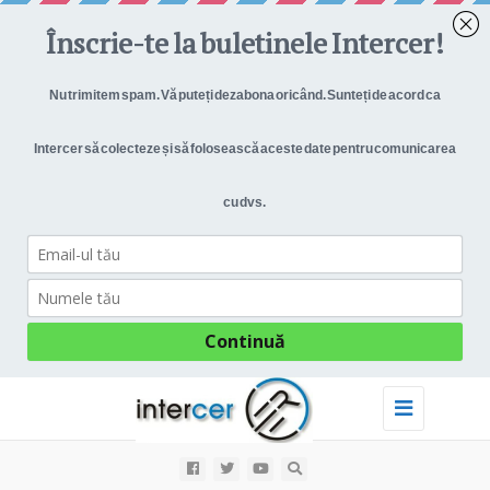
Toggle
navigation