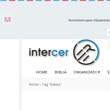
HOME
BIBLIA
ORGANIZAȚII
Ș
Home
\
Tag "baluta"