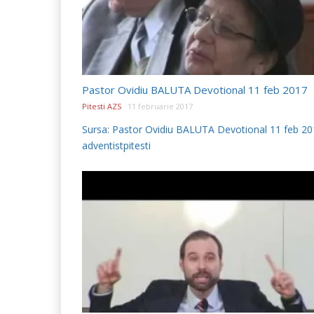
Pastor Ovidiu BALUTA Devotional 11 feb 2017
Pitesti AZS
11 februarie 2017
Sursa: Pastor Ovidiu BALUTA Devotional 11 feb 20
adventistpitesti