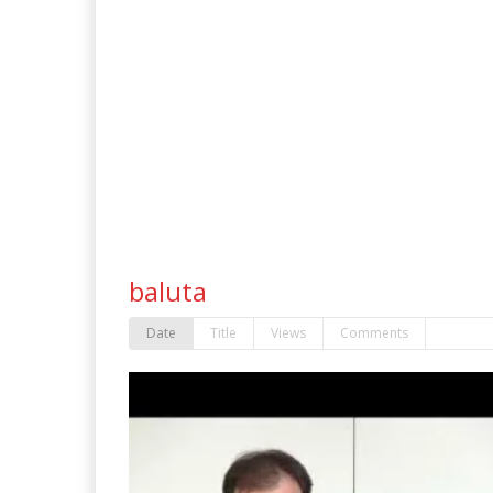
baluta
Date
Title
Views
Comments