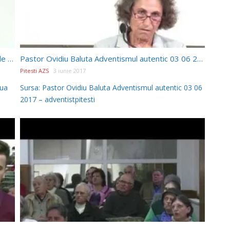
Pastor Ovidiu BALUTA Nu va ingrijorati de ziua de maine 9 iunie 2017
Pastor Ovidiu Baluta Adventismul autentic 03 06 2017
Pitesti AZS
3 iunie 2017
iua
Sursa: Pastor Ovidiu Baluta Adventismul autentic 03 06
2017 – adventistpitesti