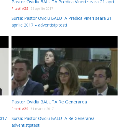
Pastor Ovidiu BALUTA Predica Vineri seara 21 aprilie 2017
Pitesti AZS
26 aprilie 2017
Sursa: Pastor Ovidiu BALUTA Predica Vineri seara 21
aprilie 2017 – adventistpitesti
Pastor Ovidiu BALUTA Re Generarea
Pitesti AZS
31 martie 2017
2017
Sursa: Pastor Ovidiu BALUTA Re Generarea –
adventistpitesti