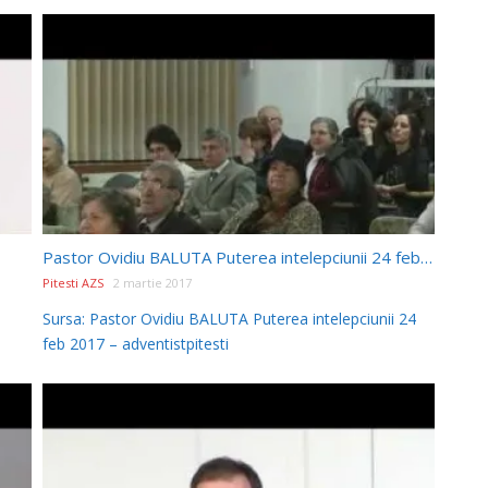
Pastor Ovidiu BALUTA Puterea intelepciunii 24 feb 2017
Pitesti AZS
2 martie 2017
Sursa: Pastor Ovidiu BALUTA Puterea intelepciunii 24
feb 2017 – adventistpitesti