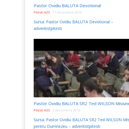
Pastor Ovidiu BALUTA Devotional
Pitesti AZS
17 decembrie 2016
Sursa: Pastor Ovidiu BALUTA Devotional –
adventistpitesti
Pitesti AZS
3 decembrie 2016
Sursa: Pastor Ovidiu BALUTA SR2 Ted WILSON Mi
pentru Dumnezeu – adventistpitesti