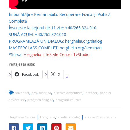
Îmbunătățire Remarcabilă: Recuperare Fizică și Psihică
Completă
Înscrie-te la sejurul de 11 zile: +40/265.324.010
SUNĂ ACUM: +40/265.324.010
PROGRAMEAZĂ UN DIALOG: herghelia.org/dialog
MASTERCLASS COMPLET: herghelia.org/seminarii
*Sursa:
Herghelia LifeStyle Center TvStudio
Partajează asta:
Facebook
X
,
,
,
,
,
adventist
azs
biserica
biserica adventista
intercer
predici
,
,
adventiste
program religios
program-muzical
|
,
|
Herghelia Center
Herghelia
Predici (Toate)
2 iunie 2026 8:26 am