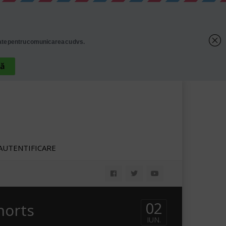
AUTENTIFICARE
02
horts
IUN.