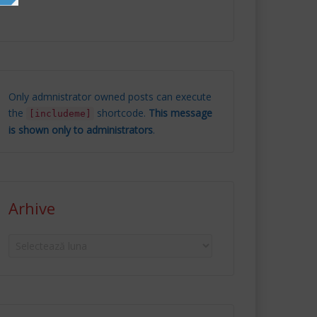
Only admnistrator owned posts can execute
the
shortcode.
This message
[includeme]
is shown only to administrators
.
Arhive
Arhive