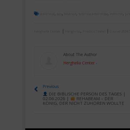
,
,
,
,
,
adventist
azs
biserica
biserica adventista
intercer
pre
|
,
|
Herghelia Center
Herghelia
Predici (Toate)
2 iunie 2026
About The Author
Herghelia Center
-
Previous
DIE BIBLISCHE PERSON DES TAGES |
02.06.2026 |
REHABEAM – DER
KÖNIG, DER NICHT ZUHÖREN WOLLTE