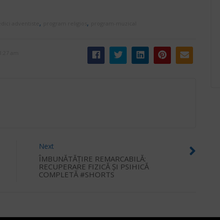
,
,
dici adventiste
program religios
program-muzical
 3:27 am
Next
ÎMBUNĂTĂȚIRE REMARCABILĂ:
RECUPERARE FIZICĂ ȘI PSIHICĂ
COMPLETĂ #SHORTS