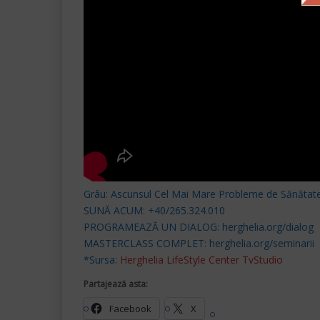
Grâu: Ascunsul Cel Mai Mare Probleme de Sănătat
SUNĂ ACUM: +40/265.324.010
PROGRAMEAZĂ UN DIALOG: herghelia.org/dialog
MASTERCLASS COMPLET: herghelia.org/seminarii
*Sursa:
Herghelia LifeStyle Center TvStudio
Partajează asta:
Facebook
X