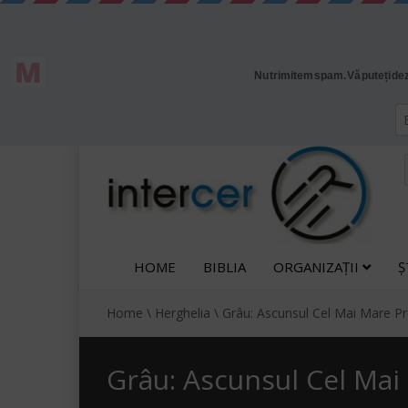
HOME
BIBLIA
ORGANIZAȚII
Ș
Home
\
Herghelia
\
Grâu: Ascunsul Cel Mai Mare P
Grâu: Ascunsul Cel Ma