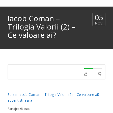
05
Iacob Coman –
NOV.
Trilogia Valorii (2) –
Ce valoare ai?
…
Sursa: Iacob Coman – Trilogia Valorii (2) – Ce valoare ai? –
adventistnazna
Partajează asta: