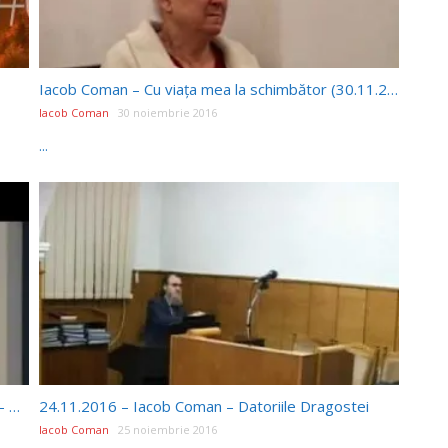
Iacob Coman – Cu viața mea la schimbător (30.11.2016)
Iacob Coman
30 noiembrie 2016
...
Daniel: un prototip al tinerilor timpului sfârșitului – Pr. Paul Boeru (26/11/16)
24.11.2016 – Iacob Coman – Datoriile Dragostei
Iacob Coman
25 noiembrie 2016