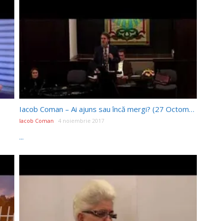
Iacob Coman – Ai ajuns sau încă mergi? (27 Octombrie 2017)
Iacob Coman
4 noiembrie 2017
...