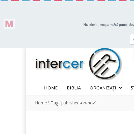
HOME
BIBLIA
ORGANIZAȚII
Ș
Home
\
Tag "published-on-nov"