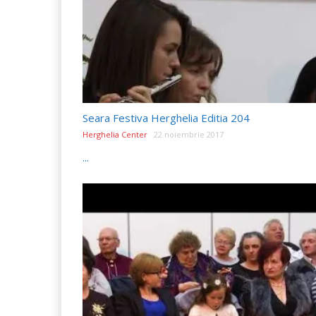
Seara Festiva Herghelia Editia 204
Herghelia Center
22 noiembrie 2017
...