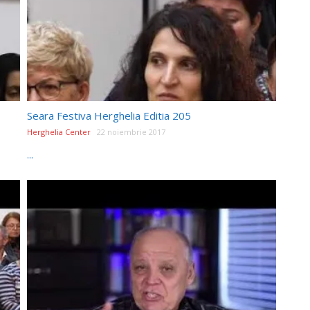
Seara Festiva Herghelia Editia 205
Herghelia Center
22 noiembrie 2017
...