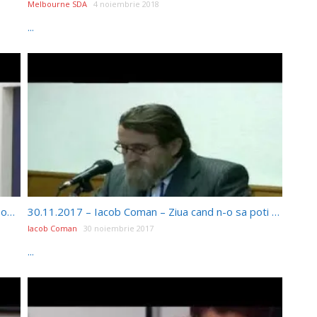
Melbourne SDA
4 noiembrie 2018
...
Apocalipsa: Trâmbițele lui Dumnezeu – Pr. Paul Boeru (03/11/18)
30.11.2017 – Iacob Coman – Ziua cand n-o sa poti sa te otravesti
Iacob Coman
30 noiembrie 2017
...