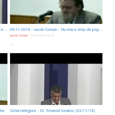
Apocalipsa: Trâmbițele sună pedeapsă și eliberare (pt 24) – Pr. Paul Boeru (17/11/18)
09.11.2018 – Iacob Coman – Nu mai e timp de popasuri!
Iacob Coman
9 noiembrie 2018
...
te.
Omul nelegiurii – Dr. Emanoil Geaboc (03/11/18)