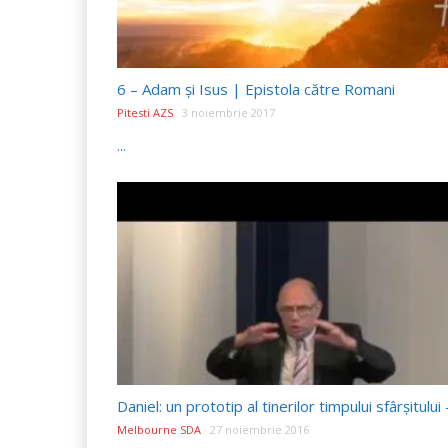
6 – Adam şi Isus | Epistola către Romani
Pitesti AZS
3 noiembrie 2017
...
Melbourne SDA
27 noiembrie 2016