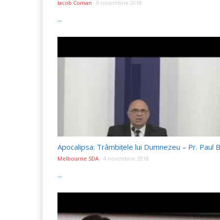
Iacob Coman
8 noiembrie 2018
...
Melbourne SDA
4 noiembrie 2018
...