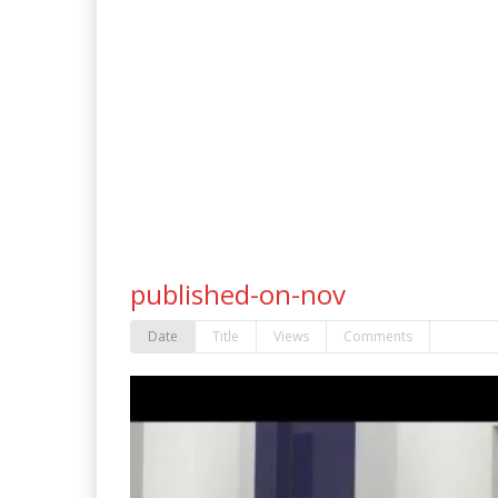
published-on-nov
Date
Title
Views
Comments