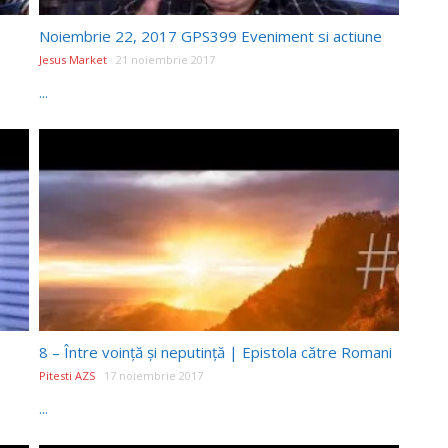
Noiembrie 22, 2017 GPS399 Eveniment si actiune
Jesus Market
21 noiembrie 2017
...
8 – Între voinţă şi neputinţă | Epistola către Romani
Pitesti AZS
17 noiembrie 2017
...