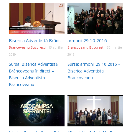
Biserica Adventistă Brâncoveanu în direct
armonii 29 10 2016
Brancoveanu Bucuresti
13 aprilie
Brancoveanu Bucuresti
30 martie
2019
2019
Sursa: Biserica Adventistă
Sursa: armonii 29 10 2016 –
Brâncoveanu în direct –
Biserica Adventista
Biserica Adventista
Brancoveanu
Brancoveanu