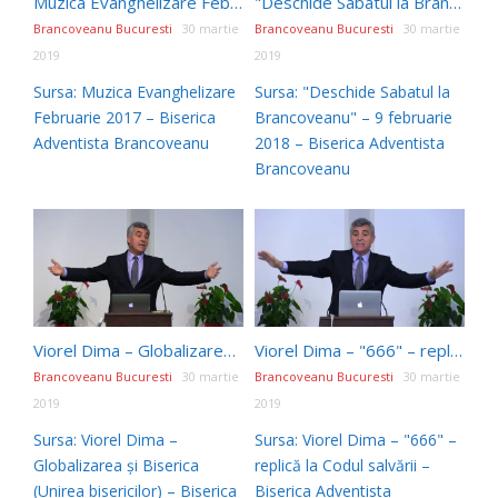
Muzica Evanghelizare Februarie 2017
"Deschide Sabatul la Brancoveanu" – 9 februarie 2018
Brancoveanu Bucuresti
30 martie
Brancoveanu Bucuresti
30 martie
2019
2019
Sursa: Muzica Evanghelizare
Sursa: "Deschide Sabatul la
Februarie 2017 – Biserica
Brancoveanu" – 9 februarie
Adventista Brancoveanu
2018 – Biserica Adventista
Brancoveanu
Viorel Dima – Globalizarea și Biserica (Unirea bisericilor)
Viorel Dima – "666" – replică la Codul salvării
Brancoveanu Bucuresti
30 martie
Brancoveanu Bucuresti
30 martie
2019
2019
Sursa: Viorel Dima –
Sursa: Viorel Dima – "666" –
Globalizarea și Biserica
replică la Codul salvării –
(Unirea bisericilor) – Biserica
Biserica Adventista