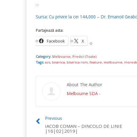
…
Sursa: Cu privire la cei 144,000 – Dr. Emanoil Ge
Partajează asta:
Facebook
X
Category:
Melbourne
,
Predici (Toate)
Tags:
azs
,
biserica
,
biserica-rom
,
feature
,
melbourne
,
mores
About The Author
Melbourne SDA
-
Previous
IACOB COMAN – DINCOLO DE LINIE
|16|02|2019|