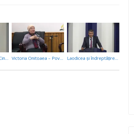
Ecumenism și Sfănta Cină (2) – Dr. Emanoil Geaboc (05/11/16)
Victoria Onitoaea – Povestiri la gura sobei – prima parte
Laodicea și îndreptățirea prin credință – Dr. Emanoil Geaboc (06/04/19)