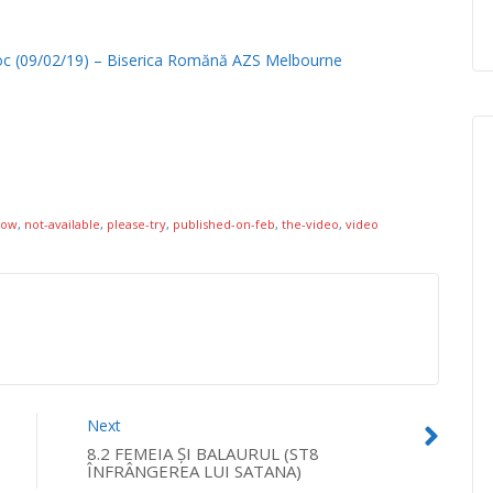
aboc (09/02/19) – Biserica Romănă AZS Melbourne
how
,
not-available
,
please-try
,
published-on-feb
,
the-video
,
video
Next
8.2 FEMEIA ŞI BALAURUL (ST8
ÎNFRÂNGEREA LUI SATANA)