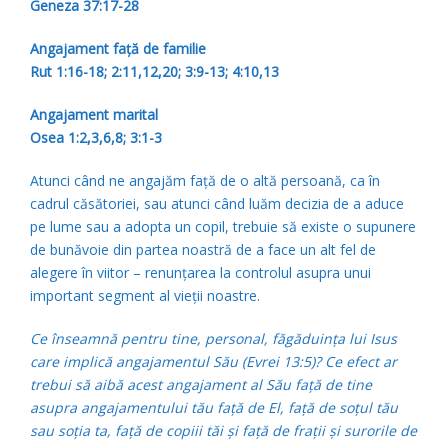
Geneza 37:17-28
Angajament faţă de familie
Rut 1:16-18; 2:11,12,20; 3:9-13; 4:10,13
Angajament marital
Osea 1:2,3,6,8; 3:1-3
Atunci când ne angajăm faţă de o altă persoană, ca în
cadrul căsătoriei, sau atunci când luăm decizia de a aduce
pe lume sau a adopta un copil, trebuie să existe o supunere
de bunăvoie din partea noastră de a face un alt fel de
alegere în viitor – renunţarea la controlul asupra unui
important segment al vieţii noastre.
Ce înseamnă pentru tine, personal, făgăduinţa lui Isus
care implică angajamentul Său (Evrei 13:5)? Ce efect ar
trebui să aibă acest angajament al Său faţă de tine
asupra angajamentului tău faţă de El, faţă de soţul tău
sau soţia ta, faţă de copiii tăi şi faţă de fraţii şi surorile de