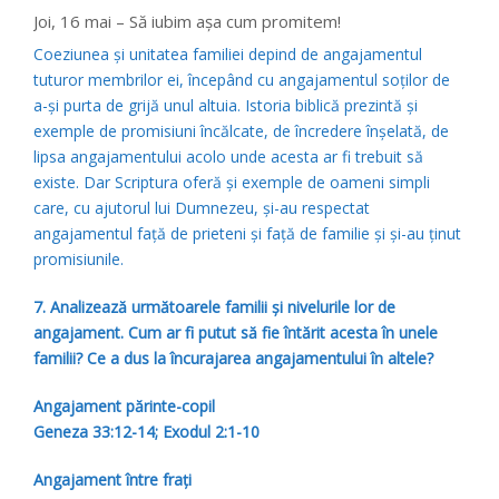
Joi, 16 mai – Să iubim aşa cum promitem!
Coeziunea şi unitatea familiei depind de angajamentul
tuturor membrilor ei, începând cu angajamentul soţilor de
a-şi purta de grijă unul altuia. Istoria biblică prezintă şi
exemple de promisiuni încălcate, de încredere înşelată, de
lipsa angajamentului acolo unde acesta ar fi trebuit să
existe. Dar Scriptura oferă şi exemple de oameni simpli
care, cu ajutorul lui Dumnezeu, şi-au respectat
angajamentul faţă de prieteni şi faţă de familie şi şi-au ţinut
promisiunile.
7. Analizează următoarele familii şi nivelurile lor de
angajament. Cum ar fi putut să fie întărit acesta în unele
familii? Ce a dus la încurajarea angajamentului în altele?
Angajament părinte-copil
Geneza 33:12-14; Exodul 2:1-10
Angajament între fraţi