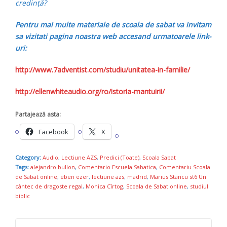
credinţă?
Pentru mai multe materiale de scoala de sabat va invitam
sa vizitati pagina noastra web accesand urmatoarele link-
uri:
http://www.7adventist.com/studiu/unitatea-in-familie/
http://ellenwhiteaudio.org/ro/istoria-mantuirii/
Partajează asta:
Facebook
X
Category:
Audio
,
Lectiune AZS
,
Predici (Toate)
,
Scoala Sabat
Tags:
alejandro bullon
,
Comentario Escuela Sabatica
,
Comentariu Scoala
de Sabat online
,
eben ezer
,
lectiune azs
,
madrid
,
Marius Stancu st6 Un
cântec de dragoste regal
,
Monica Cîrtog
,
Scoala de Sabat online
,
studiul
biblic