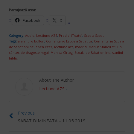
Partajează asta:
Facebook
X
Category:
Audio
,
Lectiune AZS
,
Predici (Toate)
,
Scoala Sabat
Tags:
alejandro bullon
,
Comentario Escuela Sabatica
,
Comentariu Scoala
de Sabat online
,
eben ezer
,
lectiune azs
,
madrid
,
Marius Stancu st6 Un
cântec de dragoste regal
,
Monica Cîrtog
,
Scoala de Sabat online
,
studiul
biblic
About The Author
Lectiune AZS
-
Previous
SABAT DIMINEATA – 11.05.2019