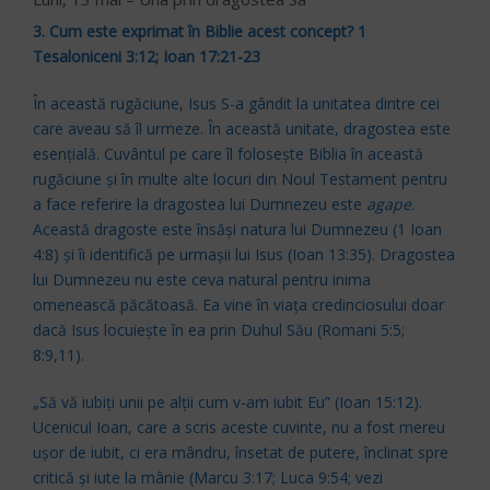
3. Cum este exprimat în Biblie acest concept? 1
Tesaloniceni 3:12; Ioan 17:21-23
În această rugăciune, Isus S-a gândit la unitatea dintre cei
care aveau să îl urmeze. În această unitate, dragostea este
esenţială. Cuvântul pe care îl foloseşte Biblia în această
rugăciune şi în multe alte locuri din Noul Testament pentru
a face referire la dragostea lui Dumnezeu este
agape
.
Această dragoste este însăşi natura lui Dumnezeu (1 Ioan
4:8) şi îi identifică pe urmaşii lui Isus (Ioan 13:35). Dragostea
lui Dumnezeu nu este ceva natural pentru inima
omenească păcătoasă. Ea vine în viaţa credinciosului doar
dacă Isus locuieşte în ea prin Duhul Său (Romani 5:5;
8:9,11).
„Să vă iubiţi unii pe alţii cum v-am iubit Eu” (Ioan 15:12).
Ucenicul Ioan, care a scris aceste cuvinte, nu a fost mereu
uşor de iubit, ci era mândru, însetat de putere, înclinat spre
critică şi iute la mânie (Marcu 3:17; Luca 9:54; vezi