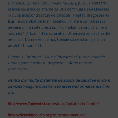
şi
Hristos, Lumina lumii / Viaţa lui Iisus
, p. 295). Mai târziu,
el avea să-şi aducă aminte că Isus continuase să-l iubească
în ciuda acestor trăsături de caracter. Treptat, dragostea lui
Isus l-a schimbat pe Ioan, făcându-l în stare să-i iubească
pe ceilalţi în unitate creştină. „Noi îl iubim pentru că El ne-a
iubit întâi” (1 Ioan 4:19), scria el, şi: „Preaiubiţilor, dacă astfel
ne-a iubit Dumnezeu pe noi, trebuie să ne iubim şi noi unii
pe alţii” (1 Ioan 4:11).
Citeşte 1 Corinteni 13:4-8 şi încearcă să-ţi treci numele
unde apare cuvântul „dragoste”. Cât de bine se
potriveşte?
Pentru mai multe materiale de scoala de sabat va invitam
sa vizitati pagina noastra web accesand urmatoarele link-
uri:
http://www.7adventist.com/studiu/unitatea-in-familie/
http://ellenwhiteaudio.org/ro/istoria-mantuirii/