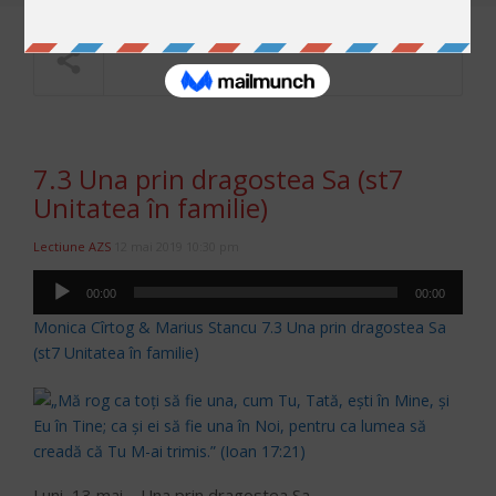
NOW PLAYING
7.3 Una prin dragostea Sa (st7
Unitatea în familie)
Lectiune AZS
12 mai 2019 10:30 pm
Player
00:00
00:00
audio
Monica Cîrtog & Marius Stancu 7.3 Una prin dragostea Sa
(st7 Unitatea în familie)
Luni, 13 mai – Una prin dragostea Sa