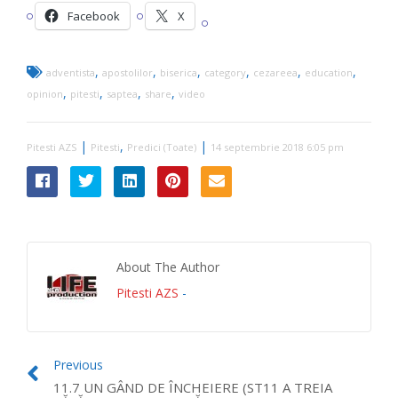
Facebook
X
,
,
,
,
,
,
adventista
apostolilor
biserica
category
cezareea
education
,
,
,
,
opinion
pitesti
saptea
share
video
|
,
|
Pitesti AZS
Pitesti
Predici (Toate)
14 septembrie 2018 6:05 pm
About The Author
Pitesti AZS
-
Previous
11.7 UN GÂND DE ÎNCHEIERE (ST11 A TREIA