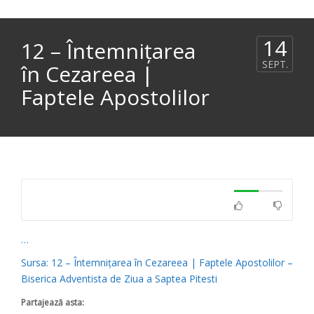
14
12 – Întemnițarea
SEPT.
în Cezareea |
Faptele Apostolilor
…
Sursa: 12 – Întemnițarea în Cezareea | Faptele Apostolilor –
Biserica Adventista de Ziua a Saptea Pitesti
Partajează asta: