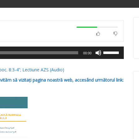
Folosește
00:00
tastele
săgeată
oc. 8:3-4”; Lectiune AZS (Audio)
sus/jos
pentru
nvităm să vizitați pagina noastră web, accesând următorul link:
a
mări
sau
micșora
volumul.