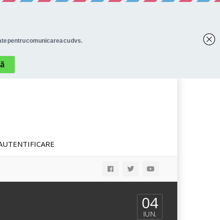
AUTENTIFICARE
04
IUN.