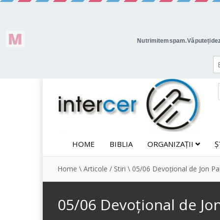
HOME
BIBLIA
ORGANIZAȚII
Ș
Home
\
Articole / Stiri
\
05/06 Devoțional de Jon Pau
05/06 Devoțional de Jon