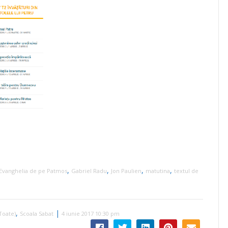
,
,
,
,
Evanghelia de pe Patmos
Gabriel Radu
Jon Paulien
matutina
textul de
,
|
Toate)
Scoala Sabat
4 iunie 2017 10:30 pm