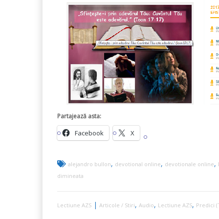
Partajează asta:
Facebook
X
,
,
,
alejandro bullon
devotional online
devotionale online
dimineata
|
,
,
,
Lectiune AZS
Articole / Stiri
Audio
Lectiune AZS
Predici (