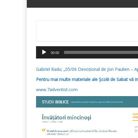
Player
00:00
audio
Gabriel Radu; „05/06 Devoțional de Jon Paulien – Ap
Pentru mai multe materiale ale Școlii de Sabat vă i
www.7adventist.com