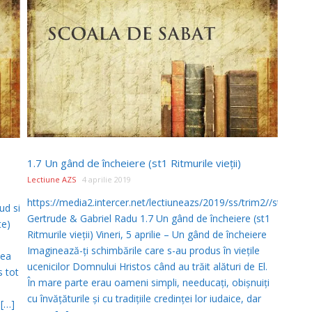
1.7 Un gând de încheiere (st1 Ritmurile vieţii)
Lectiune AZS
4 aprilie 2019
https://media2.intercer.net/lectiuneazs/2019/ss/trim2//st1/st1_
ud si
Gertrude & Gabriel Radu 1.7 Un gând de încheiere (st1
te)
Ritmurile vieţii) Vineri, 5 aprilie – Un gând de încheiere
e
Imaginează-ţi schimbările care s-au produs în vieţile
lea
ucenicilor Domnului Hristos când au trăit alături de El.
 tot
În mare parte erau oameni simpli, needucaţi, obişnuiţi
cu învăţăturile şi cu tradiţiile credinţei lor iudaice, dar
 […]