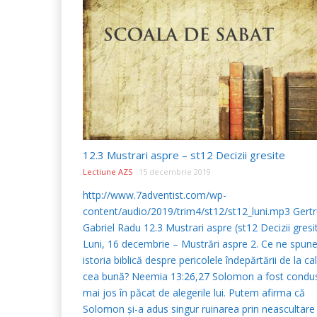
12.3 Mustrari aspre – st12 Decizii gresite
Lectiune AZS
15 decembrie 2019
http://www.7adventist.com/wp-
content/audio/2019/trim4/st12/st12_luni.mp3 Gertr
Gabriel Radu 12.3 Mustrari aspre (st12 Decizii gresi
Luni, 16 decembrie – Mustrări aspre 2. Ce ne spun
istoria biblică despre pericolele îndepărtării de la ca
cea bună? Neemia 13:26,27 Solomon a fost condus
mai jos în păcat de alegerile lui. Putem afirma că
Solomon şi-a adus singur ruinarea prin neascultare