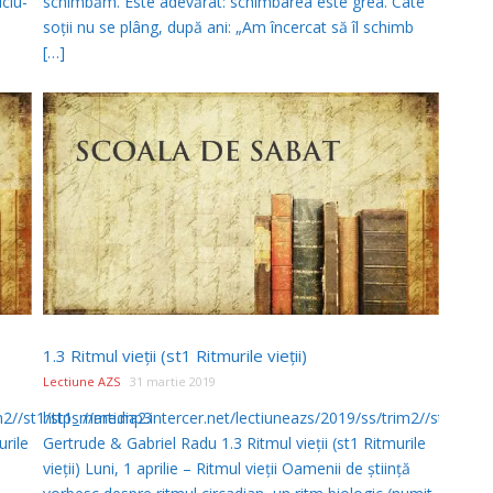
iciu-
schimbăm. Este adevărat: schimbarea este grea. Câte
soţii nu se plâng, după ani: „Am încercat să îl schimb
[…]
1.3 Ritmul vieţii (st1 Ritmurile vieţii)
Lectiune AZS
31 martie 2019
im2//st1/st1_marti.mp3
https://media2.intercer.net/lectiuneazs/2019/ss/trim2//st1/st1_
urile
Gertrude & Gabriel Radu 1.3 Ritmul vieţii (st1 Ritmurile
vieţii) Luni, 1 aprilie – Ritmul vieţii Oamenii de ştiinţă