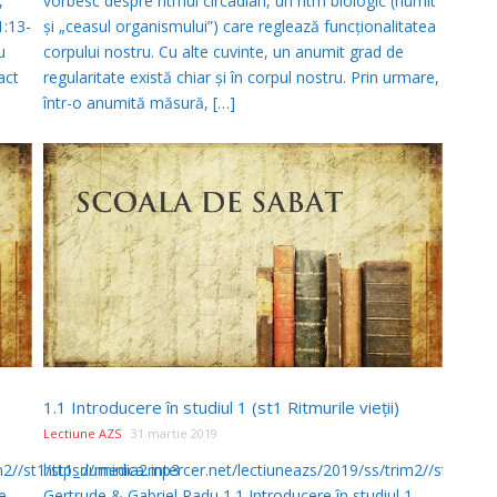
,
vorbesc despre ritmul circadian, un ritm biologic (numit
1:13-
şi „ceasul organismului”) care reglează funcţionalitatea
u
corpului nostru. Cu alte cuvinte, un anumit grad de
act
regularitate există chiar şi în corpul nostru. Prin urmare,
într-o anumită măsură, […]
1.1 Introducere în studiul 1 (st1 Ritmurile vieţii)
Lectiune AZS
31 martie 2019
im2//st1/st1_duminica.mp3
https://media2.intercer.net/lectiuneazs/2019/ss/trim2//st1/st1
e
Gertrude & Gabriel Radu 1.1 Introducere în studiul 1