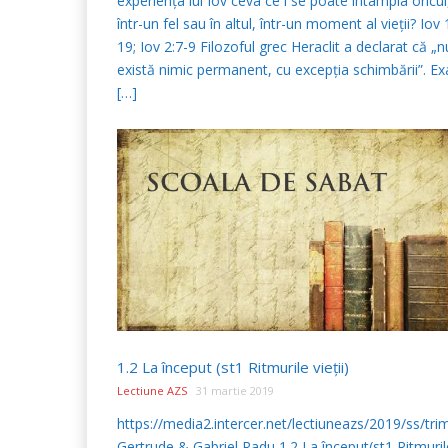
experienţa lui Iov ceva ce i se poate întâmpla oricui
într-un fel sau în altul, într-un moment al vieţii? Iov 
19; Iov 2:7-9 Filozoful grec Heraclit a declarat că „n
există nimic permanent, cu excepţia schimbării”. Ex
[…]
1.2 La început (st1 Ritmurile vieţii)
Lectiune AZS
31 martie 2019
https://media2.intercer.net/lectiuneazs/2019/ss/tr
Gertrude & Gabriel Radu 1.2 La început(st1 Ritmuril