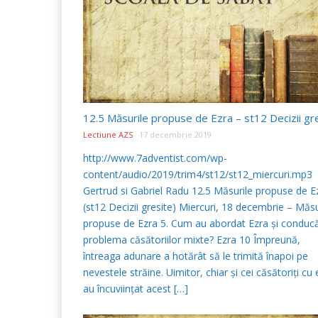
Lectiune AZS
17 decembrie 2019
http://www.7adventist.com/wp-
content/audio/2019/trim4/st12/st12_miercuri.mp3
Gertrud si Gabriel Radu 12.5 Măsurile propuse de E
(st12 Decizii gresite) Miercuri, 18 decembrie – Măsu
propuse de Ezra 5. Cum au abordat Ezra şi conducă
problema căsătoriilor mixte? Ezra 10 Împreună,
întreaga adunare a hotărât să le trimită înapoi pe
nevestele străine. Uimitor, chiar şi cei căsătoriţi cu 
au încuviinţat acest […]