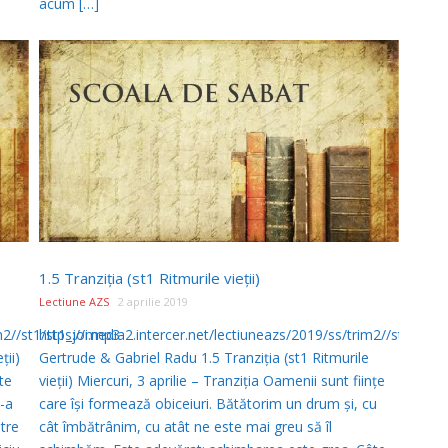
acum […]
1.5 Tranziţia (st1 Ritmurile vieţii)
Lectiune AZS
2 aprilie 2019
m2//st1/st1_joi.mp3
https://media2.intercer.net/lectiuneazs/2019/ss/trim2//st1/st1
ţii)
Gertrude & Gabriel Radu 1.5 Tranziţia (st1 Ritmurile
şte
vieţii) Miercuri, 3 aprilie – Tranziţia Oamenii sunt fiinţe
e-a
care îşi formează obiceiuri. Bătătorim un drum şi, cu
ntre
cât îmbătrânim, cu atât ne este mai greu să îl