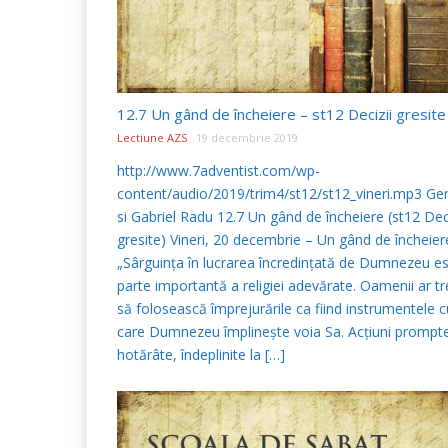
12.7 Un gând de încheiere – st12 Decizii gresite
Lectiune AZS
19 decembrie 2019
http://www.7adventist.com/wp-
content/audio/2019/trim4/st12/st12_vineri.mp3 Ger
si Gabriel Radu 12.7 Un gând de încheiere (st12 Deci
gresite) Vineri, 20 decembrie – Un gând de încheier
„Sârguinţa în lucrarea încredinţată de Dumnezeu e
parte importantă a religiei adevărate. Oamenii ar tr
să folosească împrejurările ca fiind instrumentele c
care Dumnezeu împlineşte voia Sa. Acţiuni prompte
hotărâte, îndeplinite la […]