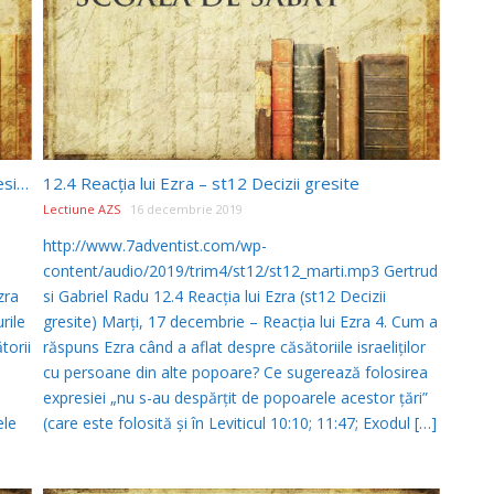
12.5 Măsurile propuse de Ezra – st12 Decizii gresite
12.4 Reacţia lui Ezra – st12 Decizii gresite
Lectiune AZS
16 decembrie 2019
http://www.7adventist.com/wp-
content/audio/2019/trim4/st12/st12_marti.mp3 Gertrud
zra
si Gabriel Radu 12.4 Reacţia lui Ezra (st12 Decizii
rile
gresite) Marţi, 17 decembrie – Reacţia lui Ezra 4. Cum a
torii
răspuns Ezra când a aflat despre căsătoriile israeliţilor
cu persoane din alte popoare? Ce sugerează folosirea
expresiei „nu s-au despărţit de popoarele acestor ţări”
ele
(care este folosită şi în Leviticul 10:10; 11:47; Exodul […]