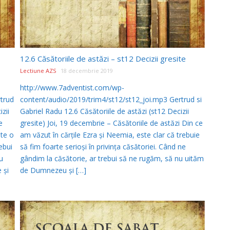
12.6 Căsătoriile de astăzi – st12 Decizii gresite
Lectiune AZS
18 decembrie 2019
http://www.7adventist.com/wp-
trud
content/audio/2019/trim4/st12/st12_joi.mp3 Gertrud si
zii
Gabriel Radu 12.6 Căsătoriile de astăzi (st12 Decizii
e
gresite) Joi, 19 decembrie – Căsătoriile de astăzi Din ce
ste o
am văzut în cărţile Ezra şi Neemia, este clar că trebuie
ebui
să fim foarte serioşi în privinţa căsătoriei. Când ne
u
gândim la căsătorie, ar trebui să ne rugăm, să nu uităm
 şi
de Dumnezeu şi […]