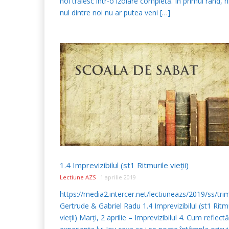
noi trăiesc într-o izolare completă. În primul rând, n
nul dintre noi nu ar putea veni […]
1.4 Imprevizibilul (st1 Ritmurile vieţii)
Lectiune AZS
1 aprilie 2019
https://media2.intercer.net/lectiuneazs/2019/ss/tr
Gertrude & Gabriel Radu 1.4 Imprevizibilul (st1 Ritm
vieţii) Marţi, 2 aprilie – Imprevizibilul 4. Cum reflectă