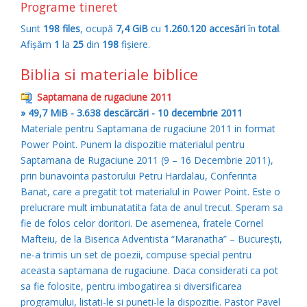
Programe tineret
Sunt
198 files
, ocupă
7,4 GiB
cu
1.260.120 accesări
în
total
.
Afişăm
1
la
25
din
198
fişiere.
Biblia si materiale biblice
Saptamana de rugaciune 2011
» 49,7 MiB - 3.638 descărcări - 10 decembrie 2011
Materiale pentru Saptamana de rugaciune 2011 in format
Power Point. Punem la dispozitie materialul pentru
Saptamana de Rugaciune 2011 (9 – 16 Decembrie 2011),
prin bunavointa pastorului Petru Hardalau, Conferinta
Banat, care a pregatit tot materialul in Power Point. Este o
prelucrare mult imbunatatita fata de anul trecut. Speram sa
fie de folos celor doritori. De asemenea, fratele Cornel
Mafteiu, de la Biserica Adventista “Maranatha” – Bucureşti,
ne-a trimis un set de poezii, compuse special pentru
aceasta saptamana de rugaciune. Daca considerati ca pot
sa fie folosite, pentru imbogatirea si diversificarea
programului, listati-le si puneti-le la dispozitie. Pastor Pavel