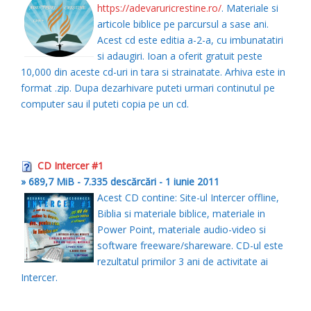
https://adevaruricrestine.ro/
. Materiale si
articole biblice pe parcursul a sase ani.
Acest cd este editia a-2-a, cu imbunatatiri
si adaugiri. Ioan a oferit gratuit peste
10,000 din aceste cd-uri in tara si strainatate. Arhiva este in
format .zip. Dupa dezarhivare puteti urmari continutul pe
computer sau il puteti copia pe un cd.
CD Intercer #1
» 689,7 MiB - 7.335 descărcări - 1 iunie 2011
Acest CD contine: Site-ul Intercer offline,
Biblia si materiale biblice, materiale in
Power Point, materiale audio-video si
software freeware/shareware. CD-ul este
rezultatul primilor 3 ani de activitate ai
Intercer.