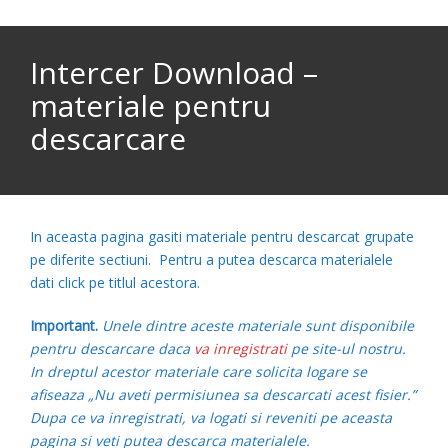
Intercer Download –
materiale pentru
descarcare
In aceasta pagina gasiti materiale pentru descarcat grupate
pe diferite sectiuni. Pentru a putea descarca materialele
dati click pe titlul acestora.
Important.
Unele dintre aceste materiale sunt disponibile
pentru descarcare daca
va inregistrati
pe site-ul nostru.
In dreptul acestor materiale care solicita logare se
afiseaza „
Nu aveti permisiunea sa descarcati acest fisier.”
Dupa ce va inregistrati, va logati
si reveniti pe aceasta
pagina si veti putea descarca materialele.