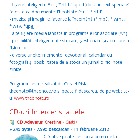
- fişiere inteligente *.rtf, *.rtfd (suportă link-uri text speciale)
folosite ca documente TheoNote (*.rtf, *.rtfd)
- muzica şi imaginile favorite la îndemână (*.mp3, *.wma,
*.wav, *.jpg)
- alte fişiere media lansate în programele lor asociate (*.*)
- posibilităţi inteligente de stocare, gestionare şi accesare a
fişierelor
- diverse unelte: memento, devoţional, calendar cu
fotografii şi posibilitatea de a stoca un jurnal zilnic, note
zilnice
Programul este realizat de Costel Pislac:
theonote@theonote.ro si poate fi descarcat de pe website-
ul
www.theonote.ro
CD-uri Intercer si altele
CD Adevaruri Crestine - Carti+
» 245 bytes - 7.995 descărcări - 11 februarie 2012
CD-ul se poate descarca acum de la