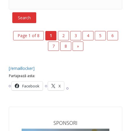
Page 1 of 8
1
2
3
4
5
6
7
8
»
[/emaillocker]
Partajează asta:
Facebook
X
SPONSORI