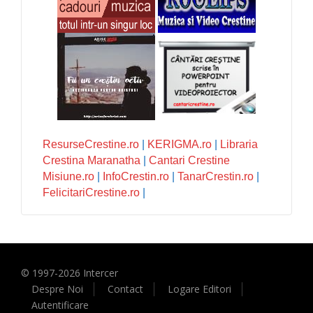
ResurseCrestine.ro
|
KERIGMA.ro
|
Libraria
Crestina Maranatha
|
Cantari Crestine
Misiune.ro
|
InfoCrestin.ro
|
TanarCrestin.ro
|
FelicitariCrestine.ro
|
© 1997-
2026
Intercer
Despre Noi
Contact
Logare Editori
Autentificare