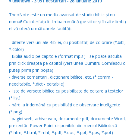
» unknown - 3.091 descărcări - 28 ianuarie 2010
TheoNote este un mediu avansat de studiu biblic şi nu
numai! Cu interfaţa în limba română (pe viitor şi în alte limbi)
el vă oferă următoarele facilităţi:
- diferite versiuni ale Bibliei, cu posibilităţi de colorare (*.bibl,
*.color)
- Biblia audio pe capitole (format mp3 ) - se poate asculta
prin click dreapta pe capitol (versiunea Dumitru Cornilescu o
puteţi primi prin poştă)
- diverse comentarii, dicţionare biblice, etc. (*.comm -
needitabile, *.dict - editabile)
- liste de versete biblice cu posibilitate de editare a textelor
(*.list)
- hărţi la îndemână cu posibilităţi de observare inteligente
(*.png)
- pagini web, arhive web, documente pdf, documente Word,
prezentări Power Point disponibile din meniul Bibliotecă
(*.htm, *.html, *.mht, *.pdf, *.doc, *.ppt, *.pps, *.pot)