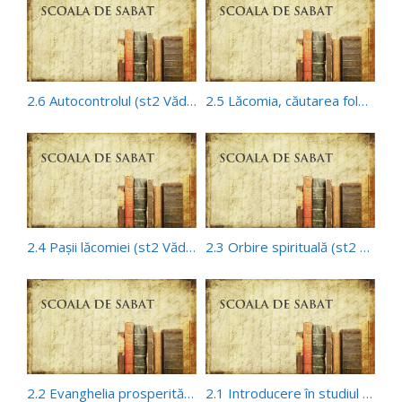
2.6 Autocontrolul (st2 Văd, vreau, iau)
2.5 Lăcomia, căutarea folosului propriu (st2 Văd, vreau, iau)
2.4 Paşii lăcomiei (st2 Văd, vreau, iau)
2.3 Orbire spirituală (st2 Văd, vreau, iau)
2.2 Evanghelia prosperităţii (st2 Văd, vreau, iau)
2.1 Introducere în studiul 2 (st2 Văd, vreau, iau)