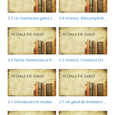
3.5 Un Dumnezeu gelos (st3 Dumnezeu sau banii?)
3.4 Hristos, Răscumpărătorul (st3 Dumnezeu sau banii?)
3.3 Fiul lui Dumnezeu şi Fiul omului (st3 Dumnezeu sau banii?)
3.2 Hristos, Creatorul (st3 Dumnezeu sau banii?)
3.1 Introducere în studiul 3 (st3 Dumnezeu sau banii?)
2.7 Un gând de încheiere (st2 Văd, vreau, iau)