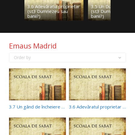
3.6 Adevăratul proprietar
3.5 Un Dumnezeu ge
(st3 Dumnezeu sau
(st3 Dumnezeu sau
banii?)
banii?)
Emaus Madrid
Order by
3.7 Un gând de încheiere (st3 Dumnezeu sau banii?)
3.6 Adevăratul proprietar (st3 Dumnezeu sau banii?)