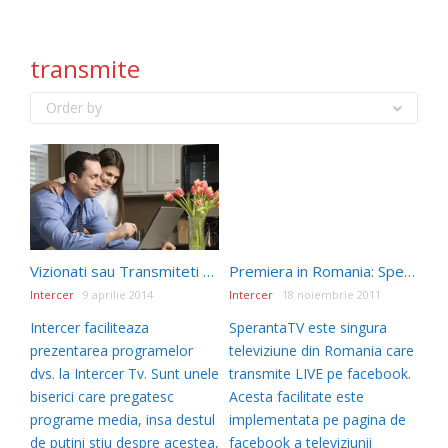
transmite
Order by
Vizionati sau Transmiteti prin Intercer Tv
Premiera in Romania: SperantaTV transmite pe Facebook
Intercer
9 aprilie 2014
Intercer
18 noiembrie 2011
Intercer faciliteaza
SperantaTV este singura
prezentarea programelor
televiziune din Romania care
dvs. la Intercer Tv. Sunt unele
transmite LIVE pe facebook.
biserici care pregatesc
Acesta facilitate este
programe media, insa destul
implementata pe pagina de
de putini stiu despre acestea,
facebook a televiziunii