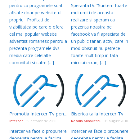
pentru ca programele sunt
SperantaTV. “Suntem foarte
afisate doar pe website-ul
multumiti de aceasta
propriu. Profitati de
realizare si speram ca
vizibilitatea pe care o ofera
prezenta noastra pe
cel mai popular website
facebook va fi apreciata de
adventist romanesc pentru a
un public tanar, activ, care in
prezenta programele dvs.
mod obisnuit nu petrece
media catre celelalte
foarte mult timp in fata
comunitati si catre […]
micului ecran, […]
Promotia Intercer Tv pentru biserici si organizatii se incheie la 31 Octombrie 2010
Biserica ta la Intercer Tv
Intercer
19 octombrie 2010
Rozalia Mihailescu
31 august 2010
Intercer va face o propunere
Intercer va face o propunere
deosebita pentru a facilita
deosebita pentru a facilita