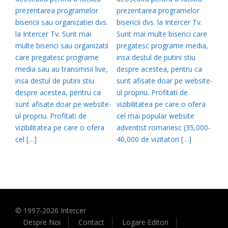
prezentarea programelor
prezentarea programelor
bisericii sau organizatiei dvs.
bisericii dvs. la Intercer Tv.
la Intercer Tv. Sunt mai
Sunt mai multe biserici care
multe biserici sau organizatii
pregatesc programe media,
care pregatesc programe
insa destul de putini stiu
media sau au transmisii live,
despre acestea, pentru ca
insa destul de putini stiu
sunt afisate doar pe website-
despre acestea, pentru ca
ul propriu. Profitati de
sunt afisate doar pe website-
vizibilitatea pe care o ofera
ul propriu. Profitati de
cel mai popular website
vizibilitatea pe care o ofera
adventist romanesc (35,000-
cel […]
40,000 de vizitatori […]
© 1997-
2026
Intercer
Despre Noi
Contact
Logare Editori