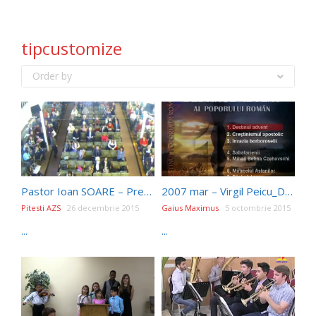
tipcustomize
Order by
Pastor Ioan SOARE – Predica Sabat dimineata 720P_1
2007 mar – Virgil Peicu_Destinul poporului roman – 5.Mihail Belina Czehovschi iCer
Pitesti AZS
26 decembrie 2015
Gaius Maximus
5 octombrie 2015
...
...