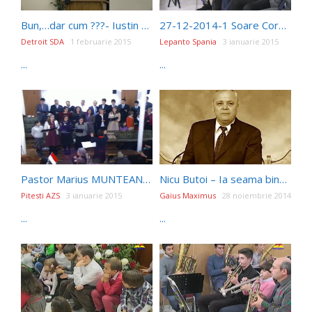
Bun,…dar cum ???- Iustin Lupu
27-12-2014-1 Soare Cornel
Detroit SDA
1 februarie 2015
Lepanto Spania
3 ianuarie 2015
...
...
Pastor Marius MUNTEANU – Rugaciunea 720p
Nicu Butoi – Ia seama bine cum cladesti iCer
Pitesti AZS
3 ianuarie 2015
Gaius Maximus
28 noiembrie 2014
...
...