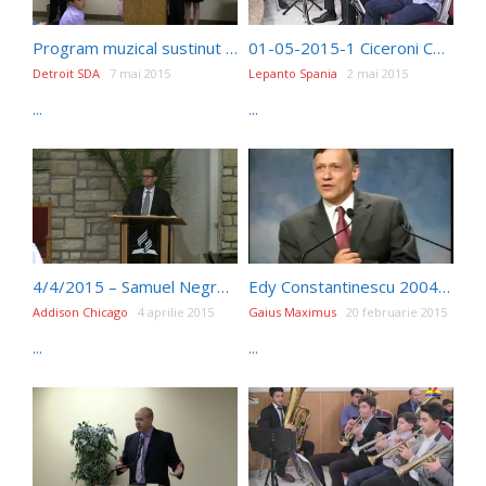
Program muzical sustinut de elevii scolii elementare adventiste din Ann Arbor,Michigan
01-05-2015-1 Ciceroni Comanescu
Detroit SDA
7 mai 2015
Lepanto Spania
2 mai 2015
...
...
4/4/2015 – Samuel Negrea – Rastignit si Inviat
Edy Constantinescu 2004 – Romanii in profetie-14.Cele 7 biserici iCer
Addison Chicago
4 aprilie 2015
Gaius Maximus
20 februarie 2015
...
...