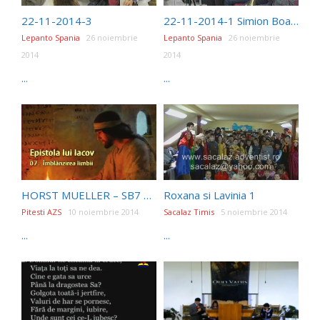
22-11-2014-3
22-11-2014-1 Simion Boanta
Lepanto Spania
26 noiembrie
Lepanto Spania
26 noiembrie
2014
2014
...
...
HORST MUELLER – SB7 – Îmblânzirea limbii
Roxana si Lavinia 1
Pitesti AZS
10 noiembrie 2014
Sacalaz Timis
5 noiembrie 2014
...
...