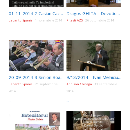
01-11-2014-2 Casian Cazan
Dragos GHITA – Devotional 720p
Lepanto Spania
1 noiembrie 2014
Pitesti AZS
26 octombrie 2014
...
...
20-09-2014-3 Simion Boanta
9/13/2014 – Ivan Melniciuc – Dragostea Tatului
Lepanto Spania
21 septembrie
Addison Chicago
13 septembrie
2014
2014
...
...