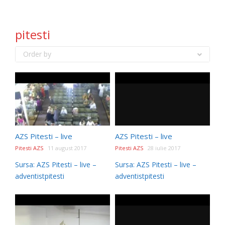
pitesti
Order by
AZS Pitesti – live
AZS Pitesti – live
Pitesti AZS
11 august 2017
Pitesti AZS
28 iulie 2017
Sursa: AZS Pitesti – live –
Sursa: AZS Pitesti – live –
adventistpitesti
adventistpitesti