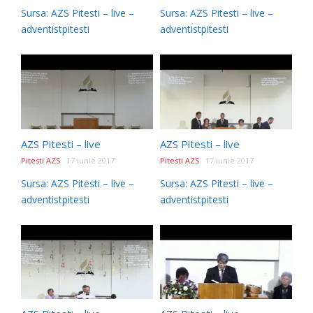
Sursa: AZS Pitesti – live –
Sursa: AZS Pitesti – live –
adventistpitesti
adventistpitesti
AZS Pitesti – live
AZS Pitesti – live
Pitesti AZS
17 iunie 2017
Pitesti AZS
17 iunie 2017
Sursa: AZS Pitesti – live –
Sursa: AZS Pitesti – live –
adventistpitesti
adventistpitesti