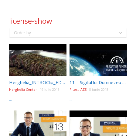
license-show
Order by
Herghelia_INTROClip_ED223
11 – Sigiliul lui Dumnezeu sau semnul fiarei | Pregătire pentru Timpul Sfârșitului
Herghelia Center
19 iulie 2018
Pitesti AZS
8 iunie 2018
...
...