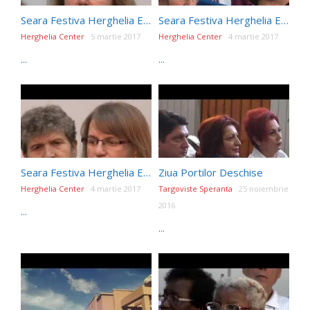
Seara Festiva Herghelia Editia187
Seara Festiva Herghelia Editia184
Herghelia Center
5 martie 2017
Herghelia Center
4 martie 2017
...
...
Seara Festiva Herghelia Editia183
Ziua Portilor Deschise
Herghelia Center
4 martie 2017
Targoviste Speranta
25 noiembrie
2016
...
...