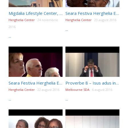
Migdalia Lifestyle Center, ISRAEL
Seara Festiva Herghelia Editia177
Herghelia Center
24 noiembrie
Herghelia Center
23 august 2016
2016
...
...
Seara Festiva Herghelia Editia175
Proverbe 8 – Isus adus inainte – Dr. Emanoil Geaboc (06/08/16)
Herghelia Center
22 august 2016
Melbourne SDA
6 august 2016
...
...