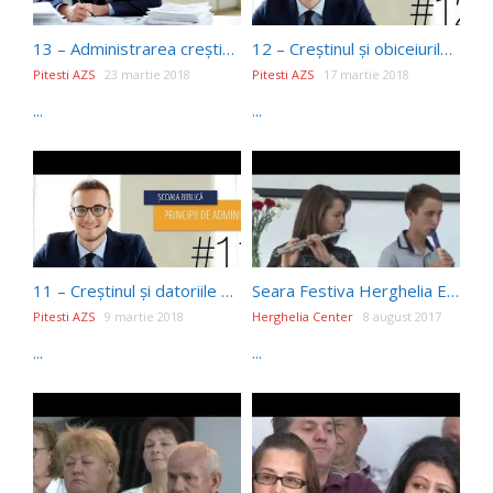
13 – Administrarea creștină – privilegiu și responsabilitate | Principii de Administrare
12 – Creștinul și obiceiurile sale | Principii de Administrare
Pitesti AZS
23 martie 2018
Pitesti AZS
17 martie 2018
...
...
11 – Creștinul și datoriile financiare | Principii de Administrare
Seara Festiva Herghelia Editia198
Pitesti AZS
9 martie 2018
Herghelia Center
8 august 2017
...
...