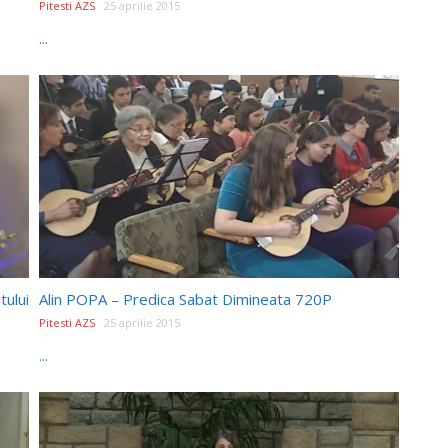
Pitesti AZS
25 aprilie 2015
...
ului
Alin POPA – Predica Sabat Dimineata 720P
Pitesti AZS
25 aprilie 2015
...