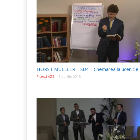
HORST MUELLER – SB4 – Chemarea la ucenicie
Pitesti AZS
18 aprilie 2015
...