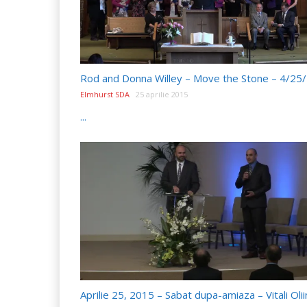
Rod and Donna Willey – Move the Stone – 4/25
Elmhurst SDA
25 aprilie 2015
...