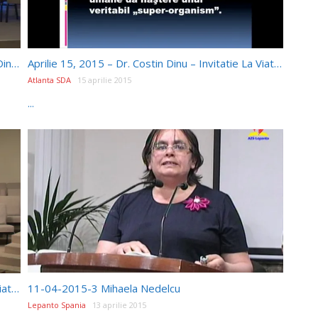
Aprilie 17, 2015 – Invitatie La Viata – Dr. Costin Dinu – Cand Furnicile Pun Diagnosticul
Aprilie 15, 2015 – Dr. Costin Dinu – Invitatie La Viata – Vi S-au Imbolnavit Microbii ?
Atlanta SDA
15 aprilie 2015
...
Aprilie 12, 2015 – Dr. Costin Dinu – Invitatie La Viata – "Ce Fierbe in Kukta?"
11-04-2015-3 Mihaela Nedelcu
Lepanto Spania
13 aprilie 2015