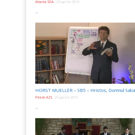
Atlanta SDA
25 aprilie 2015
...
HORST MUELLER – SB5 – Hristos, Domnul Sabat
Pitesti AZS
25 aprilie 2015
...