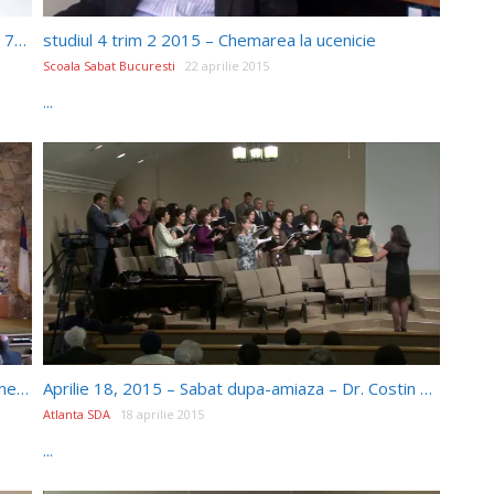
Pastor Emanuel FILISANU – Predica Vineri Seara 720P
studiul 4 trim 2 2015 – Chemarea la ucenicie
Scoala Sabat Bucuresti
22 aprilie 2015
...
Pastor Samuel Indreiu – About Our Fathers Business – 4/18/15
Aprilie 18, 2015 – Sabat dupa-amiaza – Dr. Costin Dinu – Invitatie la Viata: Civilizatia Aducatoare de Boala
Atlanta SDA
18 aprilie 2015
...