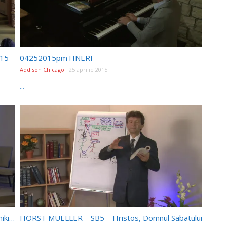
/15
04252015pmTINERI
Addison Chicago
25 aprilie 2015
...
Aprilie 25, 2015 – Sabat dupa-amiaza – Vitali Oliiniki – "God’s Will For Hezekiah"
HORST MUELLER – SB5 – Hristos, Domnul Sabatului