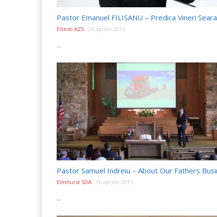
Pitesti AZS
24 aprilie 2015
...
Elmhurst SDA
18 aprilie 2015
...