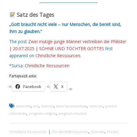
───────────────────
Satz des Tages
„Gott braucht nicht viele – nur Menschen, die bereit sind,
Ihm zu glauben.“
The post
Zwei mutige junge Männer vertreiben die Philister
| 20.07.2025 | SÖHNE UND TÖCHTER GOTTES
first
appeared on
Christliche Ressourcen
.
*Sursa:
Christliche Ressourcen
Partajează asta:
Facebook
X
,
,
,
,
,
adventist
azs
biserica
biserica adventista
intercer
predici
,
,
adventiste
program religios
program-muzical
|
,
,
Christliche Ressourcen
ChristlicheRessourcen
German
Predici