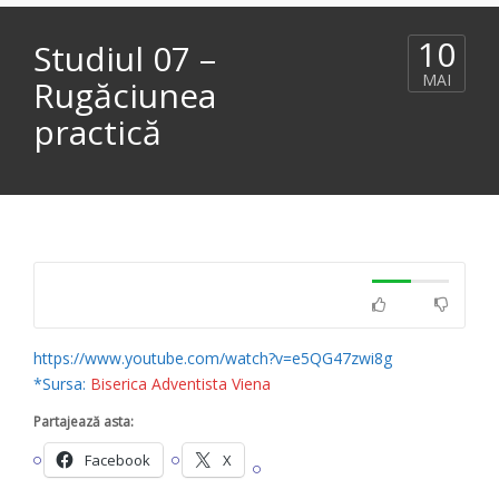
10
Studiul 07 –
MAI
Rugăciunea
practică
https://www.youtube.com/watch?v=e5QG47zwi8g
*Sursa:
Biserica Adventista Viena
Partajează asta:
Facebook
X