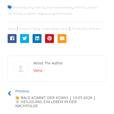
,
,
,
,
,
adventist
azs
biserica
biserica adventista
intercer
predici
,
,
adventiste
program religios
program-muzical
|
,
,
|
Viena
Predici (Toate)
Scoala Sabat
Viena
10 mai 2026 12:00 am
About The Author
Viena
-
Previous
BALD KOMMT DER KÖNIG | 10.05.2026 |
HEILIGUNG: EIN LEBEN IN DER
NACHFOLGE