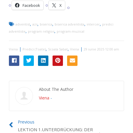
Facebook
X
,
,
,
,
,
adventist
azs
biserica
biserica adventista
intercer
predici
,
,
adventiste
program religios
program-muzical
|
,
,
|
Viena
Predici (Toate)
Scoala Sabat
Viena
29 iunie 2025 12:00 am
About The Author
Viena
-
Previous
LEKTION 1.UNTERDRÜCKUNG: DER