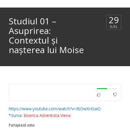
29
Studiul 01 –
IUN.
Asuprirea:
Contextul și
nașterea lui Moise
https://www.youtube.com/watch?v=IBOwXrIGaiQ
*Sursa:
Biserica Adventista Viena
Partajează asta: