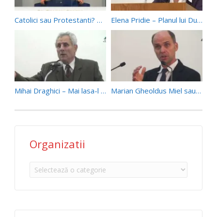
Catolici sau Protestanti? Merite sau har? (pt 2) – Dr. Emanoil Geaboc (06/02/16)
Elena Pridie – Planul lui Dumnezeu pentru sanatatea oamenilor
Mihai Draghici – Mai lasa-l si anul acesta
Marian Gheoldus Miel sau ordine
Organizatii
Organizatii