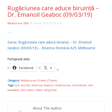
Rugăciunea care aduce biruință –
Dr. Emanoil Geaboc (09/03/19)
Melbourne SDA
28 martie 2019 10:20 pm
…
Sursa: Rugăciunea care aduce biruință – Dr. Emanoil
Geaboc (09/03/19) – Biserica Romănă AZS Melbourne
Partajează asta:
Facebook
X
Category:
Melbourne
,
Predici (Toate)
Tags:
azs
,
azs-din
,
biserica
,
feature
,
melbourne
,
moreshow
,
not-
available
,
the-video
,
video
,
whyclose
About The Author